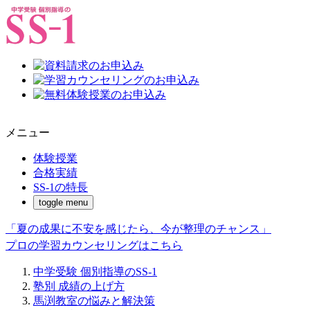
メニュー
体験授業
合格実績
SS-1の特長
toggle menu
「夏の成果に不安を感じたら、今が整理のチャンス」
プロの学習カウンセリングはこちら
中学受験 個別指導のSS-1
塾別 成績の上げ方
馬渕教室の悩みと解決策