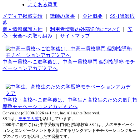
よくある質問
メディア掲載実績
｜
講師の著書
｜
会社概要
｜
SS-1講師応
募
個人情報保護方針
｜
利用者情報の外部送信について
｜
安
心・安全への取り組み
｜
サイトマップ
中高一貫校へご進学後は、中高一貫校専門 個別指導塾 モチ
ベーションアカデミアへ
中学校・高校へご進学後は、中学生と高校生のための個別指
導塾モチベーションアカデミアへ
Copyright (c)2000-2026 ss-1.net, Inc. All rights Reserved.
SS-1は、
モチアカ式
を活用しています。
2000年に創立された中学受験専門個別指導教室 SS-1は、人のモチベーシ
ョンとエンゲージメントを大切にするリンクアンドモチベーショングルー
プのノウハウを活用した学習塾です。