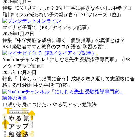
2026年2月1日
特集『3位｢見直しした?｣2位｢丁寧に書きなさい｣…中受プロ
｢計算ミスが減らない子の親が言う"NGフレーズ"1位｣』
マイナビ子育て（PR／タイアップ記事）
2026年1月23日
特集『中学受験を成功に導く「個別指導」の真価とは？
SS-1経験者ママと教育のプロが語る“学習の要”』
YouTubeチャンネル「にしむら先生 受験指導専門家」（PR
／タイアップ動画）
2025年12月20日
特集『【今ならまだ間に合う】成績を巻き返して志望校に合
格する“起死回生の手段”TOP5』
講師の著書
13歳から身につけたい やる気アップ勉強法