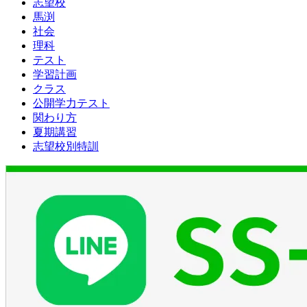
志望校
馬渕
社会
理科
テスト
学習計画
クラス
公開学力テスト
関わり方
夏期講習
志望校別特訓