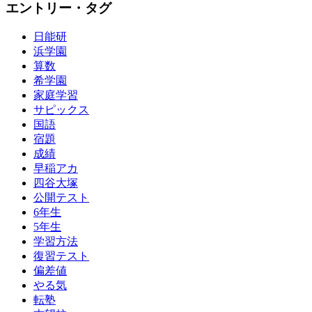
エントリー・タグ
日能研
浜学園
算数
希学園
家庭学習
サピックス
国語
宿題
成績
早稲アカ
四谷大塚
公開テスト
6年生
5年生
学習方法
復習テスト
偏差値
やる気
転塾