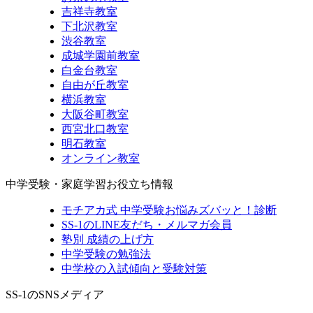
吉祥寺教室
下北沢教室
渋谷教室
成城学園前教室
白金台教室
自由が丘教室
横浜教室
大阪谷町教室
西宮北口教室
明石教室
オンライン教室
中学受験・家庭学習お役立ち情報
モチアカ式 中学受験お悩みズバッと！診断
SS-1のLINE友だち・メルマガ会員
塾別 成績の上げ方
中学受験の勉強法
中学校の入試傾向と受験対策
SS-1のSNSメディア