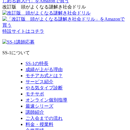
改訂版 頭がよくなる謎解き社会ドリル
特設サイトはコチラ
SS-1について
SS-1の特長
成績が上がる理由
モチアカ式とは？
サービス紹介
やる気タイプ診断
モチサポ
オンライン個別指導
最速シリーズ
講師紹介
ご入会までの流れ
料金・授業料