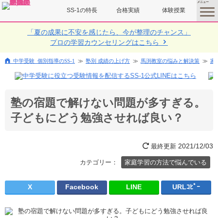
SS-1の特長
合格実績
体験授業
toggle
menu
「夏の成果に不安を感じたら、今が整理のチャンス」
プロの学習カウンセリングはこちら
中学受験 個別指導のSS-1
塾別 成績の上げ方
馬渕教室の悩みと解決策
家
塾の宿題で解けない問題が多すぎる。
子どもにどう勉強させれば良い？
2021/12/03
最終更新
カテゴリー：
家庭学習の方法で悩んでいる
X
Facebook
LINE
URLｺﾋﾟｰ