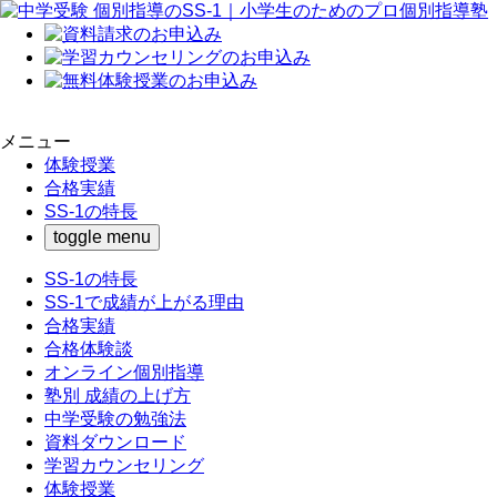
メニュー
体験授業
合格実績
SS-1の特長
toggle menu
SS-1の特長
SS-1で成績が上がる理由
合格実績
合格体験談
オンライン個別指導
塾別 成績の上げ方
中学受験の勉強法
資料ダウンロード
学習カウンセリング
体験授業