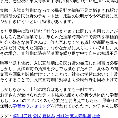
また、志望校の東大寺学園中学は4科の配点が100点ずつ均
実際、入試直前期になって公民分野の知識不足に悩まされ駆
日能研の公民分野のテキストは、用語の説明がやや不必要に長
ジがわきにくいという特徴があります。
また夏期中に取り組む「社会のまとめ」に関しても同じことが
もちろん塾の授業でも、限られた授業時間の中で資料を積極的
社会が好きなお子さんは、何も言わなくても資料や新聞を読み
文字だけで覚えた知識は、なかなか頭に入りにくいですし、入
その場合、直前期に過去問演習を繰り返す中で自らの知識不足
時事問題も含め、入試直前期に公民分野の徹底した補習は必要
しかし、入試直前の負担を少しでも減らすために、夏休みの間
文言を画像と関係付けていくことは、社会の学習において非常
そうすることで、入試直前期に効率よく公民分野を固め上げて
しかしながら、上記の内容はあくまでも一例です。
お子さんが受けられたテスト結果の細かい分析や具体的な学習
もし、SS-1のアドバイスが必要だとお考えでしたら、最寄り
無料の
学習カウンセリング
を行わせていただき、お子さんに応
タグ：
4科目受験
公民
夏休み
日能研
東大寺学園
社会