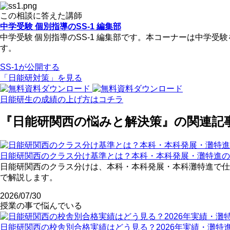
この相談に答えた講師
中学受験 個別指導のSS-1 編集部
中学受験 個別指導のSS-1 編集部です。本コーナーは中学
す。
SS-1が公開する
「日能研対策」を見る
日能研生の成績の上げ方はコチラ
『日能研関西の悩みと解決策』の関連記
日能研関西のクラス分け基準とは？本科・本科発展・灘特進の
日能研関西のクラス分けは、本科・本科発展・本科灘特進で仕
で解説します。
2026/07/30
授業の事で悩んでいる
日能研関西の校舎別合格実績はどう見る？2026年実績・灘特