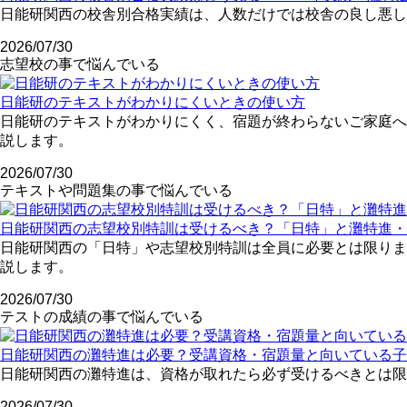
日能研関西の校舎別合格実績は、人数だけでは校舎の良し悪し
2026/07/30
志望校の事で悩んでいる
日能研のテキストがわかりにくいときの使い方
日能研のテキストがわかりにくく、宿題が終わらないご家庭へ
説します。
2026/07/30
テキストや問題集の事で悩んでいる
日能研関西の志望校別特訓は受けるべき？「日特」と灘特進・
日能研関西の「日特」や志望校別特訓は全員に必要とは限りま
説します。
2026/07/30
テストの成績の事で悩んでいる
日能研関西の灘特進は必要？受講資格・宿題量と向いている子
日能研関西の灘特進は、資格が取れたら必ず受けるべきとは限
2026/07/30