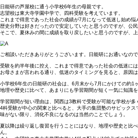
日能研の芦屋校に通う小学校6年生の母親です。
志望校は東大寺学園中学で、四科受験を考えています。
これまで得意であった社会の成績が7月になって低迷し始め悩
歴史分野は好きだったので安定していたと思うのですが、公民
そこで、夏休みの間に成績を取り戻したいと思うのですが、上
ご相談いただきありがとうございます。日能研にお通いなので
受験を約半年後に控え、これまで得意であった社会の低迷には
お母さまが言われる通り、低迷のタイミングを見ると、原因は
小学校6年生の日能研の社会は、6月末から7月にかけての約
地理や歴史に比べて、あまりにも学習期間が短く一気に知識を
学習期間が短い理由は、関西は3教科で受験が可能な学校が多
4科受験が中心の関東と比べると、大手の集団塾のサピックス
味がない限り、消化不良になるのは当然のことでしょう。
夏以降は繰り返し復習を行うことにはなり、地理や歴史と比
ん。