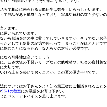
等なので、保護者さまのさぞ心配になるでしょう。
け込みで相談に来られる日能研生は数多くいらっしゃいます。
くて無駄がある構成となっており、写真や資料の数も少ないの
言えます。
に用いられています。
ながら知識を頭の中に蓄えてしていきますが、そうでないお子
ったとしても短期の記憶で終わってしまうことがほとんどです
に悩むことになるため、なんらかの対策が必要です。
になる可能性は高いでしょう。
に、四谷大塚の予習シリーズなどの他教材や、社会の資料集な
に大切です。
いける土台を築いておくことが、この夏の優先事項です。
法についてはお子さんをよく知る第三者にご相談されることを
の
SS-1の教室
にお電話をお寄せ下さい。
じたベストアドバイスを差し上げます。