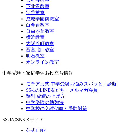
吉祥寺教室
下北沢教室
渋谷教室
成城学園前教室
白金台教室
自由が丘教室
横浜教室
大阪谷町教室
西宮北口教室
明石教室
オンライン教室
中学受験・家庭学習お役立ち情報
モチアカ式 中学受験お悩みズバッと！診断
SS-1のLINE友だち・メルマガ会員
塾別 成績の上げ方
中学受験の勉強法
中学校の入試傾向と受験対策
SS-1のSNSメディア
公式LINE