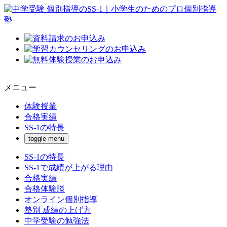
メニュー
体験授業
合格実績
SS-1の特長
toggle menu
SS-1の特長
SS-1で成績が上がる理由
合格実績
合格体験談
オンライン個別指導
塾別 成績の上げ方
中学受験の勉強法