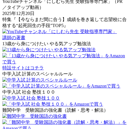
YouTubeチャンネル「にしむら先生 受験指導専門家」（PR
／タイアップ動画）
2025年12月20日
特集『【今ならまだ間に合う】成績を巻き返して志望校に合
格する“起死回生の手段”TOP5』
講師の著書
13歳から身につけたい やる気アップ勉強法
特設サイトはコチラ
中学入試 計算のスペシャルルール
中学入試 社会 塾技１００
難関中学 受験国語の強化書（読解・思考・解法）