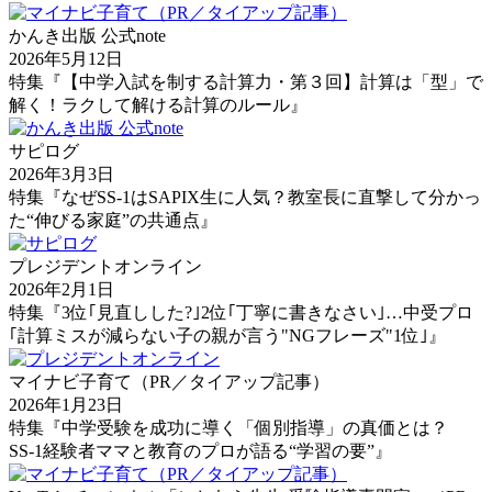
かんき出版 公式note
2026年5月12日
特集『【中学入試を制する計算力・第３回】計算は「型」で
解く！ラクして解ける計算のルール』
サピログ
2026年3月3日
特集『なぜSS-1はSAPIX生に人気？教室長に直撃して分かっ
た“伸びる家庭”の共通点』
プレジデントオンライン
2026年2月1日
特集『3位｢見直しした?｣2位｢丁寧に書きなさい｣…中受プロ
｢計算ミスが減らない子の親が言う"NGフレーズ"1位｣』
マイナビ子育て（PR／タイアップ記事）
2026年1月23日
特集『中学受験を成功に導く「個別指導」の真価とは？
SS-1経験者ママと教育のプロが語る“学習の要”』