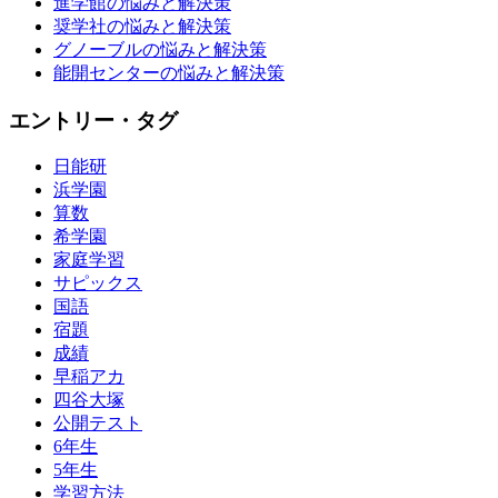
進学館の悩みと解決策
奨学社の悩みと解決策
グノーブルの悩みと解決策
能開センターの悩みと解決策
エントリー・タグ
日能研
浜学園
算数
希学園
家庭学習
サピックス
国語
宿題
成績
早稲アカ
四谷大塚
公開テスト
6年生
5年生
学習方法