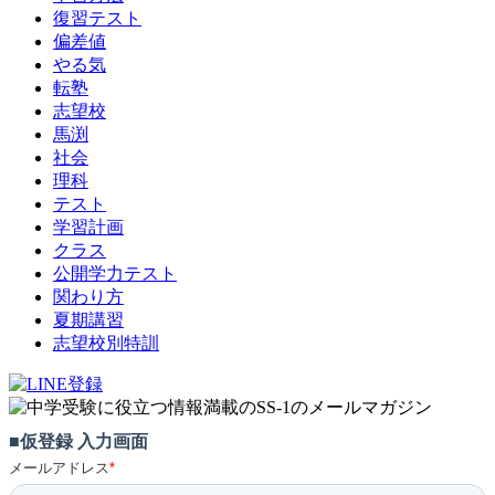
復習テスト
偏差値
やる気
転塾
志望校
馬渕
社会
理科
テスト
学習計画
クラス
公開学力テスト
関わり方
夏期講習
志望校別特訓