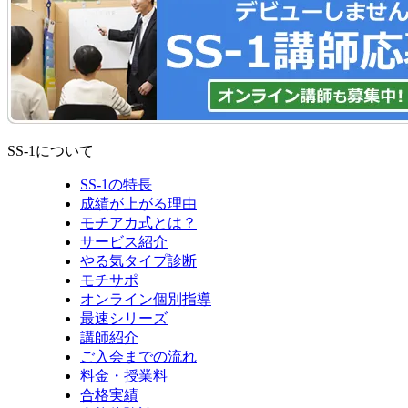
SS-1について
SS-1の特長
成績が上がる理由
モチアカ式とは？
サービス紹介
やる気タイプ診断
モチサポ
オンライン個別指導
最速シリーズ
講師紹介
ご入会までの流れ
料金・授業料
合格実績