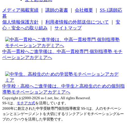
メディア掲載実績
｜
講師の著書
｜
会社概要
｜
SS-1講師応
募
個人情報保護方針
｜
利用者情報の外部送信について
｜
安
心・安全への取り組み
｜
サイトマップ
中高一貫校へご進学後は、中高一貫校専門 個別指導塾 モチ
ベーションアカデミアへ
中学校・高校へご進学後は、中学生と高校生のための個別指
導塾モチベーションアカデミアへ
Copyright (c)2000-2026 ss-1.net, Inc. All rights Reserved.
SS-1は、
モチアカ式
を活用しています。
2000年に創立された中学受験専門個別指導教室 SS-1は、人のモチベーシ
ョンとエンゲージメントを大切にするリンクアンドモチベーショングルー
プのノウハウを活用した学習塾です。