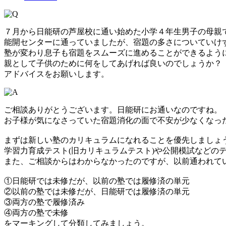
７月から日能研の芦屋校に通い始めた小学４年生男子の母親
能開センターに通っていましたが、宿題の多さについていけ
塾が変わり息子も宿題をスムーズに進めることができるよう
親として子供のために何をしてあげれば良いのでしょうか？
アドバイスをお願いします。
ご相談ありがとうございます。日能研にお通いなのですね。
お子様が気になさっていた宿題消化の面で不安が少なくなっ
まずは新しい塾のカリキュラムになれることを優先しましょ
学習力育成テスト(旧カリキュラムテスト)や公開模試などの
また、ご相談からはわからなかったのですが、以前通われて
①日能研では未修だが、以前の塾では履修済の単元
②以前の塾では未修だが、日能研では履修済の単元
③両方の塾で履修済み
④両方の塾で未修
をマーキングして分類してみましょう。