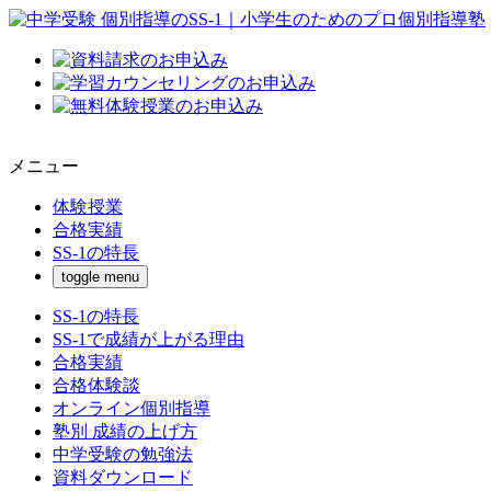
メニュー
体験授業
合格実績
SS-1の特長
toggle menu
SS-1の特長
SS-1で成績が上がる理由
合格実績
合格体験談
オンライン個別指導
塾別 成績の上げ方
中学受験の勉強法
資料ダウンロード