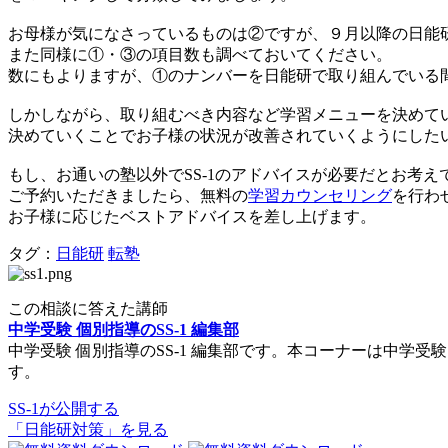
お母様が気になさっているものは②ですが、９月以降の日能
また同様に①・③の項目数も調べておいてください。
数にもよりますが、①のナンバーを日能研で取り組んでいる
しかしながら、取り組むべき内容など学習メニューを決めて
決めていくことでお子様の状況が改善されていくようにした
もし、お通いの塾以外でSS-1のアドバイスが必要だとお考え
ご予約いただきましたら、無料の
学習カウンセリング
を行わ
お子様に応じたベストアドバイスを差し上げます。
タグ：
日能研
転塾
この相談に答えた講師
中学受験 個別指導のSS-1 編集部
中学受験 個別指導のSS-1 編集部です。本コーナーは中
す。
SS-1が公開する
「日能研対策」を見る