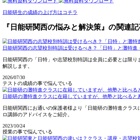
日能研生の成績の上げ方はコチラ
『日能研関西の悩みと解決策』の関連記
日能研関西の志望校別特訓は受けるべき？「日特」と灘特進
日能研関西の「日特」や志望校別特訓は全員に必要とは限り
解説します。
2026/07/30
テストの成績の事で悩んでいる
日能研の灘特進クラスに在籍していますが、他塾と比べると
日能研関西にお通いの保護者様より「日能研の灘特進クラス
ロ講師のアドバイスをご紹介。
2023/10/24
授業の事で悩んでいる