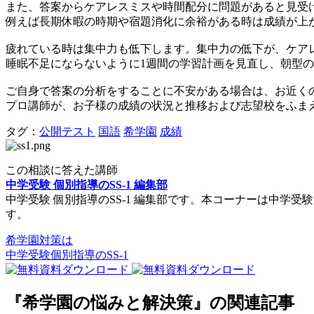
また、答案からケアレスミスや時間配分に問題があると見受
例えば長期休暇の時期や宿題消化に余裕がある時は成績が上
疲れている時は集中力も低下します。集中力の低下が、ケア
睡眠不足にならないように1週間の学習計画を見直し、朝型
ご自身で答案の分析をすることに不安がある場合は、お近くの
プロ講師が、お子様の成績の状況と推移および志望校をふま
タグ：
公開テスト
国語
希学園
成績
この相談に答えた講師
中学受験 個別指導のSS-1 編集部
中学受験 個別指導のSS-1 編集部です。本コーナーは中
す。
希学園対策は
中学受験個別指導のSS-1
『希学園の悩みと解決策』の関連記事