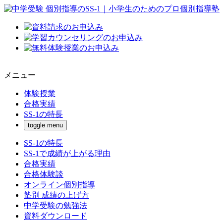
メニュー
体験授業
合格実績
SS-1の特長
toggle menu
SS-1の特長
SS-1で成績が上がる理由
合格実績
合格体験談
オンライン個別指導
塾別 成績の上げ方
中学受験の勉強法
資料ダウンロード