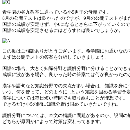
希学園の谷九教室に通っている小5男子の母親です。
8月の公開テストは良かったのですが、9月の公開テストがま
国語の成績が安定せず、小6になるとさらに下がっていくのでは
国語の成績を安定させるにはどうすれば良いでしょうか。
この度はご相談ありがとうございます。希学園にお通いなの
まずは公開テストの答案を分析していきましょう。
国語の場合、大きく知識分野と読解分野に分けることができ
成績に波がある場合、良かった時の答案では何が良かったの
漢字や語句など知識分野での失点が多い場合は、知識を身に
いつ、何を使って、どのように...という知識を固める学習予
漢字については毎日短い時間でも取り組むことが理想です。
できるだけ小5の間に知識分野は固めていきたいですね。
読解分野については、本文の精読に問題があるのか、設問の
どちらが原因かによって対策は変わってきます。