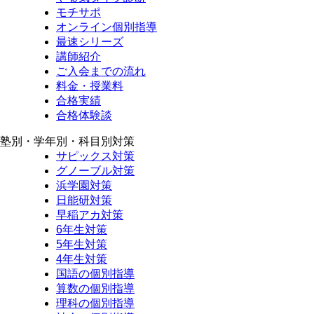
モチサポ
オンライン個別指導
最速シリーズ
講師紹介
ご入会までの流れ
料金・授業料
合格実績
合格体験談
塾別・学年別・科目別対策
サピックス対策
グノーブル対策
浜学園対策
日能研対策
早稲アカ対策
6年生対策
5年生対策
4年生対策
国語の個別指導
算数の個別指導
理科の個別指導