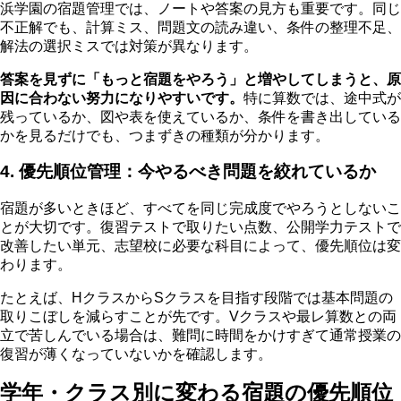
浜学園の宿題管理では、ノートや答案の見方も重要です。同じ
不正解でも、計算ミス、問題文の読み違い、条件の整理不足、
解法の選択ミスでは対策が異なります。
答案を見ずに「もっと宿題をやろう」と増やしてしまうと、原
因に合わない努力になりやすいです。
特に算数では、途中式が
残っているか、図や表を使えているか、条件を書き出している
かを見るだけでも、つまずきの種類が分かります。
4. 優先順位管理：今やるべき問題を絞れているか
宿題が多いときほど、すべてを同じ完成度でやろうとしないこ
とが大切です。復習テストで取りたい点数、公開学力テストで
改善したい単元、志望校に必要な科目によって、優先順位は変
わります。
たとえば、HクラスからSクラスを目指す段階では基本問題の
取りこぼしを減らすことが先です。Vクラスや最レ算数との両
立で苦しんでいる場合は、難問に時間をかけすぎて通常授業の
復習が薄くなっていないかを確認します。
学年・クラス別に変わる宿題の優先順位