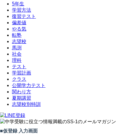
5年生
学習方法
復習テスト
偏差値
やる気
転塾
志望校
馬渕
社会
理科
テスト
学習計画
クラス
公開学力テスト
関わり方
夏期講習
志望校別特訓