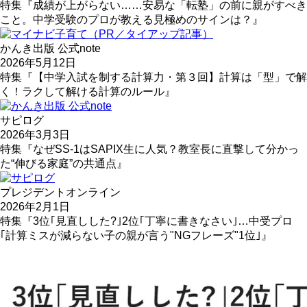
特集『成績が上がらない……安易な「転塾」の前に親がすべき
こと。中学受験のプロが教える見極めのサインは？』
かんき出版 公式note
2026年5月12日
特集『【中学入試を制する計算力・第３回】計算は「型」で解
く！ラクして解ける計算のルール』
サピログ
2026年3月3日
特集『なぜSS-1はSAPIX生に人気？教室長に直撃して分かっ
た“伸びる家庭”の共通点』
プレジデントオンライン
2026年2月1日
特集『3位｢見直しした?｣2位｢丁寧に書きなさい｣…中受プロ
｢計算ミスが減らない子の親が言う"NGフレーズ"1位｣』