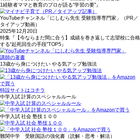
1経験者ママと教育のプロが語る“学習の要”』
YouTubeチャンネル「にしむら先生 受験指導専門家」（PR／
タイアップ動画）
2025年12月20日
特集『【今ならまだ間に合う】成績を巻き返して志望校に合格
する“起死回生の手段”TOP5』
講師の著書
13歳から身につけたい やる気アップ勉強法
特設サイトはコチラ
中学入試 計算のスペシャルルール
中学入試 社会 塾技１００
難関中学 受験国語の強化書（読解・思考・解法）