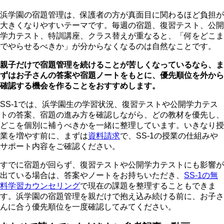
浜学園の宿題管理は、保護者の方が真面目に関わるほど負担が
大きくなりやすいテーマです。毎週の宿題、復習テスト、公開
学力テスト、特訓講座、クラス替えが重なると、「何をどこま
でやらせるべきか」が分からなくなるのは自然なことです。
親子だけで宿題管理を続けることが苦しくなっているなら、ま
ずはお子さんの答案や宿題ノートをもとに、優先順位を外から
確認する機会を作ることをおすすめします。
SS-1では、浜学園生の学習状況、復習テストや公開学力テス
トの答案、宿題の進み方を確認しながら、どの教材を優先し、
どこを個別に補うべきかを一緒に整理しています。いきなり授
業を増やす前に、まずは
資料請求
で、SS-1の授業の仕組みや
サポート内容をご確認ください。
すでに宿題が回らず、復習テストや公開学力テストにも影響が
出ている場合は、答案やノートをお持ちいただき、
SS-1の無
料学習カウンセリング
で現在の課題を整理することもできま
す。浜学園の宿題管理を親だけで抱え込み続ける前に、お子さ
んに合う優先順位を一度確認してみてください。