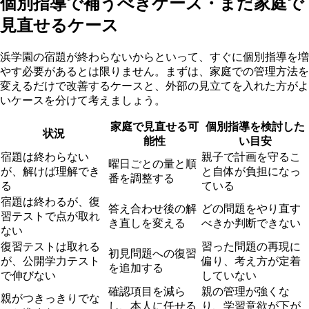
個別指導で補うべきケース・まだ家庭で
見直せるケース
浜学園の宿題が終わらないからといって、すぐに個別指導を増
やす必要があるとは限りません。まずは、家庭での管理方法を
変えるだけで改善するケースと、外部の見立てを入れた方がよ
いケースを分けて考えましょう。
家庭で見直せる可
個別指導を検討した
状況
能性
い目安
宿題は終わらない
親子で計画を守るこ
曜日ごとの量と順
が、解けば理解でき
と自体が負担になっ
番を調整する
る
ている
宿題は終わるが、復
答え合わせ後の解
どの問題をやり直す
習テストで点が取れ
き直しを変える
べきか判断できない
ない
復習テストは取れる
習った問題の再現に
初見問題への復習
が、公開学力テスト
偏り、考え方が定着
を追加する
で伸びない
していない
確認項目を減ら
親の管理が強くな
親がつきっきりでな
し、本人に任せる
り、学習意欲が下が