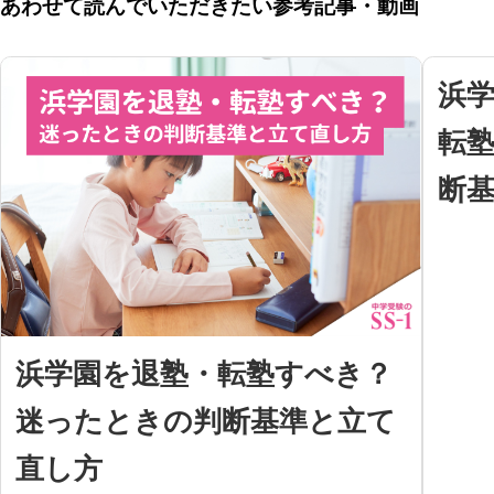
あわせて読んでいただきたい参考記事・動画
浜
転
断
浜学園を退塾・転塾すべき？
迷ったときの判断基準と立て
直し方