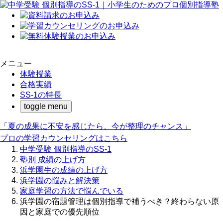
メニュー
体験授業
合格実績
SS-1の特長
toggle menu
「夏の成果に不安を感じたら、今が整理のチャンス」
プロの学習カウンセリングはこちら
中学受験 個別指導のSS-1
塾別 成績の上げ方
浜学園生の成績の上げ方
浜学園の悩みと解決策
家庭学習の方法で悩んでいる
浜学園の宿題管理は個別指導で補うべき？終わらない原
因と家庭での優先順位