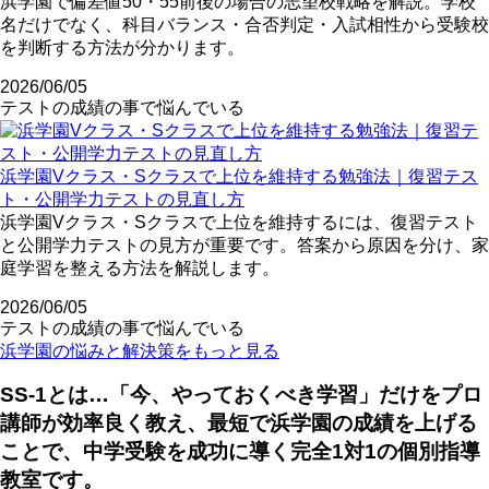
浜学園で偏差値50・55前後の場合の志望校戦略を解説。学校
名だけでなく、科目バランス・合否判定・入試相性から受験校
を判断する方法が分かります。
2026/06/05
テストの成績の事で悩んでいる
浜学園Vクラス・Sクラスで上位を維持する勉強法｜復習テス
ト・公開学力テストの見直し方
浜学園Vクラス・Sクラスで上位を維持するには、復習テスト
と公開学力テストの見方が重要です。答案から原因を分け、家
庭学習を整える方法を解説します。
2026/06/05
テストの成績の事で悩んでいる
浜学園の悩みと解決策をもっと見る
SS-1とは…「今、やっておくべき学習」だけをプロ
講師が効率良く教え、最短で浜学園の成績を上げる
ことで、中学受験を成功に導く完全1対1の個別指導
教室です。