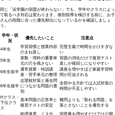
同じ「浜学園の宿題が終わらない」でも、学年やクラスによっ
て取るべき対応は変わります。個別指導を検討する前に、お子
さんの段階に合った優先順位になっているかを確認しましょ
う。
学年・状
優先したいこと
注意点
況
学習習慣と授業内容
完璧主義で時間をかけすぎな
4年生
のまね直し
い
算数・理科の重要単
宿題の消化だけで復習テスト
5年生
元の穴を残さない
直しが後回しになりやすい
通常授業・特訓講
講座を増やすほど家庭学習時
6年生前半
座・苦手単元の整理
間が圧迫される
志望校対策と過去問
全部やる方針では入試対策の
6年生後半
につながる問題の選
時間が不足しやすい
別
Hクラス・
基本問題の正答率と
難問よりも「取れる問題」を
下位クラ
復習テストの安定
落とさないことを優先する
ス
処理速度、ミス分
宿題量を増やすだけでは公開