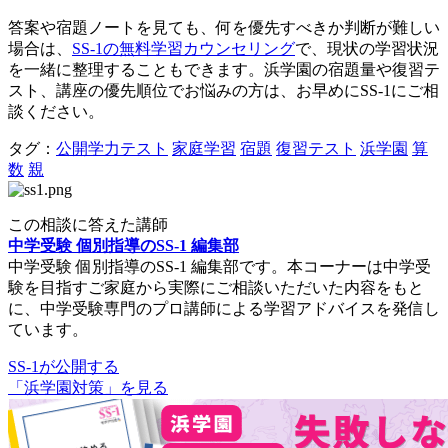
答案や宿題ノートを見ても、何を優先すべきか判断が難しい
場合は、
SS-1の無料学習カウンセリング
で、現状の学習状況
を一緒に整理することもできます。浜学園の宿題量や復習テ
スト、講座の優先順位でお悩みの方は、お早めにSS-1にご相
談ください。
タグ：
公開学力テスト
家庭学習
宿題
復習テスト
浜学園
算
数
親
この相談に答えた講師
中学受験 個別指導のSS-1 編集部
中学受験 個別指導のSS-1 編集部です。本コーナーは中学受
験を目指すご家庭から実際にご相談いただいた内容をもと
に、中学受験専門のプロ講師による学習アドバイスを発信し
ています。
SS-1が公開する
「浜学園対策」を見る