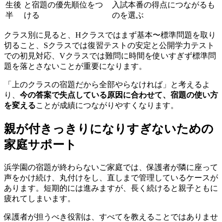
生後
と宿題の優先順位をつ
入試本番の得点につながるも
半
ける
のを選ぶ
クラス別に見ると、Hクラスではまず基本〜標準問題を取り
切ること、Sクラスでは復習テストの安定と公開学力テスト
での初見対応、Vクラスでは難問に時間を使いすぎず標準問
題を落とさないことが重要になります。
「上のクラスの宿題だから全部やらなければ」と考えるよ
り、
今の答案で失点している原因に合わせて、宿題の使い方
を変える
ことが成績につながりやすくなります。
親が付きっきりになりすぎないための
家庭サポート
浜学園の宿題が終わらないご家庭では、保護者が隣に座って
声をかけ続け、丸付けをし、直しまで管理しているケースが
あります。短期的には進みますが、長く続けると親子ともに
疲れてしまいます。
保護者が担うべき役割は、すべてを教えることではありませ