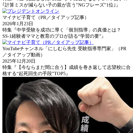
｢計算ミスが減らない子の親が言う"NGフレーズ"1位｣』
マイナビ子育て（PR／タイアップ記事）
2026年1月23日
特集『中学受験を成功に導く「個別指導」の真価とは？
SS-1経験者ママと教育のプロが語る“学習の要”』
YouTubeチャンネル「にしむら先生 受験指導専門家」（PR
／タイアップ動画）
2025年12月20日
特集『【今ならまだ間に合う】成績を巻き返して志望校に合
格する“起死回生の手段”TOP5』