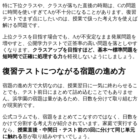
特に下位クラスや、クラスが落ちた直後の時期は、Cの問題
に時間を使いすぎてAが不十分になることがあります。復習
テストでまず点にしたいのは、授業で扱った考え方を使えば
解ける問題です。
上位クラスを目指す場合でも、Aが不安定なまま発展問題を
増やすと、公開学力テストで正答率の高い問題を落としやす
くなります。
クラスアップを目指すほど、基本〜標準問題を
短時間で正確に処理する力
を軽視しないようにしましょう。
復習テストにつながる宿題の進め方
宿題の進め方で大切なのは、授業翌日に一気に終わらせるこ
とでも、テスト前日にまとめて詰め込むことでもありませ
ん。浜学園の宿題は量があるため、日数を分けて取り組む方
が現実的です。
公式コラムでも、宿題をまとめてこなすのではなく、日数を
かけて分割する考え方が紹介されています。家庭で実行する
なら、
授業直後・中間日・テスト前の3回に分けて同じ単元
に触れる
形が取り組みやすいでしょう。