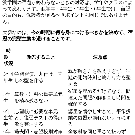
浜学園の宿題が終わらないときの対応は、学年やクラスによ
って変わります。低学年・4年生・5年生・6年生では、宿題
の目的も、保護者が見るべきポイントも同じではありませ
ん。
大切なのは、
今の時期に何を身につけるべきかを決めて、宿
題の完璧主義を避けること
です。
時
期・
優先すること
注意点
状況
親が解き方を教えすぎず、宿
3〜4
学習習慣、丸付け、直
題の開始時刻と終わり方を整
年生
しの型を作る
える
宿題を埋めるだけでなく、間
5年
算数・理科の重要単元
違えた問題の解き直し時間を
生
を積み残さない
確保する
6年
志望校に必要な単元
講座を増やしすぎて、平常授
生前
と、復習テストの得点
業の復習が崩れないようにす
半
源を整理する
る
6年
過去問・志望校別対策
全教材を同じ重さで扱わず、