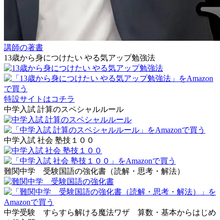
講師の著書
13歳から身につけたい やる気アップ勉強法
特設サイトはコチラ
中学入試 計算のスペシャルルール
中学入試 社会 塾技１００
難関中学 受験国語の強化書（読解・思考・解法）
中学受験 すらすら解ける魔法ワザ 算数・基本からはじめ