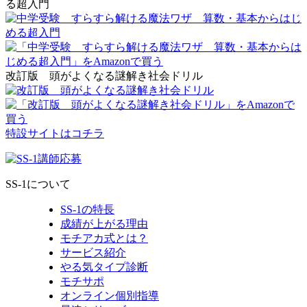
る超入門
改訂版 頭がよくなる謎解き社会ドリル
特設サイトはコチラ
SS-1について
SS-1の特長
成績が上がる理由
モチアカ式とは？
サービス紹介
やる気タイプ診断
モチサポ
オンライン個別指導