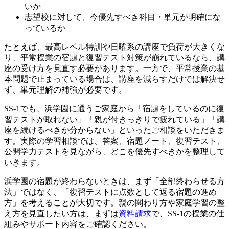
いか
志望校に対して、今優先すべき科目・単元が明確にな
っているか
たとえば、最高レベル特訓や日曜系の講座で負荷が大きくな
り、平常授業の宿題と復習テスト対策が崩れているなら、講
座の受け方を見直す必要があります。一方で、平常授業の基
本問題で止まっている場合は、講座を減らすだけでは解決せ
ず、単元理解の補強が必要です。
SS-1でも、浜学園に通うご家庭から「宿題をしているのに復
習テストが取れない」「親が付きっきりで疲れている」「講
座を続けるべきか分からない」といったご相談をいただきま
す。実際の学習相談では、答案、宿題ノート、復習テスト、
公開学力テストを見ながら、どこを優先すべきかを整理して
いきます。
浜学園の宿題が終わらないときは、まず「全部終わらせる方
法」ではなく、「復習テストに点数として返る宿題の進め
方」を考えることが大切です。親の関わり方や家庭学習の整
え方を見直したい方は、まずは
資料請求
で、SS-1の授業の仕
組みやサポート内容をご確認ください。