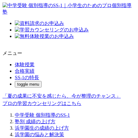
メニュー
体験授業
合格実績
SS-1の特長
toggle menu
「夏の成果に不安を感じたら、今が整理のチャンス」
プロの学習カウンセリングはこちら
中学受験 個別指導のSS-1
塾別 成績の上げ方
浜学園生の成績の上げ方
浜学園の悩みと解決策