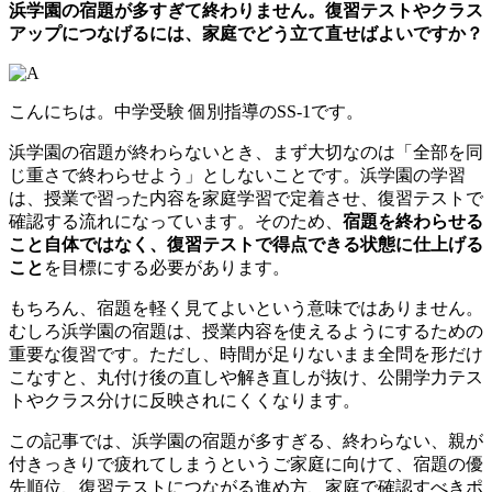
浜学園の宿題が多すぎて終わりません。復習テストやクラス
アップにつなげるには、家庭でどう立て直せばよいですか？
こんにちは。中学受験 個別指導のSS-1です。
浜学園の宿題が終わらないとき、まず大切なのは「全部を同
じ重さで終わらせよう」としないことです。浜学園の学習
は、授業で習った内容を家庭学習で定着させ、復習テストで
確認する流れになっています。そのため、
宿題を終わらせる
こと自体ではなく、復習テストで得点できる状態に仕上げる
こと
を目標にする必要があります。
もちろん、宿題を軽く見てよいという意味ではありません。
むしろ浜学園の宿題は、授業内容を使えるようにするための
重要な復習です。ただし、時間が足りないまま全問を形だけ
こなすと、丸付け後の直しや解き直しが抜け、公開学力テス
トやクラス分けに反映されにくくなります。
この記事では、浜学園の宿題が多すぎる、終わらない、親が
付きっきりで疲れてしまうというご家庭に向けて、宿題の優
先順位、復習テストにつながる進め方、家庭で確認すべきポ