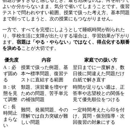
宿題が多すぎると感じるとき、最も危険なのは、何を削って
よいか分からないまま、気分で省いてしまうことです。復習
テストで問われやすい範囲、授業で扱った考え方、基本問題
まで削ってしまうと、次の授業にもつながりません。
一方で、すべてを完璧にしようとして睡眠時間が削られた
り、学校生活に支障が出たりする場合は、学習効果が下がり
ます。
宿題は「やる・やらない」ではなく、得点化する順番
を決める
ことが大切です。
優先度
内容
家庭での扱い方
A：必
授業で扱った例題、基
翌日までに一度解き、数
ず固め
本〜標準問題、復習テ
日後に間違えた問題だけ
る
ストに直結する範囲
白紙で解き直す
B：状
類題、演習量を増やす
時間が足りない週は、正
態を見
ための問題、苦手単元
答率や志望校との関係を
て調整
の補強問題
見て優先順位をつける
C：長
難問、発展問題、今の
一定時間考えたら印を付
時間止
理解では自力突破が難
け、質問・個別指導・次
まらな
しい問題
回復習の対象にする
い