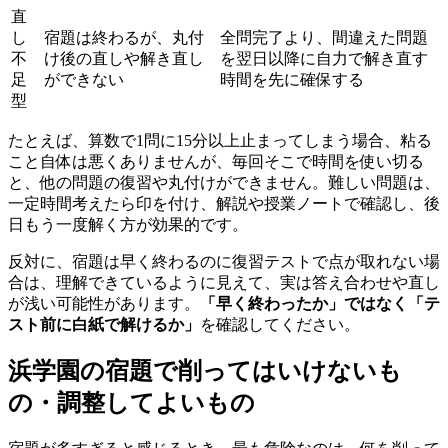
直
し
宿題は終わるが、丸付
全問完了より、間違えた問題
不
け後の直しや解き直し
を翌日以降に自力で解き直す
足
ができない
時間を先に確保する
型
たとえば、算数で1問に15分以上止まってしまう場合、粘る
こと自体は悪くありませんが、毎回そこで時間を使い切る
と、他の問題の復習や丸付けができません。難しい問題は、
一定時間考えたら印を付け、解説や授業ノートで確認し、後
日もう一度解く方が効果的です。
反対に、宿題は早く終わるのに復習テストで点が取れない場
合は、理解できているように見えて、実は答え合わせや直し
が浅い可能性があります。
「早く終わったか」ではなく「テ
スト前に白紙で解けるか」
を確認してください。
浜学園の宿題で削ってはいけないも
の・調整してよいもの