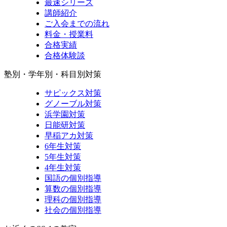
最速シリーズ
講師紹介
ご入会までの流れ
料金・授業料
合格実績
合格体験談
塾別・学年別・科目別対策
サピックス対策
グノーブル対策
浜学園対策
日能研対策
早稲アカ対策
6年生対策
5年生対策
4年生対策
国語の個別指導
算数の個別指導
理科の個別指導
社会の個別指導