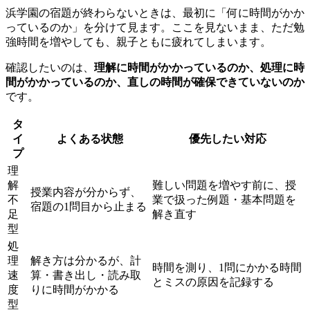
浜学園の宿題が終わらないときは、最初に「何に時間がかか
っているのか」を分けて見ます。ここを見ないまま、ただ勉
強時間を増やしても、親子ともに疲れてしまいます。
確認したいのは、
理解に時間がかかっているのか、処理に時
間がかかっているのか、直しの時間が確保できていないのか
です。
タ
イ
よくある状態
優先したい対応
プ
理
解
難しい問題を増やす前に、授
授業内容が分からず、
不
業で扱った例題・基本問題を
宿題の1問目から止まる
足
解き直す
型
処
理
解き方は分かるが、計
時間を測り、1問にかかる時間
速
算・書き出し・読み取
とミスの原因を記録する
度
りに時間がかかる
型