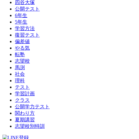
四谷大塚
公開テスト
6年生
5年生
学習方法
復習テスト
偏差値
やる気
転塾
志望校
馬渕
社会
理科
テスト
学習計画
クラス
公開学力テスト
関わり方
夏期講習
志望校別特訓