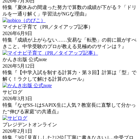
2026年7月30日
特集『夏休みの間違った努力で算数の成績が下がる？「ドリ
ルを一通り解く」学習法がNGな理由』
マイナビ子育て（PR／タイアップ記事）
2026年6月9日
特集『成績が上がらない……安易な「転塾」の前に親がすべ
きこと。中学受験のプロが教える見極めのサインは？』
かんき出版 公式note
2026年5月12日
特集『【中学入試を制する計算力・第３回】計算は「型」で
解く！ラクして解ける計算のルール』
サピログ
2026年3月3日
特集『なぜSS-1はSAPIX生に人気？教室長に直撃して分かっ
た“伸びる家庭”の共通点』
プレジデントオンライン
2026年2月1日
特集『3位｢見直しした?｣2位｢丁寧に書きなさい｣…中受プロ