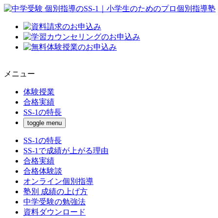
メニュー
体験授業
合格実績
SS-1の特長
toggle menu
SS-1の特長
SS-1で成績が上がる理由
合格実績
合格体験談
オンライン個別指導
塾別 成績の上げ方
中学受験の勉強法
資料ダウンロード