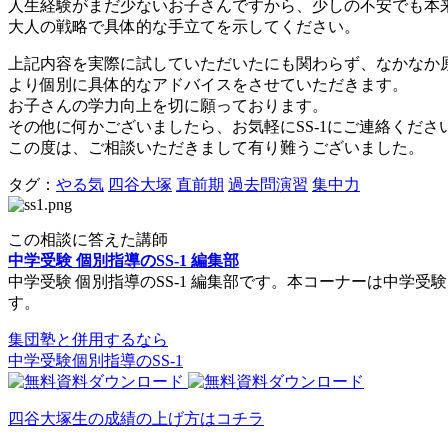
人生経験がまだ少ないお子さんですから、少しの不安でも本
大人の戦略で具体的な手立てを示してください。
上記内容を実際に試していただいたにも関わらず、なかなか
より個別に具体的なアドバイスをさせていただきます。
お子さんの学力向上を切に願っております。
その他に何かございましたら、お気軽にSS-1にご連絡くださ
この度は、ご相談いただきまして有り難うございました。
タグ：
やる気
四谷大塚
直前期
過去問演習
集中力
この相談に答えた講師
中学受験 個別指導のSS-1 編集部
中学受験 個別指導のSS-1 編集部です。本コーナーは中
す。
集団塾と併用するなら
中学受験個別指導のSS-1
四谷大塚生の成績の上げ方はコチラ