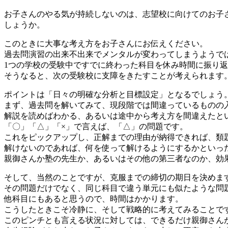
お子さんのやる気が持続しないのは、志望校に向けてのお子
しょうか。
このときに大事な考え方をお子さんにお伝えください。
過去問演習の出来不出来でメンタルが変わってしまうようで
1つの学校の受験中ですでに終わった科目を休み時間に振り
そうなると、次の受験校に支障をきたすことが考えられます
ポイントは「日々の明確な分析と目標設定」となるでしょう
まず、過去問を解いてみて、現段階では間違っているものの
解説を読めばわかる、あるいは途中から考え方を間違えたと
「〇」「△」「×」で言えば、「△」の問題です。
これをピックアップし、正解までの理由が納得できれば、類
解けないのであれば、何を使って解けるようにするかといっ
親御さんか塾の先生か、あるいはその他の第三者なのか、効
そして、当然のことですが、克服までの締切の期日を決めま
その問題だけでなく、同じ科目で違う単元にも似たような問
他科目にもあると思うので、時間はかかります。
こうしたときこそ冷静に、そして戦略的に考えてみることで
このピンチとも言える状況に対しては、できるだけ親御さん