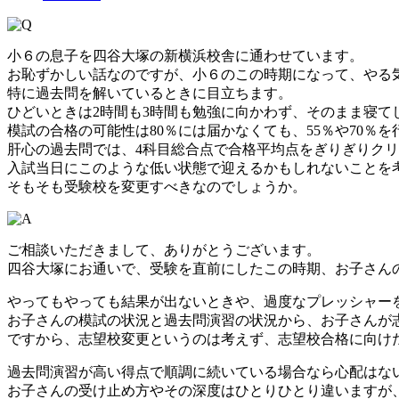
小６の息子を四谷大塚の新横浜校舎に通わせています。
お恥ずかしい話なのですが、小６のこの時期になって、やる
特に過去問を解いているときに目立ちます。
ひどいときは2時間も3時間も勉強に向かわず、そのまま寝て
模試の合格の可能性は80％には届かなくても、55％や70％
肝心の過去問では、4科目総合点で合格平均点をぎりぎりクリ
入試当日にこのような低い状態で迎えるかもしれないことを
そもそも受験校を変更すべきなのでしょうか。
ご相談いただきまして、ありがとうございます。
四谷大塚にお通いで、受験を直前にしたこの時期、お子さん
やってもやっても結果が出ないときや、過度なプレッシャー
お子さんの模試の状況と過去問演習の状況から、お子さんが
ですから、志望校変更というのは考えず、志望校合格に向け
過去問演習が高い得点で順調に続いている場合なら心配はな
お子さんの受け止め方やその深度はひとりひとり違いますが