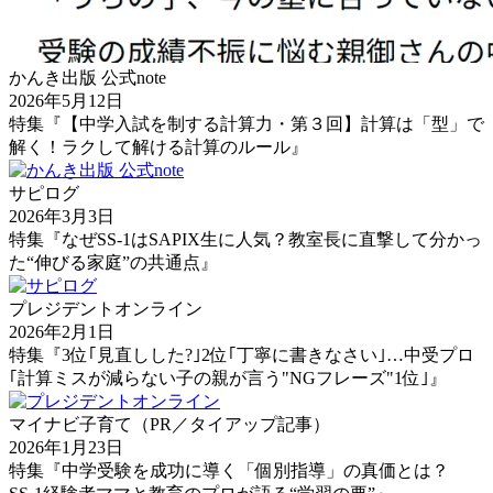
かんき出版 公式note
2026年5月12日
特集『【中学入試を制する計算力・第３回】計算は「型」で
解く！ラクして解ける計算のルール』
サピログ
2026年3月3日
特集『なぜSS-1はSAPIX生に人気？教室長に直撃して分かっ
た“伸びる家庭”の共通点』
プレジデントオンライン
2026年2月1日
特集『3位｢見直しした?｣2位｢丁寧に書きなさい｣…中受プロ
｢計算ミスが減らない子の親が言う"NGフレーズ"1位｣』
マイナビ子育て（PR／タイアップ記事）
2026年1月23日
特集『中学受験を成功に導く「個別指導」の真価とは？