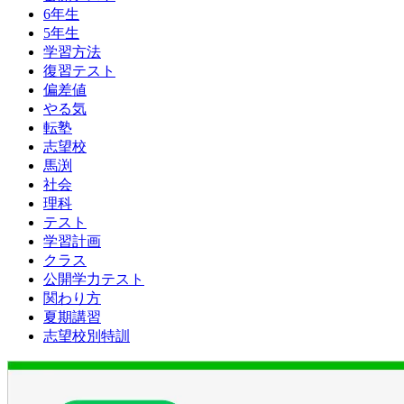
6年生
5年生
学習方法
復習テスト
偏差値
やる気
転塾
志望校
馬渕
社会
理科
テスト
学習計画
クラス
公開学力テスト
関わり方
夏期講習
志望校別特訓