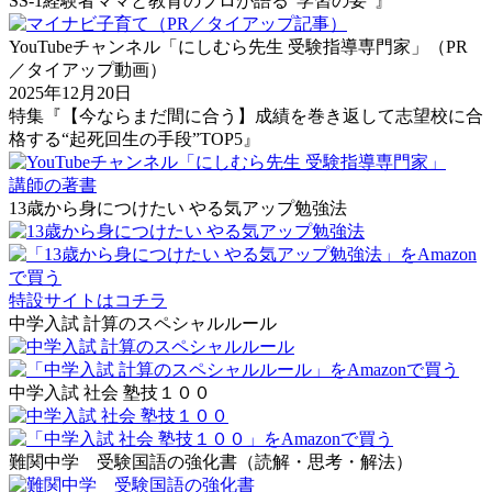
SS-1経験者ママと教育のプロが語る“学習の要”』
YouTubeチャンネル「にしむら先生 受験指導専門家」（PR
／タイアップ動画）
2025年12月20日
特集『【今ならまだ間に合う】成績を巻き返して志望校に合
格する“起死回生の手段”TOP5』
講師の著書
13歳から身につけたい やる気アップ勉強法
特設サイトはコチラ
中学入試 計算のスペシャルルール
中学入試 社会 塾技１００
難関中学 受験国語の強化書（読解・思考・解法）