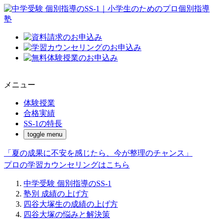
メニュー
体験授業
合格実績
SS-1の特長
toggle menu
「夏の成果に不安を感じたら、今が整理のチャンス」
プロの学習カウンセリングはこちら
中学受験 個別指導のSS-1
塾別 成績の上げ方
四谷大塚生の成績の上げ方
四谷大塚の悩みと解決策