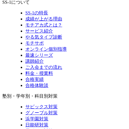
SS-1について
SS-1の特長
成績が上がる理由
モチアカ式とは？
サービス紹介
やる気タイプ診断
モチサポ
オンライン個別指導
最速シリーズ
講師紹介
ご入会までの流れ
料金・授業料
合格実績
合格体験談
塾別・学年別・科目別対策
サピックス対策
グノーブル対策
浜学園対策
日能研対策