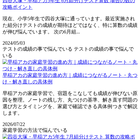
四谷大塚・早稲アカ5年生 6月組分けテスト算数 場合の数の
攻略ポイント
現在、小学5年生で四谷大塚に通っています。最近実施され
た組分けテストの成績が期待ほどではなく、特に算数の成績
が伸び悩んでいます。 次の6月組...
2024/05/03
テストの成績の事で悩んでいる
テストの成績の事で悩んで
いる
早稲アカの家庭学習の進め方｜成績につながるノート・丸つ
け・解き直しの具体例
早稲アカの家庭学習で、宿題をこなしても成績が伸びない原
因を整理。ノートの残し方、丸つけの基準、解き直す問題の
選び方とタイミングを、家庭で確認できる具体例つきで解説
します。
2026/07/22
家庭学習の方法で悩んでいる