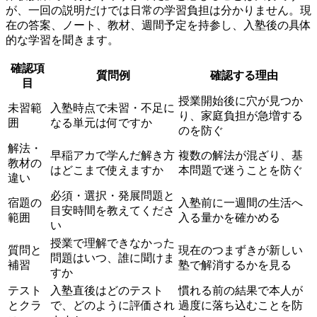
が、一回の説明だけでは日常の学習負担は分かりません。現
在の答案、ノート、教材、週間予定を持参し、入塾後の具体
的な学習を聞きます。
確認項
質問例
確認する理由
目
授業開始後に穴が見つか
未習範
入塾時点で未習・不足に
り、家庭負担が急増する
囲
なる単元は何ですか
のを防ぐ
解法・
早稲アカで学んだ解き方
複数の解法が混ざり、基
教材の
はどこまで使えますか
本問題で迷うことを防ぐ
違い
必須・選択・発展問題と
宿題の
入塾前に一週間の生活へ
目安時間を教えてくださ
範囲
入る量かを確かめる
い
授業で理解できなかった
質問と
現在のつまずきが新しい
問題はいつ、誰に聞けま
補習
塾で解消するかを見る
すか
テスト
入塾直後はどのテスト
慣れる前の結果で本人が
とクラ
で、どのように評価され
過度に落ち込むことを防