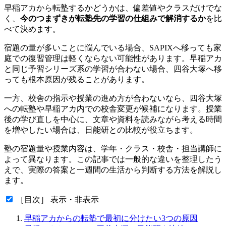
早稲アカから転塾するかどうかは、偏差値やクラスだけでな
く、
今のつまずきが転塾先の学習の仕組みで解消するか
を比
べて決めます。
宿題の量が多いことに悩んでいる場合、SAPIXへ移っても家
庭での復習管理は軽くならない可能性があります。早稲アカ
と同じ予習シリーズ系の学習が合わない場合、四谷大塚へ移
っても根本原因が残ることがあります。
一方、校舎の指示や授業の進め方が合わないなら、四谷大塚
への転塾や早稲アカ内での校舎変更が候補になります。授業
後の学び直しを中心に、文章や資料を読みながら考える時間
を増やしたい場合は、日能研との比較が役立ちます。
塾の宿題量や授業内容は、学年・クラス・校舎・担当講師に
よって異なります。この記事では一般的な違いを整理したう
えで、実際の答案と一週間の生活から判断する方法を解説し
ます。
［目次］ 表示・非表示
早稲アカからの転塾で最初に分けたい3つの原因