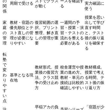
の
ストでクラス
ースを確認す
周期で受ける
実力確認に
関
が動く
る
使う
係
授業を思い
家
教材・宿題の
復習範囲の選
一週間の予
出して学び
庭
優先順位とテ
択、プリント
習・授業・演
直す時間
の
スト直しの管
整理、解き直
習・テストの
と、テスト
管
理が必要にな
しの管理が重
流れを整える
後の振り返
理
りやすい
要
必要がある
りを確保す
る
転
塾
で
教材形式、授
校舎運営や授
教材構成、
変
業後の復習方
業の進め方。
授業で考え
わ
基準となる現
法、クラス競
教材・単元の
る時間、テ
り
在地
争の受け止め
接続は比較的
スト後の振
や
方
確認しやすい
り返り方
す
い
点
早稲アカの負
「宿題が少
注
予習シリーズ