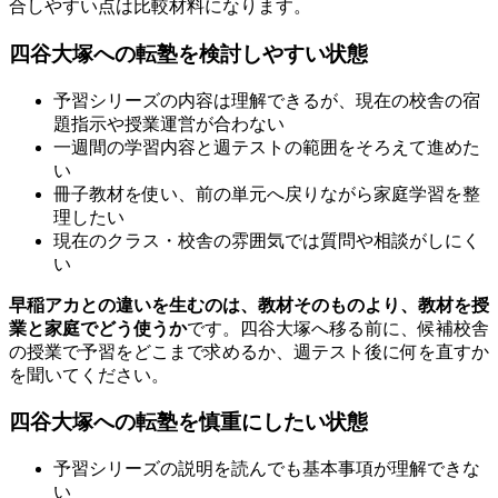
合しやすい点は比較材料になります。
四谷大塚への転塾を検討しやすい状態
予習シリーズの内容は理解できるが、現在の校舎の宿
題指示や授業運営が合わない
一週間の学習内容と週テストの範囲をそろえて進めた
い
冊子教材を使い、前の単元へ戻りながら家庭学習を整
理したい
現在のクラス・校舎の雰囲気では質問や相談がしにく
い
早稲アカとの違いを生むのは、教材そのものより、教材を授
業と家庭でどう使うか
です。四谷大塚へ移る前に、候補校舎
の授業で予習をどこまで求めるか、週テスト後に何を直すか
を聞いてください。
四谷大塚への転塾を慎重にしたい状態
予習シリーズの説明を読んでも基本事項が理解できな
い