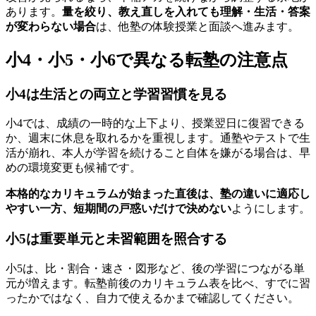
あります。
量を絞り、教え直しを入れても理解・生活・答案
が変わらない場合
は、他塾の体験授業と面談へ進みます。
小4・小5・小6で異なる転塾の注意点
小4は生活との両立と学習習慣を見る
小4では、成績の一時的な上下より、授業翌日に復習できる
か、週末に休息を取れるかを重視します。通塾やテストで生
活が崩れ、本人が学習を続けること自体を嫌がる場合は、早
めの環境変更も候補です。
本格的なカリキュラムが始まった直後は、塾の違いに適応し
やすい一方、短期間の戸惑いだけで決めない
ようにします。
小5は重要単元と未習範囲を照合する
小5は、比・割合・速さ・図形など、後の学習につながる単
元が増えます。転塾前後のカリキュラム表を比べ、すでに習
ったかではなく、自力で使えるかまで確認してください。