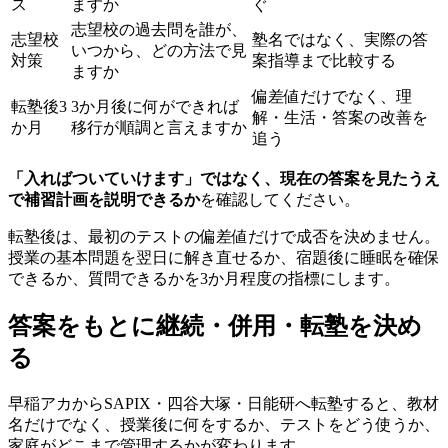
ス
ますか
ぐ
志望校の過去問を誰が、
志望校
塾名ではなく、実際の答
いつから、どの方法で見
対策
案指導まで比較する
ますか
偏差値だけでなく、理
転塾後3
3か月後に何ができれば
解・生活・答案の改善を
か月
移行が順調と言えますか
追う
「入ればついていけます」ではなく、現在の答案を見たうえ
で補習計画を説明できるか
を確認してください。
転塾後は、最初のテストの偏差値だけで成否を決めません。
授業の基本問題を翌日に解き直せるか、宿題後に睡眠を確保
できるか、質問できるかを3か月程度の指標にします。
答案をもとに継続・併用・転塾を決め
る
早稲アカからSAPIX・四谷大塚・日能研へ転塾すると、教材
名だけでなく、授業後に何をするか、テストをどう使うか、
家庭がどこまで管理するかが変わります。