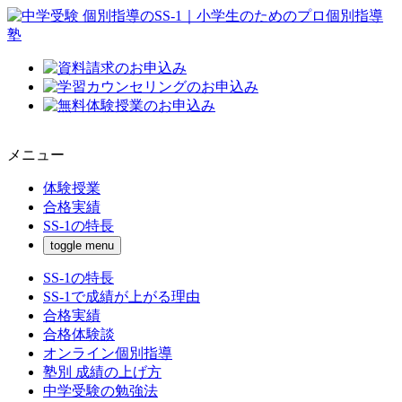
メニュー
体験授業
合格実績
SS-1の特長
toggle menu
SS-1の特長
SS-1で成績が上がる理由
合格実績
合格体験談
オンライン個別指導
塾別 成績の上げ方
中学受験の勉強法