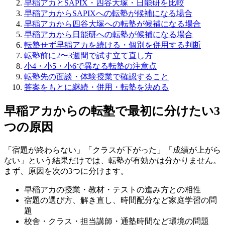
早稲アカとSAPIX・四谷大塚・日能研を比較
早稲アカからSAPIXへの転塾が候補になる場合
早稲アカから四谷大塚への転塾が候補になる場合
早稲アカから日能研への転塾が候補になる場合
転塾せず早稲アカを続ける・個別を併用する判断
転塾前に2〜3週間で試す立て直し方
小4・小5・小6で異なる転塾の注意点
転塾先の面談・体験授業で確認すること
答案をもとに継続・併用・転塾を決める
早稲アカからの転塾で最初に分けたい3
つの原因
「宿題が終わらない」「クラスが下がった」「成績が上がら
ない」という結果だけでは、転塾が有効かは分かりません。
まず、原因を次の3つに分けます。
早稲アカの授業・教材・テストの進み方との相性
宿題の選び方、解き直し、時間配分など家庭学習の問
題
校舎・クラス・担当講師・通塾時間など環境の問題