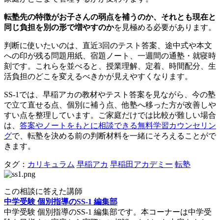
転塾先の特徴がお子さんの弱点を補うのか、それとも現在と
同じ負担を別の形で増やすのか
を見極める必要があります。
判断に使いたいのは、直近3回のテスト答案、途中式や本文
への印が残る問題用紙、宿題ノート、一週間の通塾・就寝時
刻です。これらを並べると、授業理解、定着、時間配分、生
活負担のどこを変えるべきかが見えやすくなります。
SS-1では、早稲アカの教材やテスト答案を見ながら、今の塾
で立て直せる点、個別に補う点、他塾へ移った方が改善しや
すい点を整理しています。ご家庭だけでは比較が難しい場合
は、
答案やノートをもとに相談できる無料学習カウンセリン
グ
で、転塾を決める前の判断材料を一緒にそろえることがで
きます。
タグ：
カリキュラム
早稲アカ
早稲田アカデミー
転塾
この相談に答えた講師
中学受験 個別指導のSS-1 編集部
中学受験 個別指導のSS-1 編集部です。本コーナーは中学受