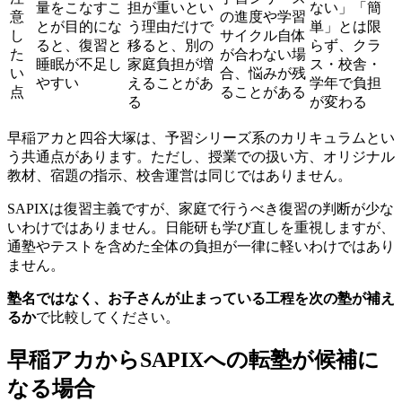
量をこなすこ
担が重いとい
ない」「簡
意
の進度や学習
とが目的にな
う理由だけで
単」とは限
し
サイクル自体
ると、復習と
移ると、別の
らず、クラ
た
が合わない場
睡眠が不足し
家庭負担が増
ス・校舎・
い
合、悩みが残
やすい
えることがあ
学年で負担
点
ることがある
る
が変わる
早稲アカと四谷大塚は、予習シリーズ系のカリキュラムとい
う共通点があります。ただし、授業での扱い方、オリジナル
教材、宿題の指示、校舎運営は同じではありません。
SAPIXは復習主義ですが、家庭で行うべき復習の判断が少な
いわけではありません。日能研も学び直しを重視しますが、
通塾やテストを含めた全体の負担が一律に軽いわけではあり
ません。
塾名ではなく、お子さんが止まっている工程を次の塾が補え
るか
で比較してください。
早稲アカからSAPIXへの転塾が候補に
なる場合