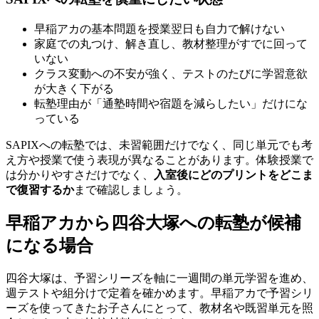
早稲アカの基本問題を授業翌日も自力で解けない
家庭での丸つけ、解き直し、教材整理がすでに回って
いない
クラス変動への不安が強く、テストのたびに学習意欲
が大きく下がる
転塾理由が「通塾時間や宿題を減らしたい」だけにな
っている
SAPIXへの転塾では、未習範囲だけでなく、同じ単元でも考
え方や授業で使う表現が異なることがあります。体験授業で
は分かりやすさだけでなく、
入室後にどのプリントをどこま
で復習するか
まで確認しましょう。
早稲アカから四谷大塚への転塾が候補
になる場合
四谷大塚は、予習シリーズを軸に一週間の単元学習を進め、
週テストや組分けで定着を確かめます。早稲アカで予習シリ
ーズを使ってきたお子さんにとって、教材名や既習単元を照