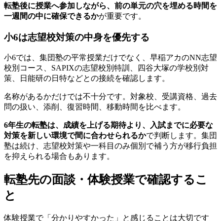
転塾後に授業へ参加しながら、前の単元の穴を埋める時間を
一週間の中に確保できるか
が重要です。
小6は志望校対策の中身を優先する
小6では、集団塾の平常授業だけでなく、早稲アカのNN志望
校別コース、SAPIXの志望校別特訓、四谷大塚の学校別対
策、日能研の日特などとの接続を確認します。
名称があるかだけでは不十分です。対象校、受講資格、過去
問の扱い、添削、復習時間、移動時間を比べます。
6年生の転塾は、成績を上げる期待より、入試までに必要な
対策を新しい環境で間に合わせられるか
で判断します。集団
塾は続け、志望校対策や一科目のみ個別で補う方が移行負担
を抑えられる場合もあります。
転塾先の面談・体験授業で確認するこ
と
体験授業で「分かりやすかった」と感じることは大切です