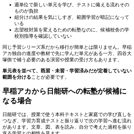
週単位で新しい単元を学び、テストに備える流れその
ものが負担
組分けの結果を気にしすぎ、範囲学習が暗記になって
いる
志望校対策を変えるための転塾なのに、候補校舎の学
校別指導を確認していない
同じ予習シリーズ系だから移行が簡単とは限りません。早稲
アカ独自の進度や教材で先に学んだ単元がある一方、四谷大
塚側で補う必要のある演習や授業の受け方もあります。
単元表を並べて、既習・未習・学習済みだが定着していない
範囲を分ける
ことが必要です。
早稲アカから日能研への転塾が候補に
なる場合
日能研では、授業で使う本科テキストと家庭での学び直しを
つなぎ、学習力育成テストと振り返りで次の学習へ進む流れ
があります。文章、図、表を読み、自分で考えた過程を振り
返る学習との相性を見ます。