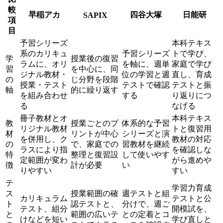
較
早稲アカ
四谷大塚
日能研
SAPIX
項
目
予習シリーズ
本科テキス
系のカリキュ
予習シリーズ
トで学び、
学
授業後の復習
ラムに、オリ
を軸に、週単
家庭で学び
習
を中心に、同
ジナル教材・
位の学習と週
直し、育成
の
じ分野を段階
授業・テスト
テストで確認
テストと振
軸
的に繰り返す
を組み合わせ
する
り返りにつ
る
なげる
冊子教材とオ
本科テキス
教
授業ごとのプ
体系的な予習
リジナル教材
トと復習用
材
リントが中心
シリーズと演
を併用し、ク
教材の対応
の
で、家庭での
習教材を継続
ラスにより指
を確認しな
特
整理と復習設
して使いやす
定範囲が変わ
がら進めや
徴
計が必要
い
りやすい
すい
テ
学習力育成
ス
授業範囲の確
週テストと組
カリキュラム
テストと公
ト
認テストと、
分けで、週ご
テスト、組分
開模試を、
と
範囲の広いテ
との定着とコ
けなどを短い
学び直しと