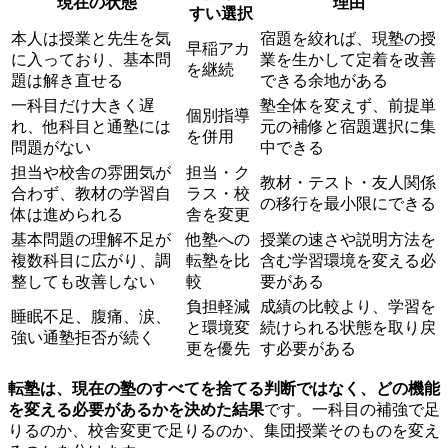
現在の状態
理由
すい選択
本人は授業と先生を気
宿題を絞れば、現塾の授
早稲アカ
に入っており、基本問
業を生かして定着を改善
を継続
題は解き直せる
できる余地がある
一科目だけ大きく遅
塾全体を変えず、前提単
個別指導
れ、他科目と通塾には
元の補修と宿題選択に集
を併用
問題がない
中できる
担当や校舎の雰囲気が
担当・ク
教材・テスト・友人関係
合わず、教材の学習自
ラス・校
の移行を最小限にできる
体は進められる
舎を変更
基本問題の理解不足が
他塾への
授業の速さや説明方法を
複数科目に広がり、調
転塾を比
含む学習環境を変える必
整しても改善しない
較
要がある
負担軽減
成績の比較より、学習を
睡眠不足、腹痛、涙、
と環境変
続けられる状態を取り戻
強い通塾拒否が続く
更を優先
す必要がある
転塾は、現在の塾のすべてを捨てる判断ではなく、どの機能
を変える必要があるかを決めた結果
です。一科目の補強で足
りるのか、校舎変更で足りるのか、集団授業そのものを変え