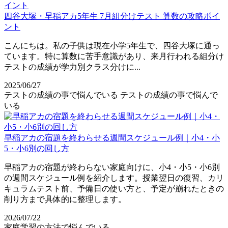
四谷大塚・早稲アカ5年生 7月組分けテスト 算数の攻略ポイ
ント
こんにちは。私の子供は現在小学5年生で、四谷大塚に通っ
ています。特に算数に苦手意識があり、来月行われる組分け
テストの成績が学力別クラス分けに...
2025/06/27
テストの成績の事で悩んでいる
テストの成績の事で悩んで
いる
早稲アカの宿題を終わらせる週間スケジュール例｜小4・小
5・小6別の回し方
早稲アカの宿題が終わらない家庭向けに、小4・小5・小6別
の週間スケジュール例を紹介します。授業翌日の復習、カリ
キュラムテスト前、予備日の使い方と、予定が崩れたときの
削り方まで具体的に整理します。
2026/07/22
家庭学習の方法で悩んでいる