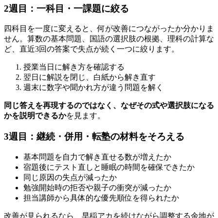
2週目：一科目・一課題に絞る
四科目を一度に変えると、何が改善につながったか分かりま
せん。算数の基本問題、国語の選択肢の根拠、理科の計算な
ど、直近3回の答案で失点が続く一つに絞ります。
授業当日に解き方を確認する
翌日に解説を閉じ、白紙から解き直す
週末に数字や聞かれ方が違う問題を解く
同じ答えを再現するのではなく、なぜその式や選択肢になる
かを説明できるか
を見ます。
3週目：継続・併用・転塾の材料をそろえる
基本問題を自力で解き直せる数が増えたか
宿題後にテスト直しと睡眠の時間を確保できたか
同じ原因の失点が減ったか
勉強開始時の拒否や親子の衝突が減ったか
担当講師から具体的な優先順位を得られたか
改善が見られるなら、早稲アカを続けながら調整する余地が