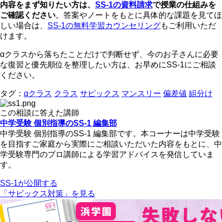
内容をまず知りたい方は、
SS-1の資料請求
で授業の仕組みを
ご確認ください
。答案やノートをもとに具体的な課題を見てほ
しい場合は、
SS-1の無料学習カウンセリング
もご利用いただ
けます。
αクラスから落ちたことだけで判断せず、今のお子さんに必要
な復習と優先順位を整理したい方は、お早めにSS-1にご相談
ください。
タグ：
αクラス
クラス
サピックス
マンスリー
偏差値
組分け
この相談に答えた講師
中学受験 個別指導のSS-1 編集部
中学受験 個別指導のSS-1 編集部です。本コーナーは中学受験
を目指すご家庭から実際にご相談いただいた内容をもとに、中
学受験専門のプロ講師による学習アドバイスを発信していま
す。
SS-1が公開する
「サピックス対策」を見る