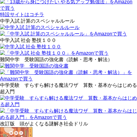
特設サイトはコチラ
中学入試 計算のスペシャルルール
中学入試 社会 塾技１００
難関中学 受験国語の強化書（読解・思考・解法）
中学受験 すらすら解ける魔法ワザ 算数・基本からはじめる
超入門
改訂版 頭がよくなる謎解き社会ドリル