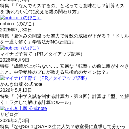
特集『「なんでミスするの」と叱っても意味なし？計算ミス
を”折れない心”に変える親の関わり方』
nobico（のびこ）
2026年7月30日
特集『夏休みの間違った努力で算数の成績が下がる？「ドリル
を一通り解く」学習法がNGな理由』
マイナビ子育て（PR／タイアップ記事）
2026年6月9日
特集『成績が上がらない……安易な「転塾」の前に親がすべき
こと。中学受験のプロが教える見極めのサインは？』
かんき出版 公式note
2026年5月12日
特集『【中学入試を制する計算力・第３回】計算は「型」で解
く！ラクして解ける計算のルール』
サピログ
2026年3月3日
特集『なぜSS-1はSAPIX生に人気？教室長に直撃して分かっ