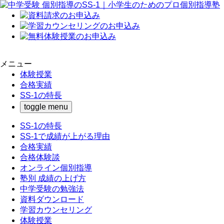
メニュー
体験授業
合格実績
SS-1の特長
toggle menu
SS-1の特長
SS-1で成績が上がる理由
合格実績
合格体験談
オンライン個別指導
塾別 成績の上げ方
中学受験の勉強法
資料ダウンロード
学習カウンセリング
体験授業