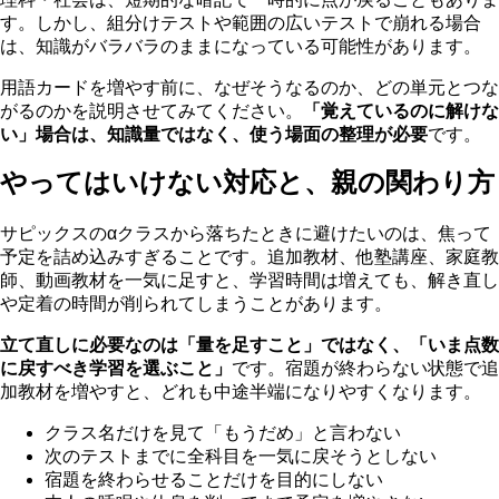
す。しかし、組分けテストや範囲の広いテストで崩れる場合
は、知識がバラバラのままになっている可能性があります。
用語カードを増やす前に、なぜそうなるのか、どの単元とつな
がるのかを説明させてみてください。
「覚えているのに解けな
い」場合は、知識量ではなく、使う場面の整理が必要
です。
やってはいけない対応と、親の関わり方
サピックスのαクラスから落ちたときに避けたいのは、焦って
予定を詰め込みすぎることです。追加教材、他塾講座、家庭教
師、動画教材を一気に足すと、学習時間は増えても、解き直し
や定着の時間が削られてしまうことがあります。
立て直しに必要なのは「量を足すこと」ではなく、「いま点数
に戻すべき学習を選ぶこと」
です。宿題が終わらない状態で追
加教材を増やすと、どれも中途半端になりやすくなります。
クラス名だけを見て「もうだめ」と言わない
次のテストまでに全科目を一気に戻そうとしない
宿題を終わらせることだけを目的にしない