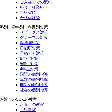
ご入会までの流れ
料金・授業料
合格実績
合格体験談
塾別・学年別・科目別対策
サピックス対策
グノーブル対策
浜学園対策
日能研対策
早稲アカ対策
6年生対策
5年生対策
4年生対策
国語の個別指導
算数の個別指導
理科の個別指導
社会の個別指導
お近くのSS-1の教室
お近くの教室
月島教室