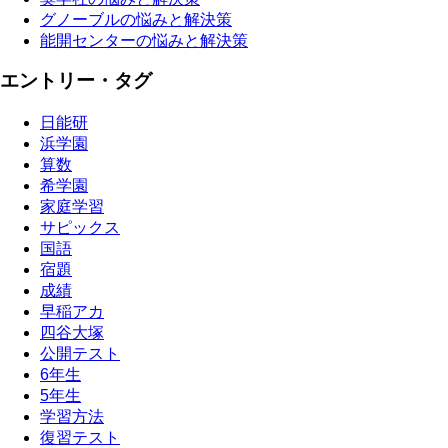
グノーブルの悩みと解決策
能開センターの悩みと解決策
エントリー・タグ
日能研
浜学園
算数
希学園
家庭学習
サピックス
国語
宿題
成績
早稲アカ
四谷大塚
公開テスト
6年生
5年生
学習方法
復習テスト