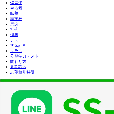
偏差値
やる気
転塾
志望校
馬渕
社会
理科
テスト
学習計画
クラス
公開学力テスト
関わり方
夏期講習
志望校別特訓