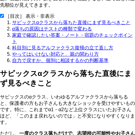
先順位が見えてきます。
［目次］ 表示・非表示
サピックスαクラスから落ちた直後にまず見るべきこと
α落ちの原因はテストの種類で変わる
家庭で確認したい答案・ノート・宿題のチェックポイン
ト
科目別に見るアルファクラス復帰の立て直し方
やってはいけない対応と、親の関わり方
自力で戻すか、個別に相談するかの判断基準
サピックスαクラスから落ちた直後にま
ず見るべきこと
サピックスのαクラス、いわゆるアルファクラスから落ちる
と、保護者の方もお子さんも大きなショックを受けやすいもの
です。特に、これまでα1・α2など上位クラスにいたお子さん
ほど、「このまま戻れないのでは」と不安になりやすくなりま
す。
ただし、
一度のクラス落ちだけで、志望校の可能性やお子さん