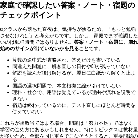
家庭で確認したい答案・ノート・宿題の
チェックポイント
αクラスから落ちた直後は、気持ちが焦るため、「もっと勉強
させなければ」と考えがちです。しかし、家庭でまず確認した
いのは勉強時間ではありません。
答案・ノート・宿題に、崩れ
始めのサインが出ていないかを見ること
です。
算数の途中式が省略され、答えだけを書いている
間違えた問題に、解き直しの日付や印が残っていない
解説を読んだ後は解けるが、翌日に白紙から解くと止ま
る
国語の選択問題で、本文根拠に線が引けていない
理科・社会で、用語は覚えているが理由や流れを説明で
きない
宿題は終わっているのに、テスト直しにほとんど時間を
使えていない
これらが複数当てはまる場合、問題は「努力不足」ではなく、
学習の進め方にあるかもしれません。特にサピックスは教材量
が多いため、全部を同じ重さでこなそうとすると、重要問題の