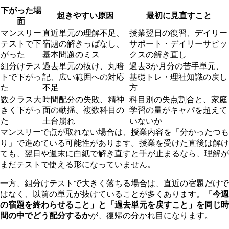
下がった場
起きやすい原因
最初に見直すこと
面
マンスリー
直近単元の理解不足、
授業翌日の復習、デイリー
テストで下
宿題の解きっぱなし、
サポート・デイリーサピッ
がった
基本問題のミス
クスの解き直し
組分けテス
過去単元の抜け、丸暗
過去3か月分の苦手単元、
トで下がっ
記、広い範囲への対応
基礎トレ・理社知識の戻し
た
不足
方
数クラス大
時間配分の失敗、精神
科目別の失点割合と、家庭
きく下がっ
面の動揺、複数科目の
学習の量がキャパを超えて
た
土台崩れ
いないか
マンスリーで点が取れない場合は、授業内容を「分かったつも
り」で進めている可能性があります。授業を受けた直後は解け
ても、翌日や週末に白紙で解き直すと手が止まるなら、理解が
まだテストで使える形になっていません。
一方、組分けテストで大きく落ちる場合は、直近の宿題だけで
はなく、以前の単元が抜けていることが多くあります。
「今週
の宿題を終わらせること」と「過去単元を戻すこと」を同じ時
間の中でどう配分するか
が、復帰の分かれ目になります。