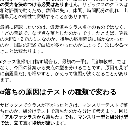
の実力を決めつける必要はありません
。サピックスのクラスは
相対評価で動くため、数問の失点、体調、時間配分の乱れ、出
題単元との相性で変動することがあります。
最初に確認したいのは、偏差値やクラス名そのものではなく、
「どの問題で、なぜ点を落としたのか」です。たとえば、算数
の大問1・2でのミスなのか、後半の応用問題に届かなかった
のか、国語の記述で白紙が多かったのかによって、次にやるべ
きことは変わります。
αクラス復帰を目指す場合も、最初の一手は「追加教材」では
なく、今回の答案から失点の型を分けることです。原因を見ず
に宿題量だけを増やすと、かえって復習が浅くなることがあり
ます。
α落ちの原因はテストの種類で変わる
サピックスでクラスが下がったときは、マンスリーテストで落
ちたのか、組分けテストで落ちたのかを分けて考えます。
同じ
「アルファクラスから落ちた」でも、マンスリー型と組分け型
では、立て直す場所が違います
。