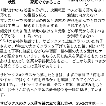
状況
家庭でできること
ン
1回だけαから
答案を分析し、次回範囲
本人が強く落ち込み、
落ちた
の復習を絞る
勉強に向かえない
マンスリーで
授業翌日の復習と週末の
解説を読んでも自力で
続けて失点
解き直しを固定する
再現できない
組分けで大き
過去単元の抜けを単元別
どの単元から戻すべき
く下がる
に洗い出す
か判断できない
SS-1の合格体験談でも、サピックスで上位クラスにいたお子
さんが、6年生で大きくクラスを下げて苦しんだ後、細かい問
題まで丁寧に確認しながら学習面・精神面の支えを受けたケー
スが紹介されています。もちろん同じ結果を保証するものでは
ありませんが、答案や学習状況をもとに、どこから戻すべきか
を見立てることには意味があります。
サピックスαクラスから落ちたときは、まずご家庭で「何を増
やすか」ではなく「何を絞るか」を確認してみてください。
SS-1では、サピックスの宿題、テスト答案、復習状況をもと
に、お子さんに合った学習の優先順位を一緒に整理していま
す。
サピックスのクラス落ち後の立て直し方や、SS-1のサポート