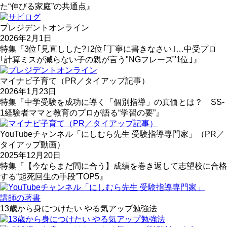
た“伸びる家庭”の共通点』
プレジデントオンライン
2026年2月1日
特集『3位｢見直しした?｣2位｢丁寧に書きなさい｣…中受プロ
｢計算ミスが減らない子の親が言う"NGフレーズ"1位｣』
マイナビ子育て（PR／タイアップ記事）
2026年1月23日
特集『中学受験を成功に導く「個別指導」の真価とは？ SS-
1経験者ママと教育のプロが語る“学習の要”』
YouTubeチャンネル「にしむら先生 受験指導専門家」（PR／
タイアップ動画）
2025年12月20日
特集『【今ならまだ間に合う】成績を巻き返して志望校に合格
する“起死回生の手段”TOP5』
講師の著書
13歳から身につけたい やる気アップ勉強法