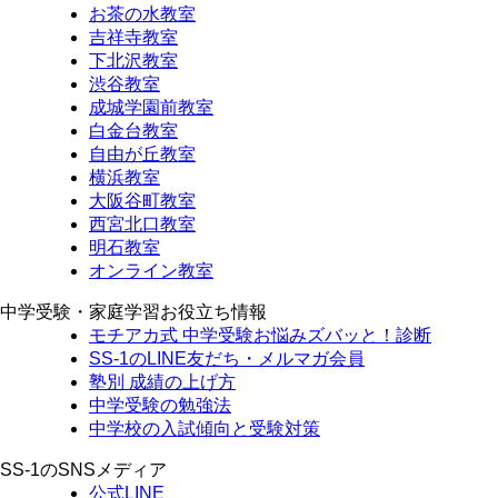
お茶の水教室
吉祥寺教室
下北沢教室
渋谷教室
成城学園前教室
白金台教室
自由が丘教室
横浜教室
大阪谷町教室
西宮北口教室
明石教室
オンライン教室
中学受験・家庭学習お役立ち情報
モチアカ式 中学受験お悩みズバッと！診断
SS-1のLINE友だち・メルマガ会員
塾別 成績の上げ方
中学受験の勉強法
中学校の入試傾向と受験対策
SS-1のSNSメディア
公式LINE