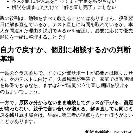
本人の睡眠や休息を削ってまで予定を増やさない
解説を読ませただけで「解き直し完了」にしない
親の役割は、勉強をすべて教えることではありません。授業翌
日に解き直せているか、テスト直しに時間を取れているか、本
人が間違えた理由を説明できるかを確認し、必要に応じて優先
順位を一緒に整理することです。
自力で戻すか、個別に相談するかの判断
基準
一度のクラス落ちで、すぐに外部サポートが必要とは限りませ
ん。次のテストに向けて、失点原因が明確で、家庭で復習時間
を確保できるなら、まずは2〜4週間の立て直し期間を設ける
のもよいでしょう。
一方で、
原因が分からないまま連続してクラスが下がる、宿題
が終わらない、親子で言い合いが増える、解き直しても同じミ
スを繰り返す
場合は、早めに第三者の視点を入れたほうがよい
ことがあります。
相談を検討したいサイ