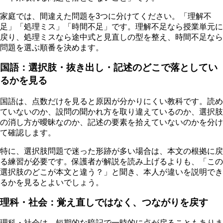
家庭では、間違えた問題を3つに分けてください。「理解不
足」「処理ミス」「時間不足」です。理解不足なら授業単元に
戻り、処理ミスなら途中式と見直しの型を整え、時間不足なら
問題を選ぶ順番を決めます。
国語：選択肢・抜き出し・記述のどこで落としてい
るかを見る
国語は、点数だけを見ると原因が分かりにくい教科です。読め
ていないのか、設問の聞かれ方を取り違えているのか、選択肢
の消し方が曖昧なのか、記述の要素を拾えていないのかを分け
て確認します。
特に、選択肢問題で迷った形跡が多い場合は、本文の根拠に戻
る練習が必要です。保護者が解説を読み上げるよりも、「この
選択肢のどこが本文と違う？」と聞き、本人が違いを説明でき
るかを見るとよいでしょう。
理科・社会：覚え直しではなく、つながりを戻す
理科・社会は、短期的な暗記で一時的に点が戻ることもありま