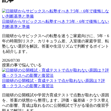
日能研からサピックスへ転塾すべき？5年・6年で後悔しない
判断基準と準備
日能研からサピックスへの転塾を迷うご家庭向けに、5年・6
年の時期別リスク、カリキュラム差、入室後の家庭学習、転
塾しない選択を解説。答案や生活リズムで判断するポイント
も紹介します。
2026/07/30
授業の事で悩んでいる
日能研の公開模試・育成テストで点が取れない原因は？評
価・クラスへの影響と復習法
日能研の公開模試や学習力育成テストで点数が取れない原因
を、答案の状態から整理します。評価・偏差値・クラス替え
への影響、育成は取れるのに公開模試で下がる場合の復習手
順まで解説します。