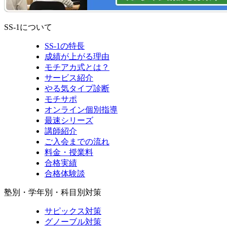
SS-1について
SS-1の特長
成績が上がる理由
モチアカ式とは？
サービス紹介
やる気タイプ診断
モチサポ
オンライン個別指導
最速シリーズ
講師紹介
ご入会までの流れ
料金・授業料
合格実績
合格体験談
塾別・学年別・科目別対策
サピックス対策
グノーブル対策