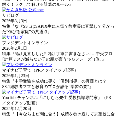
解く！ラクして解ける計算のルール』
サピログ
2026年3月3日
特集『なぜSS-1はSAPIX生に人気？教室長に直撃して分かっ
た“伸びる家庭”の共通点』
プレジデントオンライン
2026年2月1日
特集『3位｢見直しした?｣2位｢丁寧に書きなさい｣…中受プロ
｢計算ミスが減らない子の親が言う"NGフレーズ"1位｣』
マイナビ子育て（PR／タイアップ記事）
2026年1月23日
特集『中学受験を成功に導く「個別指導」の真価とは？
SS-1経験者ママと教育のプロが語る“学習の要”』
YouTubeチャンネル「にしむら先生 受験指導専門家」（PR
／タイアップ動画）
2025年12月20日
特集『【今ならまだ間に合う】成績を巻き返して志望校に合