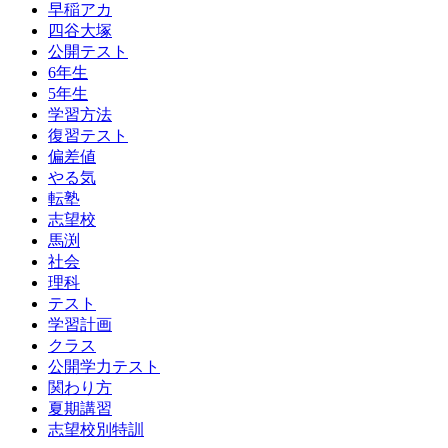
早稲アカ
四谷大塚
公開テスト
6年生
5年生
学習方法
復習テスト
偏差値
やる気
転塾
志望校
馬渕
社会
理科
テスト
学習計画
クラス
公開学力テスト
関わり方
夏期講習
志望校別特訓