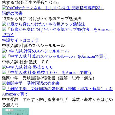
格する“起死回生の手段”TOP5』
講師の著書
13歳から身につけたい やる気アップ勉強法
特設サイトはコチラ
中学入試 計算のスペシャルルール
中学入試 社会 塾技１００
難関中学 受験国語の強化書（読解・思考・解法）
中学受験 すらすら解ける魔法ワザ 算数・基本からはじめ
る超入門