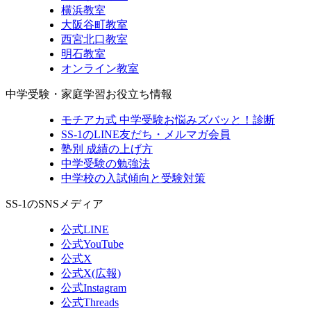
横浜教室
大阪谷町教室
西宮北口教室
明石教室
オンライン教室
中学受験・家庭学習お役立ち情報
モチアカ式 中学受験お悩みズバッと！診断
SS-1のLINE友だち・メルマガ会員
塾別 成績の上げ方
中学受験の勉強法
中学校の入試傾向と受験対策
SS-1のSNSメディア
公式LINE
公式YouTube
公式X
公式X(広報)
公式Instagram
公式Threads