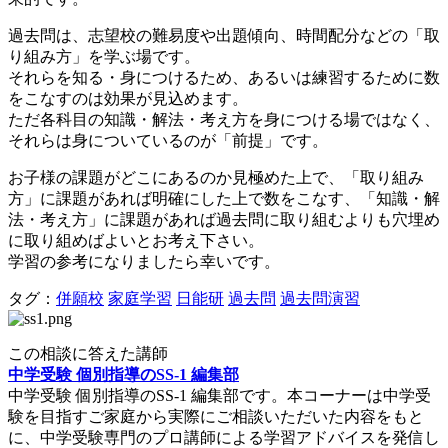
過去問は、志望校の難易度や出題傾向、時間配分などの「取
り組み方」を学ぶ場です。
それらを知る・身につけるため、あるいは練習するために数
をこなすのは効果が見込めます。
ただ各科目の知識・解法・考え方を身につける場ではなく、
それらは身についているのが「前提」です。
お子様の課題がどこにあるのか見極めた上で、「取り組み
方」に課題があれば明確にした上で数をこなす、「知識・解
法・考え方」に課題があれば過去問に取り組むよりも穴埋め
に取り組めばよいとお考え下さい。
学習の参考になりましたら幸いです。
タグ：
併願校
家庭学習
日能研
過去問
過去問演習
この相談に答えた講師
中学受験 個別指導のSS-1 編集部
中学受験 個別指導のSS-1 編集部です。本コーナーは中学受
験を目指すご家庭から実際にご相談いただいた内容をもと
に、中学受験専門のプロ講師による学習アドバイスを発信し