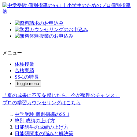
メニュー
体験授業
合格実績
SS-1の特長
toggle menu
「夏の成果に不安を感じたら、今が整理のチャンス」
プロの学習カウンセリングはこちら
中学受験 個別指導のSS-1
塾別 成績の上げ方
日能研生の成績の上げ方
日能研関東の悩みと解決策