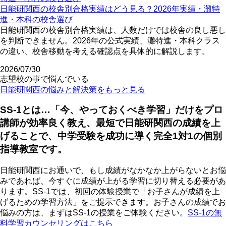
日能研関西の校舎別合格実績はどう見る？2026年実績・灘特
進・本科の校舎選び
日能研関西の校舎別合格実績は、人数だけでは校舎の良し悪し
を判断できません。2026年の公式実績、灘特進・本科クラス
の違い、校舎移動を考える確認点を具体的に解説します。
2026/07/30
志望校の事で悩んでいる
日能研関西の悩みと解決策をもっと見る
SS-1とは…「今、やっておくべき学習」だけをプロ
講師が効率良く教え、最短で日能研関西の成績を上
げることで、中学受験を成功に導く完全1対1の個別
指導教室です。
日能研関西にお通いで、もし成績がなかなか上がらないとお悩
みであれば、今すぐに成績が上がる学習に切り替える必要があ
ります。SS-1では、初回の体験授業で「お子さんが成績を上
げるための学習方法」をご提示できます。お子さんの成績でお
悩みの方は、まずはSS-1の授業をご体験ください。
SS-1の無
料学習カウンセリングはこちら