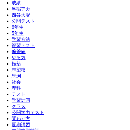
成績
早稲アカ
四谷大塚
公開テスト
6年生
5年生
学習方法
復習テスト
偏差値
やる気
転塾
志望校
馬渕
社会
理科
テスト
学習計画
クラス
公開学力テスト
関わり方
夏期講習