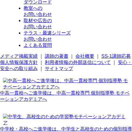
ダウンロード
教室への
お問い合わせ
取材や広告の
お問い合わせ
テラス・最速シリーズ
お問い合わせ
よくある質問
メディア掲載実績
｜
講師の著書
｜
会社概要
｜
SS-1講師応募
個人情報保護方針
｜
利用者情報の外部送信について
｜
安心・
安全への取り組み
｜
サイトマップ
中高一貫校へご進学後は、中高一貫校専門 個別指導塾 モチベ
ーションアカデミアへ
中学校・高校へご進学後は、中学生と高校生のための個別指導