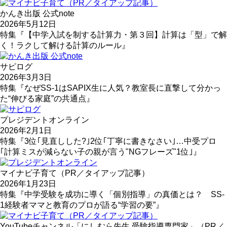
かんき出版 公式note
2026年5月12日
特集『【中学入試を制する計算力・第３回】計算は「型」で解
く！ラクして解ける計算のルール』
サピログ
2026年3月3日
特集『なぜSS-1はSAPIX生に人気？教室長に直撃して分かっ
た“伸びる家庭”の共通点』
プレジデントオンライン
2026年2月1日
特集『3位｢見直しした?｣2位｢丁寧に書きなさい｣…中受プロ
｢計算ミスが減らない子の親が言う"NGフレーズ"1位｣』
マイナビ子育て（PR／タイアップ記事）
2026年1月23日
特集『中学受験を成功に導く「個別指導」の真価とは？ SS-
1経験者ママと教育のプロが語る“学習の要”』
YouTubeチャンネル「にしむら先生 受験指導専門家」（PR／