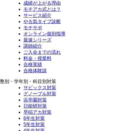
成績が上がる理由
モチアカ式とは？
サービス紹介
やる気タイプ診断
モチサポ
オンライン個別指導
最速シリーズ
講師紹介
ご入会までの流れ
料金・授業料
合格実績
合格体験談
塾別・学年別・科目別対策
サピックス対策
グノーブル対策
浜学園対策
日能研対策
早稲アカ対策
6年生対策
5年生対策
4年生対策