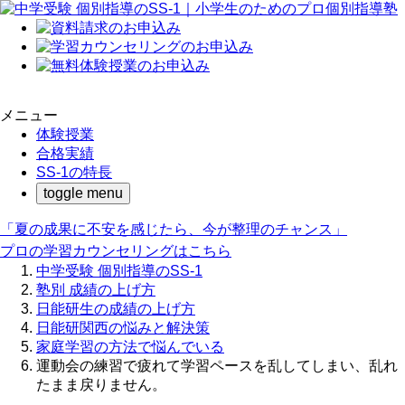
メニュー
体験授業
合格実績
SS-1の特長
toggle menu
「夏の成果に不安を感じたら、今が整理のチャンス」
プロの学習カウンセリングはこちら
中学受験 個別指導のSS-1
塾別 成績の上げ方
日能研生の成績の上げ方
日能研関西の悩みと解決策
家庭学習の方法で悩んでいる
運動会の練習で疲れて学習ペースを乱してしまい、乱れ
たまま戻りません。