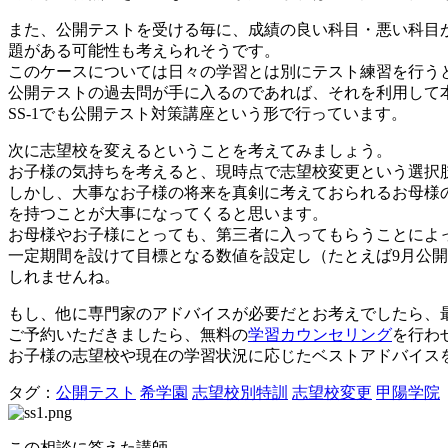
また、公開テストを受ける毎に、成績の良い科目・悪い科目
題がある可能性も考えられそうです。
このケースについては日々の学習とは別にテスト練習を行う
公開テストの過去問が手に入るのであれば、それを利用して
SS-1でも公開テスト対策講座という形で行っています。
次に志望校を変えるということを考えてみましょう。
お子様の気持ちを考えると、現時点で志望校変更という選択
しかし、大事なお子様の将来を真剣に考えておられるお母様
を持つことが大事になってくると思います。
お母様やお子様にとっても、第三者に入ってもらうことによ
一定期間を設けて目標となる数値を設定し（たとえば9月公
しれませんね。
もし、他に専門家のアドバイスが必要だとお考えでしたら、最
ご予約いただきましたら、無料の
学習カウンセリング
を行わ
お子様の志望校や現在の学習状況に応じたベストアドバイス
タグ：
公開テスト
希学園
志望校別特訓
志望校変更
甲陽学院
この相談に答えた講師