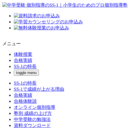
メニュー
体験授業
合格実績
SS-1の特長
toggle menu
SS-1の特長
SS-1で成績が上がる理由
合格実績
合格体験談
オンライン個別指導
塾別 成績の上げ方
中学受験の勉強法
資料ダウンロード