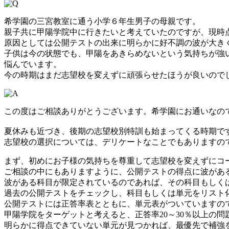
希学園の三宮教室に通う小学６年生男子の母親です。
親子共に甲陽学院中に行きたいと考えていたのですが、現時
原因としては公開テストの出来に明らかに好不調の波が大き
子供は今の状態でも、甲陽をあきらめないという気持ちが強
悩んでいます。
今の時期はまだ志望校を変えずに頑張らせたほうが良いので
この度はご相談ありがとうございます。希学園にお通いなの
夏休みも近づき、後期の志望校別特訓も始まってくる時期で
志望校の選択については、デリケートなことでもありますの
まず、初めにお子様の気持ちを尊重して志望校を変えずにコ
ご相談の中にもありますように、公開テストの得点に波があ
波がある科目が限定されているのであれば、その科目もしく
過去の公開テストをチェックし、科目もしくは単元をリスト
公開テストには正答率表とともに、単元表がついていますの
甲陽学院をターゲットと考えると、正答率20～30％以上の
明らかに得点できていない単元が見つかれば、最優先で補強