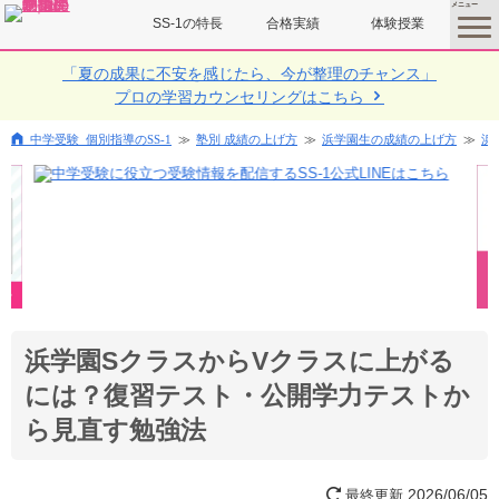
SS-1の特長
合格実績
体験授業
toggle
menu
「夏の成果に不安を感じたら、今が整理のチャンス」
プロの学習カウンセリングはこちら
中学受験 個別指導のSS-1
塾別 成績の上げ方
浜学園生の成績の上げ方
浜
浜学園SクラスからVクラスに上がる
には？復習テスト・公開学力テストか
ら見直す勉強法
2026/06/05
最終更新