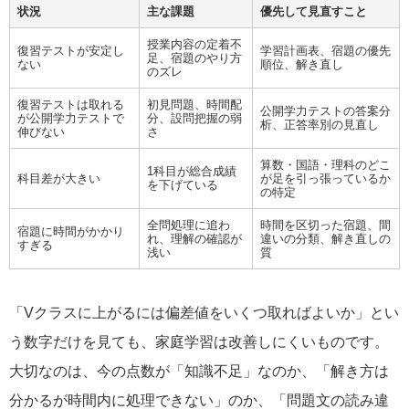
状況
主な課題
優先して見直すこと
授業内容の定着不
復習テストが安定し
学習計画表、宿題の優先
足、宿題のやり方
ない
順位、解き直し
のズレ
復習テストは取れる
初見問題、時間配
公開学力テストの答案分
が公開学力テストで
分、設問把握の弱
析、正答率別の見直し
伸びない
さ
算数・国語・理科のどこ
1科目が総合成績
科目差が大きい
が足を引っ張っているか
を下げている
の特定
全問処理に追わ
時間を区切った宿題、間
宿題に時間がかかり
れ、理解の確認が
違いの分類、解き直しの
すぎる
浅い
質
「Vクラスに上がるには偏差値をいくつ取ればよいか」とい
う数字だけを見ても、家庭学習は改善しにくいものです。
大切なのは、今の点数が「知識不足」なのか、「解き方は
分かるが時間内に処理できない」のか、「問題文の読み違