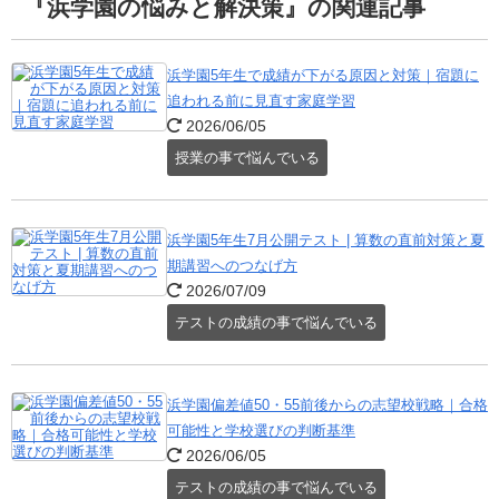
『浜学園の悩みと解決策』の関連記事
浜学園5年生で成績が下がる原因と対策｜宿題に
追われる前に見直す家庭学習
2026/06/05
授業の事で悩んでいる
浜学園5年生7月公開テスト | 算数の直前対策と夏
期講習へのつなげ方
2026/07/09
テストの成績の事で悩んでいる
浜学園偏差値50・55前後からの志望校戦略｜合格
可能性と学校選びの判断基準
2026/06/05
テストの成績の事で悩んでいる