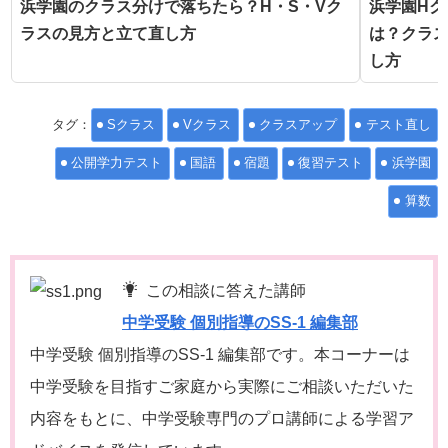
浜学園のクラス分けで落ちたら？H・S・Vク
浜学園Hク
ラスの見方と立て直し方
は？クラ
し方
タグ：
Sクラス
Vクラス
クラスアップ
テスト直し
公開学力テスト
国語
宿題
復習テスト
浜学園
算数
この相談に答えた講師
中学受験 個別指導のSS-1 編集部
中学受験 個別指導のSS-1 編集部です。本コーナーは
中学受験を目指すご家庭から実際にご相談いただいた
内容をもとに、中学受験専門のプロ講師による学習ア