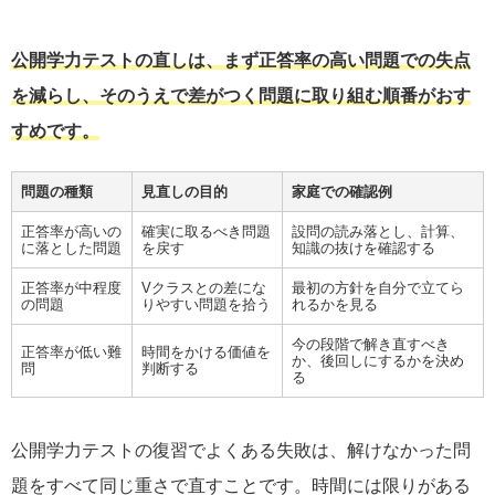
公開学力テストの直しは、まず正答率の高い問題での失点
を減らし、そのうえで差がつく問題に取り組む順番がおす
すめです。
問題の種類
見直しの目的
家庭での確認例
正答率が高いの
確実に取るべき問題
設問の読み落とし、計算、
に落とした問題
を戻す
知識の抜けを確認する
正答率が中程度
Vクラスとの差にな
最初の方針を自分で立てら
の問題
りやすい問題を拾う
れるかを見る
今の段階で解き直すべき
正答率が低い難
時間をかける価値を
か、後回しにするかを決め
問
判断する
る
公開学力テストの復習でよくある失敗は、解けなかった問
題をすべて同じ重さで直すことです。時間には限りがある