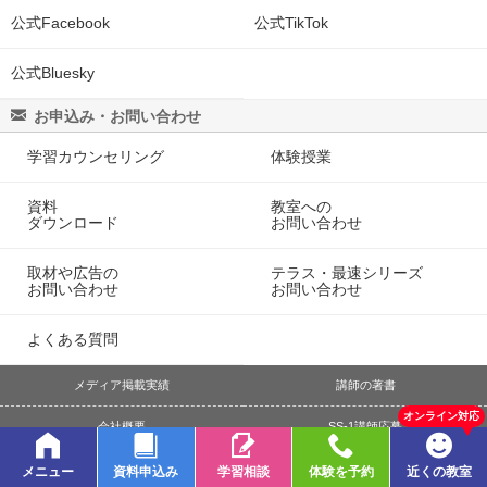
公式Facebook
公式TikTok
公式Bluesky
お申込み・お問い合わせ
学習カウンセリング
体験授業
資料
教室への
ダウンロード
お問い合わせ
取材や広告の
テラス・最速シリーズ
お問い合わせ
お問い合わせ
よくある質問
メディア掲載実績
講師の著書
オンライン対応
会社概要
SS-1講師応募
個人情報保護方針
利用者情報の外部送信について
メニュー
資料申込み
学習相談
体験を予約
近くの教室