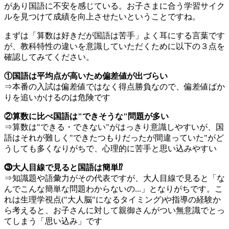
があり国語に不安を感じている。お子さまに合う学習サイク
ルを見つけて成績を向上させたいということですね。
まずは「算数は好きだが国語は苦手」よく耳にする言葉です
が、教科特性の違いを意識していただくために以下の３点を
確認してみてください。
①国語は平均点が高いため偏差値が出づらい
⇒本番の入試は偏差値ではなく得点勝負なので、偏差値ばか
りを追いかけるのは危険です
②算数に比べ国語は"できそうな"問題が多い
⇒算数は"できる・できない"がはっきり意識しやすいが、国
語はそれが難しく"できたつもりだったが間違っていた"がど
うしても多くなりがちで、心理的に苦手と思い込みやすい
⓷大人目線で見ると国語は簡単⁉
⇒知識題や語彙力がその代表ですが、大人目線で見ると「な
んでこんな簡単な問題わからないの...」となりがちです。こ
れは生理学視点("大人脳"になるタイミング)や指導の経験か
ら考えると、お子さんに対して親御さんがつい無意識でとっ
てしまう「思い込み」です