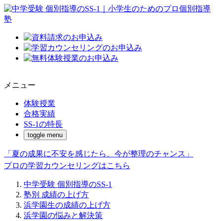
メニュー
体験授業
合格実績
SS-1の特長
toggle menu
「夏の成果に不安を感じたら、今が整理のチャンス」
プロの学習カウンセリングはこちら
中学受験 個別指導のSS-1
塾別 成績の上げ方
浜学園生の成績の上げ方
浜学園の悩みと解決策