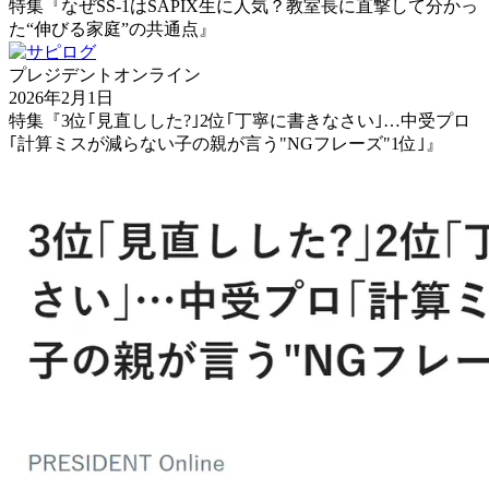
特集『なぜSS-1はSAPIX生に人気？教室長に直撃して分かっ
た“伸びる家庭”の共通点』
プレジデントオンライン
2026年2月1日
特集『3位｢見直しした?｣2位｢丁寧に書きなさい｣…中受プロ
｢計算ミスが減らない子の親が言う"NGフレーズ"1位｣』