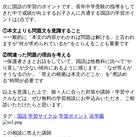
次に国語の学習のポイントです。長年中学受験の指導をして
きた中で成績が向上するお子さんに共通する国語の学習ポイ
ントは2点です。
①本文よりも問題文を意識すること
⇒一般的に「本文の内容がわかれば問題は解ける」と言われ
ますが"何が求められているか"をとらえることも重要です
②間違った問題の理由を考える
⇒保護者さまとお話をしていて、国語は他教科に比べて"や
り直し"が少ない傾向にあるように感じます。「なぜ答えが
そうなるのか」「答えの根拠は本文のどこか」を"煮詰め
る"時間が必要です
以上を意識した上で、個々人に合った対策や講師・学習サイ
クルなどは、ぜひ無料の学習相談にお申込みいただき、ご相
談いただけたらと思います。
タグ：
国語
学習サイクル
学習ポイント
浜学園
この相談に答えた講師