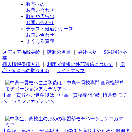
教室への
お問い合わせ
取材や広告の
お問い合わせ
テラス・最速シリーズ
お問い合わせ
よくある質問
メディア掲載実績
｜
講師の著書
｜
会社概要
｜
SS-1講師応
募
個人情報保護方針
｜
利用者情報の外部送信について
｜
安
心・安全への取り組み
｜
サイトマップ
中高一貫校へご進学後は、中高一貫校専門 個別指導塾 モチ
ベーションアカデミアへ
中学校・高校へご進学後は、中学生と高校生のための個別指