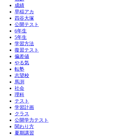
成績
早稲アカ
四谷大塚
公開テスト
6年生
5年生
学習方法
復習テスト
偏差値
やる気
転塾
志望校
馬渕
社会
理科
テスト
学習計画
クラス
公開学力テスト
関わり方
夏期講習