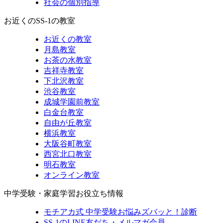
社会の個別指導
お近くのSS-1の教室
お近くの教室
月島教室
お茶の水教室
吉祥寺教室
下北沢教室
渋谷教室
成城学園前教室
白金台教室
自由が丘教室
横浜教室
大阪谷町教室
西宮北口教室
明石教室
オンライン教室
中学受験・家庭学習お役立ち情報
モチアカ式 中学受験お悩みズバッと！診断
SS-1のLINE友だち・メルマガ会員