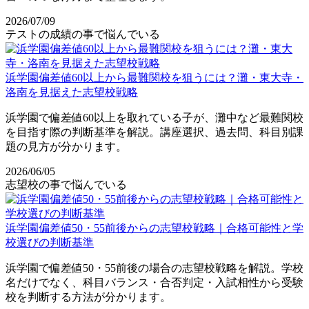
2026/07/09
テストの成績の事で悩んでいる
浜学園偏差値60以上から最難関校を狙うには？灘・東大寺・
洛南を見据えた志望校戦略
浜学園で偏差値60以上を取れている子が、灘中など最難関校
を目指す際の判断基準を解説。講座選択、過去問、科目別課
題の見方が分かります。
2026/06/05
志望校の事で悩んでいる
浜学園偏差値50・55前後からの志望校戦略｜合格可能性と学
校選びの判断基準
浜学園で偏差値50・55前後の場合の志望校戦略を解説。学校
名だけでなく、科目バランス・合否判定・入試相性から受験
校を判断する方法が分かります。