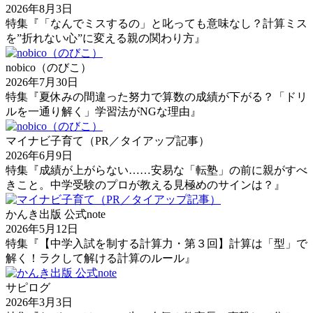
2026年8月3日
特集『「なんでミスするの」と叱っても意味なし？計算ミス
を”折れない心”に変える親の関わり方』
nobico（のびこ）
2026年7月30日
特集『夏休みの間違った努力で算数の成績が下がる？「ドリ
ルを一通り解く」学習法がNGな理由』
マイナビ子育て（PR／タイアップ記事）
2026年6月9日
特集『成績が上がらない……安易な「転塾」の前に親がすべ
きこと。中学受験のプロが教える見極めのサインは？』
かんき出版 公式note
2026年5月12日
特集『【中学入試を制する計算力・第３回】計算は「型」で
解く！ラクして解ける計算のルール』
サピログ
2026年3月3日