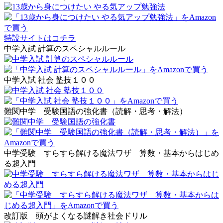
特設サイトはコチラ
中学入試 計算のスペシャルルール
中学入試 社会 塾技１００
難関中学 受験国語の強化書（読解・思考・解法）
中学受験 すらすら解ける魔法ワザ 算数・基本からはじめ
る超入門
改訂版 頭がよくなる謎解き社会ドリル