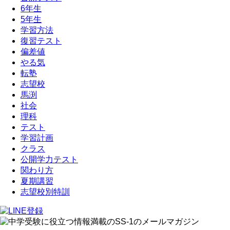
6年生
5年生
学習方法
復習テスト
偏差値
やる気
転塾
志望校
馬渕
社会
理科
テスト
学習計画
クラス
公開学力テスト
関わり方
夏期講習
志望校別特訓