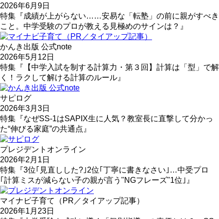
2026年6月9日
特集『成績が上がらない……安易な「転塾」の前に親がすべき
こと。中学受験のプロが教える見極めのサインは？』
かんき出版 公式note
2026年5月12日
特集『【中学入試を制する計算力・第３回】計算は「型」で解
く！ラクして解ける計算のルール』
サピログ
2026年3月3日
特集『なぜSS-1はSAPIX生に人気？教室長に直撃して分かっ
た“伸びる家庭”の共通点』
プレジデントオンライン
2026年2月1日
特集『3位｢見直しした?｣2位｢丁寧に書きなさい｣…中受プロ
｢計算ミスが減らない子の親が言う"NGフレーズ"1位｣』
マイナビ子育て（PR／タイアップ記事）
2026年1月23日