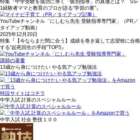
特集『中学受験を成功に導く「個別指導」の真価とは？ SS-
1経験者ママと教育のプロが語る“学習の要”』
YouTubeチャンネル「にしむら先生 受験指導専門家」（PR／
タイアップ動画）
2025年12月20日
特集『【今ならまだ間に合う】成績を巻き返して志望校に合格
する“起死回生の手段”TOP5』
講師の著書
13歳から身につけたい やる気アップ勉強法
特設サイトはコチラ
中学入試 計算のスペシャルルール
中学入試 社会 塾技１００