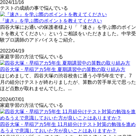
2024/11/16
テストの成績の事で悩んでいる
『速さ』を学ぶ際のポイントを教えてください
四谷大塚にお通いの保護者様より「『速さ』を学ぶ際のポイン
トを教えてください」というご相談をいただきました。中学受
験プロ講師のアドバイスをご紹介。
2022/04/19
家庭学習の方法で悩んでいる
四谷大塚・早稲アカ5年生 夏期講習中の算数の取り組み方
はじめまして、四谷大塚の渋谷校舎に通う小学5年生です。7
月の組分けテストが終わりましたが、算数の苦手単元で思った
ほど点数が取れませんでした。...
2024/07/01
家庭学習の方法で悩んでいる
四谷大塚・早稲アカ5年生 11月組分けテスト対策の勉強を進め
るうえで意識しておいた方が良いことはありますか？