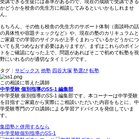
受講できる生徒には基準があるので、現在の成績で受講できる
かどうかを校舎の先生方に相談してみるといいかもしれませ
ん。
もちろん、その他も校舎の先生方のサポート体制（面談時の話
の具体性や宿題チェックなど）や、現在の塾のカリキュラムと
ご家庭での学習のサイクルが上手くまわっているかどうかにつ
いても見つめなおす必要はありますが、まずはこれらのポイン
トをご確認になった上で、問題があればそこで初めて転塾を視
野にいれるのが適切なタイミングです。
タグ：
サピックス
他塾
四谷大塚
塾選び
転塾
この相談に答えた講師
中学受験 個別指導のSS-1 編集部
中学受験 個別指導のSS-1 編集部です。本コーナーは中学受験
を目指すご家庭から実際にご相談いただいた内容をもとに、中
学受験専門のプロ講師による学習アドバイスを発信していま
す。
集団塾と併用するなら
中学受験個別指導のSS-1