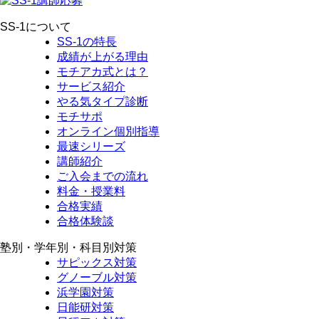
SS-1について
SS-1の特長
成績が上がる理由
モチアカ式とは？
サービス紹介
やる気タイプ診断
モチサポ
オンライン個別指導
最速シリーズ
講師紹介
ご入会までの流れ
料金・授業料
合格実績
合格体験談
塾別・学年別・科目別対策
サピックス対策
グノーブル対策
浜学園対策
日能研対策