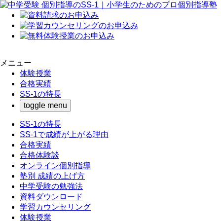
メニュー
体験授業
合格実績
SS-1の特長
toggle menu
SS-1の特長
SS-1で成績が上がる理由
合格実績
合格体験談
オンライン個別指導
塾別 成績の上げ方
中学受験の勉強法
資料ダウンロード
学習カウンセリング
体験授業