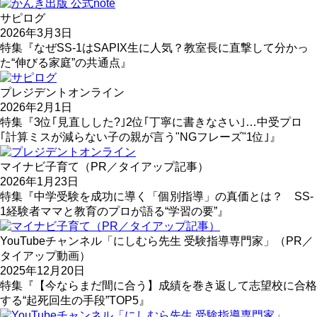
サピログ
2026年3月3日
特集『なぜSS-1はSAPIX生に人気？教室長に直撃して分かっ
た“伸びる家庭”の共通点』
プレジデントオンライン
2026年2月1日
特集『3位｢見直しした?｣2位｢丁寧に書きなさい｣…中受プロ
｢計算ミスが減らない子の親が言う"NGフレーズ"1位｣』
マイナビ子育て（PR／タイアップ記事）
2026年1月23日
特集『中学受験を成功に導く「個別指導」の真価とは？ SS-
1経験者ママと教育のプロが語る“学習の要”』
YouTubeチャンネル「にしむら先生 受験指導専門家」（PR／
タイアップ動画）
2025年12月20日
特集『【今ならまだ間に合う】成績を巻き返して志望校に合格
する“起死回生の手段”TOP5』