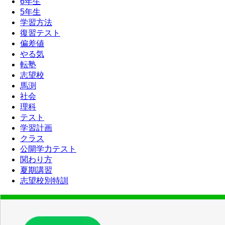
6年生
5年生
学習方法
復習テスト
偏差値
やる気
転塾
志望校
馬渕
社会
理科
テスト
学習計画
クラス
公開学力テスト
関わり方
夏期講習
志望校別特訓