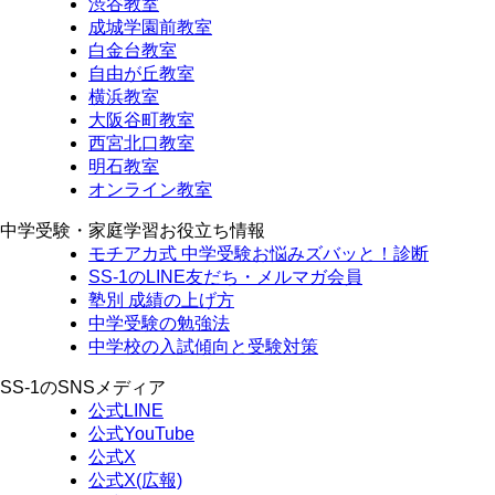
渋谷教室
成城学園前教室
白金台教室
自由が丘教室
横浜教室
大阪谷町教室
西宮北口教室
明石教室
オンライン教室
中学受験・家庭学習お役立ち情報
モチアカ式 中学受験お悩みズバッと！診断
SS-1のLINE友だち・メルマガ会員
塾別 成績の上げ方
中学受験の勉強法
中学校の入試傾向と受験対策
SS-1のSNSメディア
公式LINE
公式YouTube
公式X
公式X(広報)