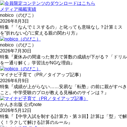
メディア掲載実績
nobico（のびこ）
2026年8月3日
特集『「なんでミスするの」と叱っても意味なし？計算ミス
を”折れない心”に変える親の関わり方』
nobico（のびこ）
2026年7月30日
特集『夏休みの間違った努力で算数の成績が下がる？「ドリル
を一通り解く」学習法がNGな理由』
マイナビ子育て（PR／タイアップ記事）
2026年6月9日
特集『成績が上がらない……安易な「転塾」の前に親がすべき
こと。中学受験のプロが教える見極めのサインは？』
かんき出版 公式note
2026年5月12日
特集『【中学入試を制する計算力・第３回】計算は「型」で解
く！ラクして解ける計算のルール』