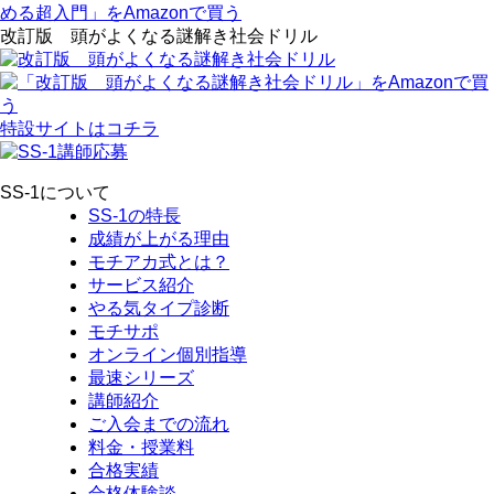
改訂版 頭がよくなる謎解き社会ドリル
特設サイトはコチラ
SS-1について
SS-1の特長
成績が上がる理由
モチアカ式とは？
サービス紹介
やる気タイプ診断
モチサポ
オンライン個別指導
最速シリーズ
講師紹介
ご入会までの流れ
料金・授業料
合格実績
合格体験談