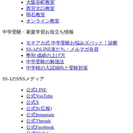
大阪谷町教室
西宮北口教室
明石教室
オンライン教室
中学受験・家庭学習お役立ち情報
モチアカ式 中学受験お悩みズバッと！診断
SS-1のLINE友だち・メルマガ会員
塾別 成績の上げ方
中学受験の勉強法
中学校の入試傾向と受験対策
SS-1のSNSメディア
公式LINE
公式YouTube
公式X
公式X(広報)
公式Instagram
公式Threads
公式Facebook