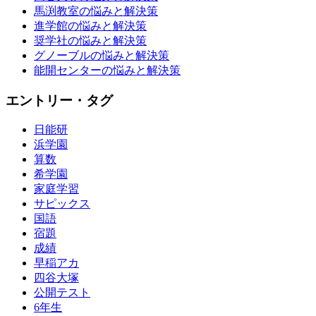
馬渕教室の悩みと解決策
進学館の悩みと解決策
奨学社の悩みと解決策
グノーブルの悩みと解決策
能開センターの悩みと解決策
エントリー・タグ
日能研
浜学園
算数
希学園
家庭学習
サピックス
国語
宿題
成績
早稲アカ
四谷大塚
公開テスト
6年生