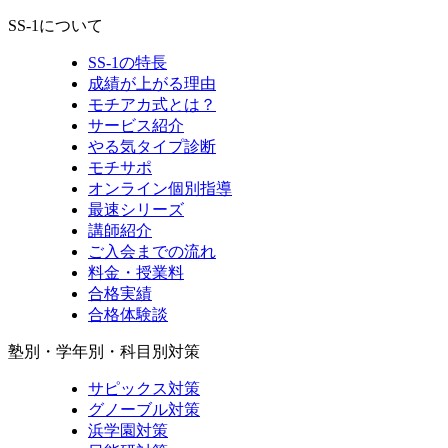
SS-1について
SS-1の特長
成績が上がる理由
モチアカ式とは？
サービス紹介
やる気タイプ診断
モチサポ
オンライン個別指導
最速シリーズ
講師紹介
ご入会までの流れ
料金・授業料
合格実績
合格体験談
塾別・学年別・科目別対策
サピックス対策
グノーブル対策
浜学園対策