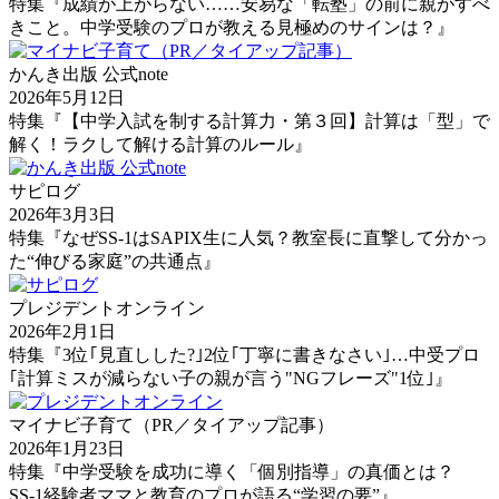
特集『成績が上がらない……安易な「転塾」の前に親がすべ
きこと。中学受験のプロが教える見極めのサインは？』
かんき出版 公式note
2026年5月12日
特集『【中学入試を制する計算力・第３回】計算は「型」で
解く！ラクして解ける計算のルール』
サピログ
2026年3月3日
特集『なぜSS-1はSAPIX生に人気？教室長に直撃して分かっ
た“伸びる家庭”の共通点』
プレジデントオンライン
2026年2月1日
特集『3位｢見直しした?｣2位｢丁寧に書きなさい｣…中受プロ
｢計算ミスが減らない子の親が言う"NGフレーズ"1位｣』
マイナビ子育て（PR／タイアップ記事）
2026年1月23日
特集『中学受験を成功に導く「個別指導」の真価とは？
SS-1経験者ママと教育のプロが語る“学習の要”』