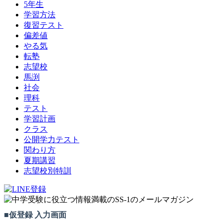
5年生
学習方法
復習テスト
偏差値
やる気
転塾
志望校
馬渕
社会
理科
テスト
学習計画
クラス
公開学力テスト
関わり方
夏期講習
志望校別特訓