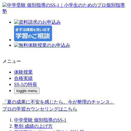
メニュー
体験授業
合格実績
SS-1の特長
toggle menu
「夏の成果に不安を感じたら、今が整理のチャンス」
プロの学習カウンセリングはこちら
中学受験 個別指導のSS-1
塾別 成績の上げ方