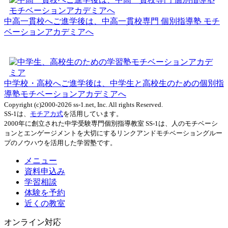
中高一貫校へご進学後は、中高一貫校専門 個別指導塾 モチ
ベーションアカデミアへ
中学校・高校へご進学後は、中学生と高校生のための個別指
導塾モチベーションアカデミアへ
Copyright (c)2000-2026 ss-1.net, Inc. All rights Reserved.
SS-1は、
モチアカ式
を活用しています。
2000年に創立された中学受験専門個別指導教室 SS-1は、人のモチベーシ
ョンとエンゲージメントを大切にするリンクアンドモチベーショングルー
プのノウハウを活用した学習塾です。
メニュー
資料申込み
学習相談
体験を予約
近くの教室
オンライン対応