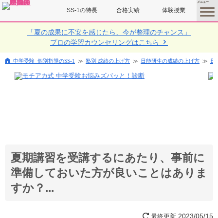
SS-1の特長
合格実績
体験授業
toggle
menu
「夏の成果に不安を感じたら、今が整理のチャンス」
プロの学習カウンセリングはこちら
中学受験 個別指導のSS-1
塾別 成績の上げ方
日能研生の成績の上げ方
日
夏期講習を受講するにあたり、事前に
準備しておいた方が良いことはありま
すか？...
2023/05/15
最終更新