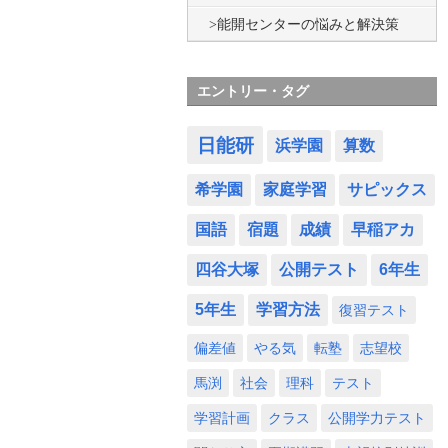
能開センターの悩みと解決策
エントリー・タグ
日能研
浜学園
算数
希学園
家庭学習
サピックス
国語
宿題
成績
早稲アカ
四谷大塚
公開テスト
6年生
5年生
学習方法
復習テスト
偏差値
やる気
転塾
志望校
馬渕
社会
理科
テスト
学習計画
クラス
公開学力テスト