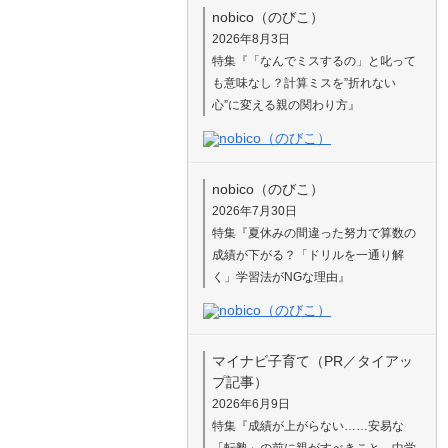
nobico（のびこ）
2026年8月3日
特集『「なんでミスするの」と叱って
も意味なし？計算ミスを”折れない
心”に変える親の関わり方』
nobico（のびこ）
2026年7月30日
特集『夏休みの間違った努力で算数の
成績が下がる？「ドリルを一通り解
く」学習法がNGな理由』
マイナビ子育て（PR／タイアッ
プ記事）
2026年6月9日
特集『成績が上がらない……安易な
「転塾」の前に親がすべきこと。中学