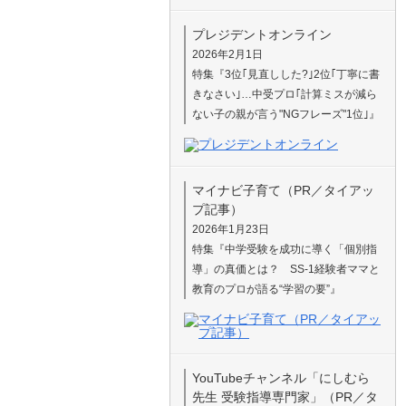
プレジデントオンライン
2026年2月1日
特集『3位｢見直しした?｣2位｢丁寧に書
きなさい｣…中受プロ｢計算ミスが減ら
ない子の親が言う"NGフレーズ"1位｣』
マイナビ子育て（PR／タイアッ
プ記事）
2026年1月23日
特集『中学受験を成功に導く「個別指
導」の真価とは？ SS-1経験者ママと
教育のプロが語る“学習の要”』
YouTubeチャンネル「にしむら
先生 受験指導専門家」（PR／タ