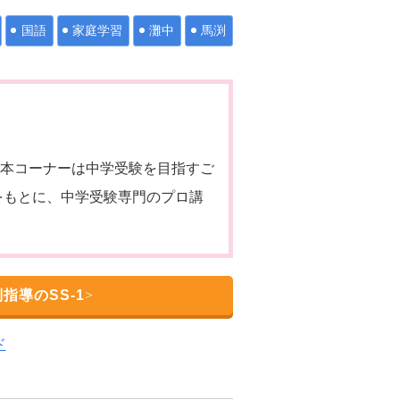
国語
家庭学習
灘中
馬渕
す。本コーナーは中学受験を目指すご
をもとに、中学受験専門のプロ講
指導のSS-1