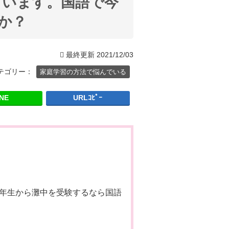
ています。国語で今
か？
最終更新
2021/12/03
テゴリー：
家庭学習の方法で悩んでいる
INE
URLｺﾋﾟｰ
。
3年生から灘中を受験するなら国語