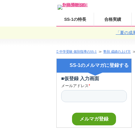
SS-1の特長
合格実績
「夏の成
中学受験 個別指導のSS-1
塾別 成績の上げ方
SS-1のメルマガに登録する