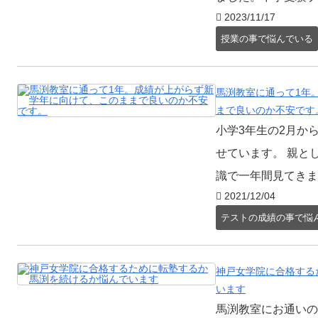
2023/11/17
授業の事で悩んでいる
馬渕教室に通って1年
まで良いのか不安です
小学3年生の2月か
せています。 親と
識で一年間見てきまし
2021/12/04
テストの成績の事で悩
神戸女学院に合格する
います
馬渕教室にお通いの