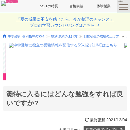
SS-1の特長
合格実績
体験授業
toggle
menu
「夏の成果に不安を感じたら、今が整理のチャンス」
プロの学習カウンセリングはこちら
中学受験 個別指導のSS-1
塾別 成績の上げ方
日能研生の成績の上げ方
日
灘特に入るにはどんな勉強をすれば良
いですか?
2021/12/04
最終更新
カテゴリー：
授業の事で悩んでいる