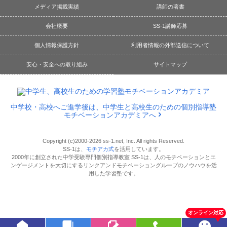
メディア掲載実績
講師の著書
会社概要
SS-1講師応募
個人情報保護方針
利用者情報の外部送信について
安心・安全への取り組み
サイトマップ
中学校・高校へご進学後は、中学生と高校生のための個別指導塾
モチベーションアカデミアへ
Copyright (c)2000-2026 ss-1.net, Inc. All rights Reserved.
SS-1は、
モチアカ式
を活用しています。
2000年に創立された中学受験専門個別指導教室 SS-1は、人のモチベーションとエ
ンゲージメントを大切にするリンクアンドモチベーショングループのノウハウを活
用した学習塾です。
オンライン対応