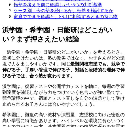
転塾を考える前に確認したい5つの判断基準
ケース別｜今の塾を続けるか、転塾を検討するか
家庭でできる確認と、SS-1に相談するときの持ち物
浜学園・希学園・日能研はどこがい
い？まず押さえたい結論
「浜学園・希学園・日能研のどこがいいか」を考えるとき、
最初に分けたいのは、塾の優劣ではなく、お子さんがどの環
境で力を出しやすいかです。
同じ最難関校志望でも、競争で
伸びる子、手厚い管理で伸びる子、対話と段階的な理解で伸
びる子では、合う塾が変わります。
浜学園は、復習テストや公開学力テストを軸に、毎週の学習
到達度を確認しながら力をつけていく色合いが強い塾です。
競争環境の中で、宿題とテスト直しを自分の課題として受け
止められるお子さんには合いやすいでしょう。
希学園は、難度の高い教材や演習量、志望校に向けた密度の
高い学習に特徴があります。ハイレベルな環境に食らいつく
ことで力がつく一方、基本問題の抜けや復習の遅れを放置す