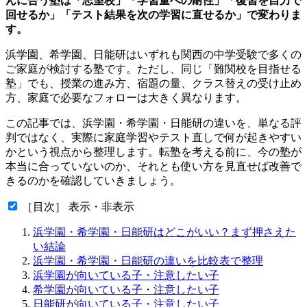
んに合う塾は「志望校」「学習量への耐性」「復習を自力で
回せるか」「テスト結果を次の学習に直せるか」で変わりま
す。
浜学園、希学園、日能研はいずれも関西の中学受験で多くの
ご家庭が検討する塾です。ただし、同じ「難関校を目指せる
塾」でも、授業の進み方、宿題の量、クラス替えの受け止め
方、家庭で必要なフォローは大きく異なります。
この記事では、浜学園・希学園・日能研の違いを、単なる評
判ではなく、実際に家庭学習やテスト直しで何が起きやすい
かという視点から整理します。転塾を考える前に、今の塾が
本当に合っていないのか、それとも使い方を見直せば改善で
きるのかを確認していきましょう。
［目次］ 表示・非表示
浜学園・希学園・日能研はどこがいい？まず押さえた
い結論
浜学園・希学園・日能研の違いを比較表で整理
浜学園が向いている子・注意したい子
希学園が向いている子・注意したい子
日能研が向いている子・注意したい子