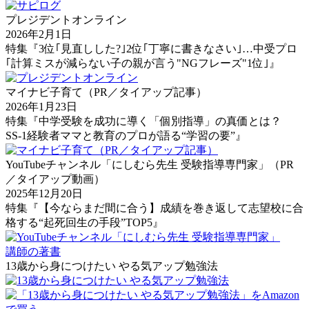
プレジデントオンライン
2026年2月1日
特集『3位｢見直しした?｣2位｢丁寧に書きなさい｣…中受プロ
｢計算ミスが減らない子の親が言う"NGフレーズ"1位｣』
マイナビ子育て（PR／タイアップ記事）
2026年1月23日
特集『中学受験を成功に導く「個別指導」の真価とは？
SS-1経験者ママと教育のプロが語る“学習の要”』
YouTubeチャンネル「にしむら先生 受験指導専門家」（PR
／タイアップ動画）
2025年12月20日
特集『【今ならまだ間に合う】成績を巻き返して志望校に合
格する“起死回生の手段”TOP5』
講師の著書
13歳から身につけたい やる気アップ勉強法