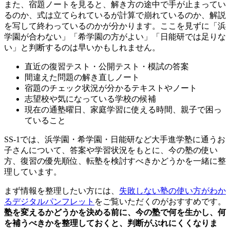
また、宿題ノートを見ると、解き方の途中で手が止まってい
るのか、式は立てられているが計算で崩れているのか、解説
を写して終わっているのかが分かります。ここを見ずに「浜
学園が合わない」「希学園の方がよい」「日能研では足りな
い」と判断するのは早いかもしれません。
直近の復習テスト・公開テスト・模試の答案
間違えた問題の解き直しノート
宿題のチェック状況が分かるテキストやノート
志望校や気になっている学校の候補
現在の通塾曜日、家庭学習に使える時間、親子で困っ
ていること
SS-1では、浜学園・希学園・日能研など大手進学塾に通うお
子さんについて、答案や学習状況をもとに、今の塾の使い
方、復習の優先順位、転塾を検討すべきかどうかを一緒に整
理しています。
まず情報を整理したい方には、
失敗しない塾の使い方がわか
るデジタルパンフレット
をご覧いただくのがおすすめです。
塾を変えるかどうかを決める前に、今の塾で何を生かし、何
を補うべきかを整理しておくと、判断がぶれにくくなりま