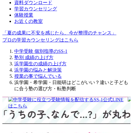
資料ダウンロード
学習カウンセリング
体験授業
お近くの教室
「夏の成果に不安を感じたら、今が整理のチャンス」
プロの学習カウンセリングはこちら
中学受験 個別指導のSS-1
塾別 成績の上げ方
浜学園生の成績の上げ方
浜学園の悩みと解決策
授業の事で悩んでいる
浜学園・希学園・日能研はどこがいい？違いと子ども
に合う塾の選び方・転塾判断