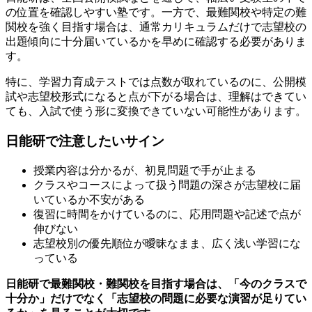
の位置を確認しやすい塾です。一方で、最難関校や特定の難
関校を強く目指す場合は、通常カリキュラムだけで志望校の
出題傾向に十分届いているかを早めに確認する必要がありま
す。
特に、学習力育成テストでは点数が取れているのに、公開模
試や志望校形式になると点が下がる場合は、理解はできてい
ても、入試で使う形に変換できていない可能性があります。
日能研で注意したいサイン
授業内容は分かるが、初見問題で手が止まる
クラスやコースによって扱う問題の深さが志望校に届
いているか不安がある
復習に時間をかけているのに、応用問題や記述で点が
伸びない
志望校別の優先順位が曖昧なまま、広く浅い学習にな
っている
日能研で最難関校・難関校を目指す場合は、「今のクラスで
十分か」だけでなく「志望校の問題に必要な演習が足りてい