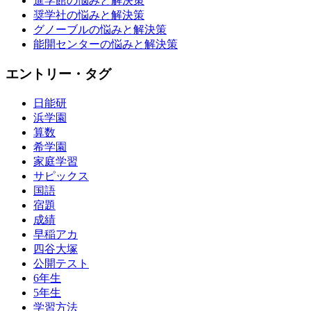
進学館の悩みと解決策
奨学社の悩みと解決策
グノーブルの悩みと解決策
能開センターの悩みと解決策
エントリー・タグ
日能研
浜学園
算数
希学園
家庭学習
サピックス
国語
宿題
成績
早稲アカ
四谷大塚
公開テスト
6年生
5年生
学習方法