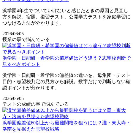
浜学園4年生でついていけないと感じたときの原因と見直し
方を解説。宿題、復習テスト、公開学力テストを家庭学習に
つなげる方法が分かります。
2026/06/05
授業の事で悩んでいる
浜学園・日能研・希学園の偏差値はどう違う？志望校判断で
見るべきポイント
浜学園・日能研・希学園の偏差値の違いを、母集団・テスト
目的・志望校判定の見方から解説。数字だけで判断しない確
認ポイントが分かります。
2026/06/05
テストの成績の事で悩んでいる
浜学園偏差値60以上から最難関校を狙うには？灘・東大寺・
洛南を見据えた志望校戦略