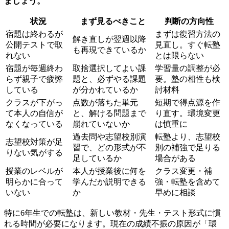
ましょう。
状況
まず見るべきこと
判断の方向性
宿題は終わるが
まずは復習方法の
解き直しが翌週以降
公開テストで取
見直し。すぐ転塾
も再現できているか
れない
とは限らない
宿題が毎週終わ
取捨選択してよい課
学習量の調整が必
らず親子で疲弊
題と、必ずやる課題
要。塾の相性も検
している
が分かれているか
討材料
クラスが下がっ
点数が落ちた単元
短期で得点源を作
て本人の自信が
と、解ける問題まで
り直す。環境変更
なくなっている
崩れていないか
は慎重に
過去問や志望校別演
転塾より、志望校
志望校対策が足
習で、どの形式が不
別の補強で足りる
りない気がする
足しているか
場合がある
授業のレベルが
本人が授業後に何を
クラス変更・補
明らかに合って
学んだか説明できる
強・転塾を含めて
いない
か
早めに相談
特に6年生での転塾は、新しい教材・先生・テスト形式に慣
れる時間が必要になります。現在の成績不振の原因が「環