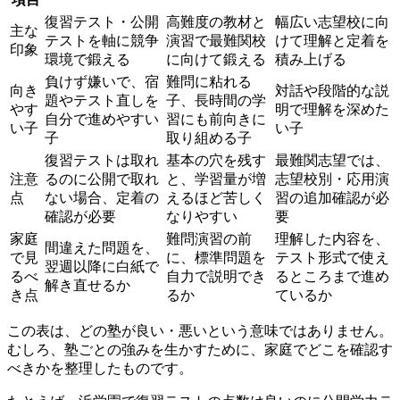
復習テスト・公開
高難度の教材と
幅広い志望校に向
主な
テストを軸に競争
演習で最難関校
けて理解と定着を
印象
環境で鍛える
に向けて鍛える
積み上げる
負けず嫌いで、宿
難問に粘れる
向き
対話や段階的な説
題やテスト直しを
子、長時間の学
やす
明で理解を深めた
自分で進めやすい
習にも前向きに
い子
い子
子
取り組める子
復習テストは取れ
基本の穴を残す
最難関志望では、
注意
るのに公開で取れ
と、学習量が増
志望校別・応用演
点
ない場合、定着の
えるほど苦しく
習の追加確認が必
確認が必要
なりやすい
要
家庭
難問演習の前
理解した内容を、
間違えた問題を、
で見
に、標準問題を
テスト形式で使え
翌週以降に白紙で
るべ
自力で説明でき
るところまで進め
解き直せるか
き点
るか
ているか
この表は、どの塾が良い・悪いという意味ではありません。
むしろ、塾ごとの強みを生かすために、家庭でどこを確認す
べきかを整理したものです。