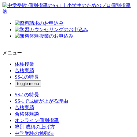
メニュー
体験授業
合格実績
SS-1の特長
toggle menu
SS-1の特長
SS-1で成績が上がる理由
合格実績
合格体験談
オンライン個別指導
塾別 成績の上げ方
中学受験の勉強法