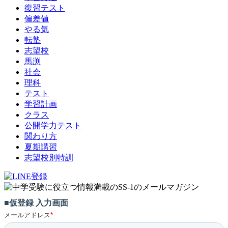
復習テスト
偏差値
やる気
転塾
志望校
馬渕
社会
理科
テスト
学習計画
クラス
公開学力テスト
関わり方
夏期講習
志望校別特訓