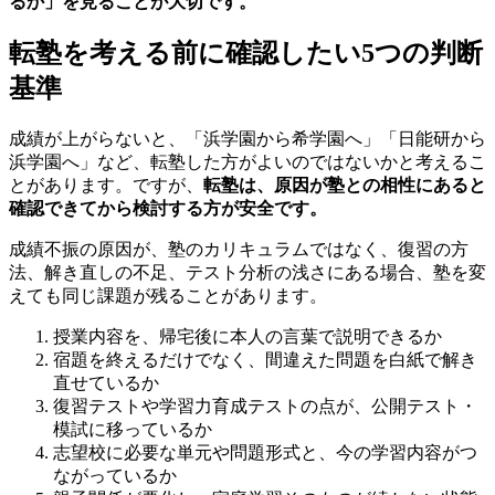
るか」を見ることが大切です。
転塾を考える前に確認したい5つの判断
基準
成績が上がらないと、「浜学園から希学園へ」「日能研から
浜学園へ」など、転塾した方がよいのではないかと考えるこ
とがあります。ですが、
転塾は、原因が塾との相性にあると
確認できてから検討する方が安全です。
成績不振の原因が、塾のカリキュラムではなく、復習の方
法、解き直しの不足、テスト分析の浅さにある場合、塾を変
えても同じ課題が残ることがあります。
授業内容を、帰宅後に本人の言葉で説明できるか
宿題を終えるだけでなく、間違えた問題を白紙で解き
直せているか
復習テストや学習力育成テストの点が、公開テスト・
模試に移っているか
志望校に必要な単元や問題形式と、今の学習内容がつ
ながっているか