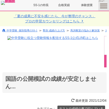
SS-1の特長
合格実績
体験授業
toggle
menu
「夏の成果に不安を感じたら、今が整理のチャンス」
プロの学習カウンセリングはこちら
中学受験 個別指導のSS-1
塾別 成績の上げ方
馬渕教室の悩みと解決策
テ
国語の公開模試の成績が安定しませ
ん...
2021/12/04
最終更新
カテゴリー：
テストの成績の事で悩んでいる