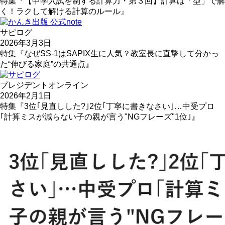
特集『【中学入試を制する計算力・第３回】計算は「型」で解
く！ラクして解ける計算のルール』
サピログ
2026年3月3日
特集『なぜSS-1はSAPIX生に人気？教室長に直撃して分かっ
た“伸びる家庭”の共通点』
プレジデントオンライン
2026年2月1日
特集『3位｢見直しした?｣2位｢丁寧に書きなさい｣…中受プロ
｢計算ミスが減らない子の親が言う"NGフレーズ"1位｣』