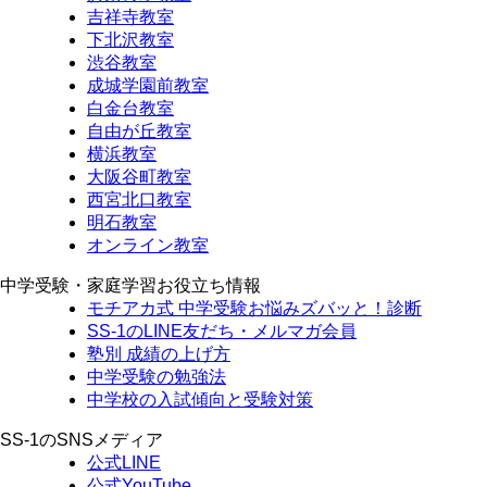
吉祥寺教室
下北沢教室
渋谷教室
成城学園前教室
白金台教室
自由が丘教室
横浜教室
大阪谷町教室
西宮北口教室
明石教室
オンライン教室
中学受験・家庭学習お役立ち情報
モチアカ式 中学受験お悩みズバッと！診断
SS-1のLINE友だち・メルマガ会員
塾別 成績の上げ方
中学受験の勉強法
中学校の入試傾向と受験対策
SS-1のSNSメディア
公式LINE
公式YouTube