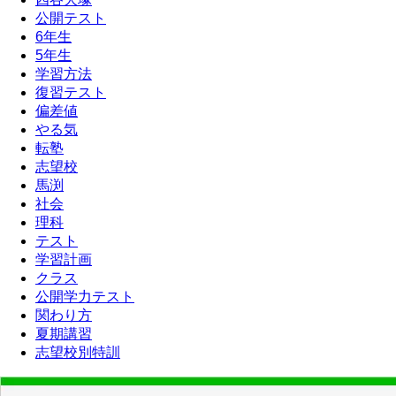
公開テスト
6年生
5年生
学習方法
復習テスト
偏差値
やる気
転塾
志望校
馬渕
社会
理科
テスト
学習計画
クラス
公開学力テスト
関わり方
夏期講習
志望校別特訓