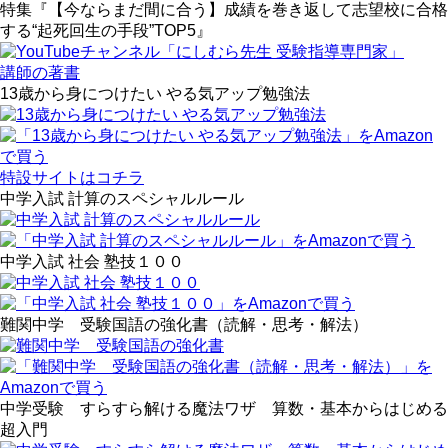
特集『【今ならまだ間に合う】成績を巻き返して志望校に合格
する“起死回生の手段”TOP5』
講師の著書
13歳から身につけたい やる気アップ勉強法
特設サイトはコチラ
中学入試 計算のスペシャルルール
中学入試 社会 塾技１００
難関中学 受験国語の強化書（読解・思考・解法）
中学受験 すらすら解ける魔法ワザ 算数・基本からはじめる
超入門