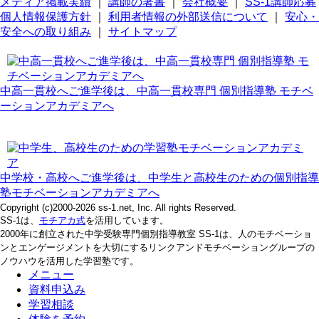
メディア掲載実績
｜
講師の著書
｜
会社概要
｜
SS-1講師応募
個人情報保護方針
｜
利用者情報の外部送信について
｜
安心・
安全への取り組み
｜
サイトマップ
中高一貫校へご進学後は、中高一貫校専門 個別指導塾 モチベ
ーションアカデミアへ
中学校・高校へご進学後は、中学生と高校生のための個別指導
塾モチベーションアカデミアへ
Copyright (c)2000-2026 ss-1.net, Inc. All rights Reserved.
SS-1は、
モチアカ式
を活用しています。
2000年に創立された中学受験専門個別指導教室 SS-1は、人のモチベーショ
ンとエンゲージメントを大切にするリンクアンドモチベーショングループの
ノウハウを活用した学習塾です。
メニュー
資料申込み
学習相談