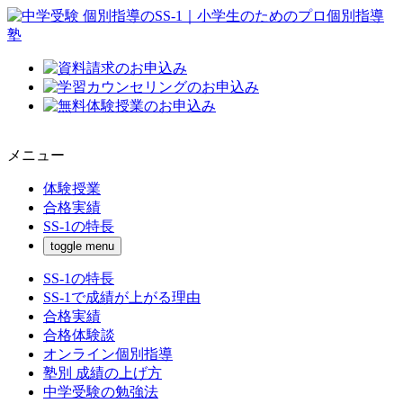
メニュー
体験授業
合格実績
SS-1の特長
toggle menu
SS-1の特長
SS-1で成績が上がる理由
合格実績
合格体験談
オンライン個別指導
塾別 成績の上げ方
中学受験の勉強法