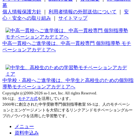
募
個人情報保護方針
｜
利用者情報の外部送信について
｜
安
心・安全への取り組み
｜
サイトマップ
中高一貫校へご進学後は、中高一貫校専門 個別指導塾 モチ
ベーションアカデミアへ
中学校・高校へご進学後は、中学生と高校生のための個別指
導塾モチベーションアカデミアへ
Copyright (c)2000-2026 ss-1.net, Inc. All rights Reserved.
SS-1は、
モチアカ式
を活用しています。
2000年に創立された中学受験専門個別指導教室 SS-1は、人のモチベーシ
ョンとエンゲージメントを大切にするリンクアンドモチベーショングルー
プのノウハウを活用した学習塾です。
メニュー
資料申込み