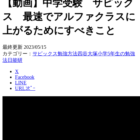
【動画】中学受験 サピック
ス 最速でアルファクラスに
上がるためにすべきこと
最終更新
2023/05/15
カテゴリー：
サピックス
勉強方法
四谷大塚
小学5年生の勉強
法
日能研
X
Facebook
LINE
URLｺﾋﾟｰ