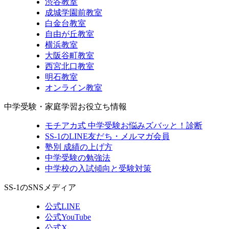
渋谷教室
成城学園前教室
白金台教室
自由が丘教室
横浜教室
大阪谷町教室
西宮北口教室
明石教室
オンライン教室
中学受験・家庭学習お役立ち情報
モチアカ式 中学受験お悩みズバッと！診断
SS-1のLINE友だち・メルマガ会員
塾別 成績の上げ方
中学受験の勉強法
中学校の入試傾向と受験対策
SS-1のSNSメディア
公式LINE
公式YouTube
公式X