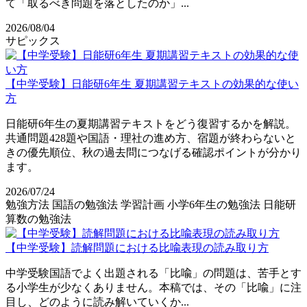
て「取るべき問題を落としたのか」...
2026/08/04
サピックス
【中学受験】日能研6年生 夏期講習テキストの効果的な使い
方
日能研6年生の夏期講習テキストをどう復習するかを解説。
共通問題428題や国語・理社の進め方、宿題が終わらないと
きの優先順位、秋の過去問につなげる確認ポイントが分かり
ます。
2026/07/24
勉強方法
国語の勉強法
学習計画
小学6年生の勉強法
日能研
算数の勉強法
【中学受験】読解問題における比喩表現の読み取り方
中学受験国語でよく出題される「比喩」の問題は、苦手とす
る小学生が少なくありません。本稿では、その「比喩」に注
目し、どのように読み解いていくか...