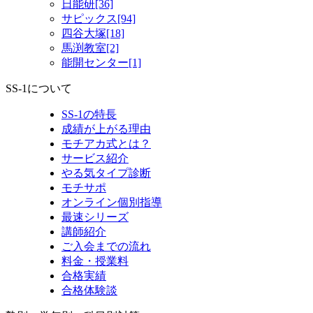
日能研[36]
サピックス[94]
四谷大塚[18]
馬渕教室[2]
能開センター[1]
SS-1について
SS-1の特長
成績が上がる理由
モチアカ式とは？
サービス紹介
やる気タイプ診断
モチサポ
オンライン個別指導
最速シリーズ
講師紹介
ご入会までの流れ
料金・授業料
合格実績
合格体験談