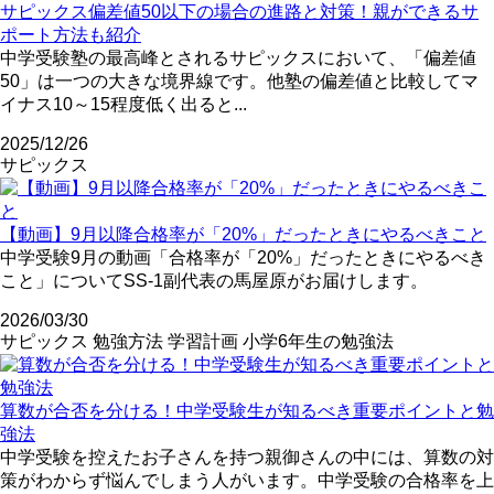
サピックス偏差値50以下の場合の進路と対策！親ができるサ
ポート方法も紹介
中学受験塾の最高峰とされるサピックスにおいて、「偏差値
50」は一つの大きな境界線です。他塾の偏差値と比較してマ
イナス10～15程度低く出ると...
2025/12/26
サピックス
【動画】9月以降合格率が「20%」だったときにやるべきこと
中学受験9月の動画「合格率が「20%」だったときにやるべき
こと」についてSS-1副代表の馬屋原がお届けします。
2026/03/30
サピックス
勉強方法
学習計画
小学6年生の勉強法
算数が合否を分ける！中学受験生が知るべき重要ポイントと勉
強法
中学受験を控えたお子さんを持つ親御さんの中には、算数の対
策がわからず悩んでしまう人がいます。中学受験の合格率を上