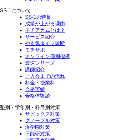
SS-1について
SS-1の特長
成績が上がる理由
モチアカ式とは？
サービス紹介
やる気タイプ診断
モチサポ
オンライン個別指導
最速シリーズ
講師紹介
ご入会までの流れ
料金・授業料
合格実績
合格体験談
塾別・学年別・科目別対策
サピックス対策
グノーブル対策
浜学園対策
日能研対策