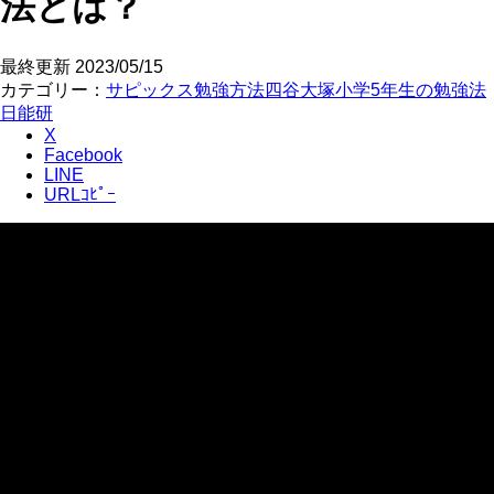
法とは？
最終更新
2023/05/15
カテゴリー：
サピックス
勉強方法
四谷大塚
小学5年生の勉強法
日能研
X
Facebook
LINE
URLｺﾋﾟｰ