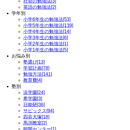
社会の勉強法[3]
英語の勉強法[2]
学年別
小学6年生の勉強法[53]
小学5年生の勉強法[139]
小学4年生の勉強法[14]
小学3年生の勉強法[6]
小学2年生の勉強法[1]
小学1年生の勉強法[5]
お悩み別
塾選び[13]
学習計画[78]
勉強方法[141]
教育費[4]
塾別
浜学園[24]
希学園[3]
日能研[36]
サピックス[94]
四谷大塚[18]
馬渕教室[2]
能開センター[1]