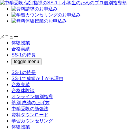
メニュー
体験授業
合格実績
SS-1の特長
toggle menu
SS-1の特長
SS-1で成績が上がる理由
合格実績
合格体験談
オンライン個別指導
塾別 成績の上げ方
中学受験の勉強法
資料ダウンロード
学習カウンセリング
体験授業