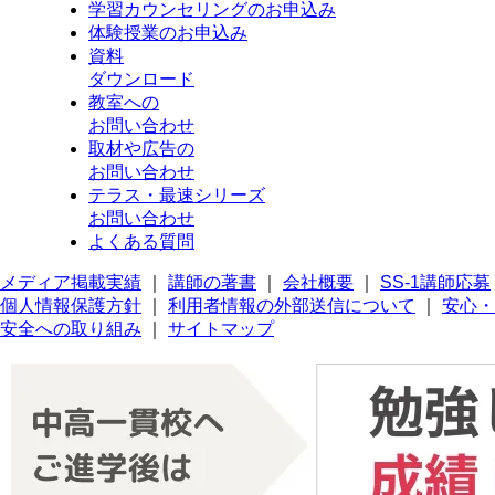
学習カウンセリング
のお申込み
体験授業
のお申込み
資料
ダウンロード
教室への
お問い合わせ
取材や広告の
お問い合わせ
テラス・最速シリーズ
お問い合わせ
よくある質問
メディア掲載実績
｜
講師の著書
｜
会社概要
｜
SS-1講師応募
個人情報保護方針
｜
利用者情報の外部送信について
｜
安心・
安全への取り組み
｜
サイトマップ