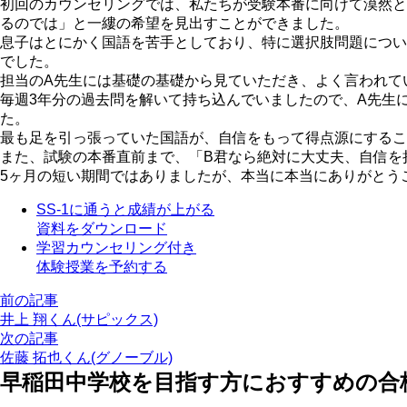
初回のカウンセリングでは、私たちが受験本番に向けて漠然と
るのでは」と一縷の希望を見出すことができました。
息子はとにかく国語を苦手としており、特に選択肢問題につい
でした。
担当のA先生には基礎の基礎から見ていただき、よく言われて
毎週3年分の過去問を解いて持ち込んでいましたので、A先生
た。
最も足を引っ張っていた国語が、自信をもって得点源にするこ
また、試験の本番直前まで、「B君なら絶対に大丈夫、自信を
5ヶ月の短い期間ではありましたが、本当に本当にありがとう
SS-1に通うと成績が上がる
資料をダウンロード
学習カウンセリング付き
体験授業を予約する
前の記事
井上 翔くん(サピックス)
次の記事
佐藤 拓也くん(グノーブル)
早稲田中学校を目指す方におすすめの合