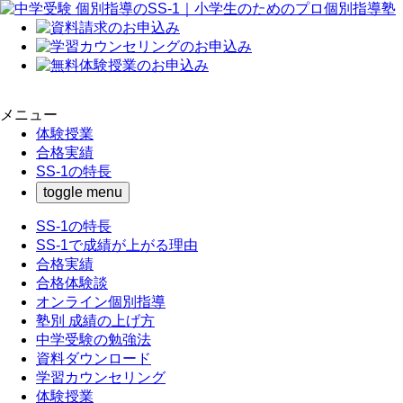
メニュー
体験授業
合格実績
SS-1の特長
toggle menu
SS-1の特長
SS-1で成績が上がる理由
合格実績
合格体験談
オンライン個別指導
塾別 成績の上げ方
中学受験の勉強法
資料ダウンロード
学習カウンセリング
体験授業