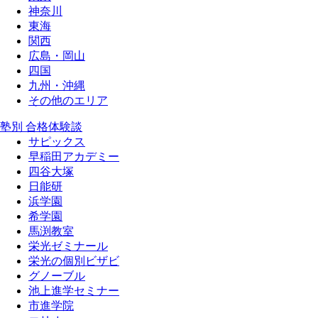
神奈川
東海
関西
広島・岡山
四国
九州・沖縄
その他のエリア
塾別 合格体験談
サピックス
早稲田アカデミー
四谷大塚
日能研
浜学園
希学園
馬渕教室
栄光ゼミナール
栄光の個別ビザビ
グノーブル
池上進学セミナー
市進学院