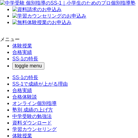
メニュー
体験授業
合格実績
SS-1の特長
toggle menu
SS-1の特長
SS-1で成績が上がる理由
合格実績
合格体験談
オンライン個別指導
塾別 成績の上げ方
中学受験の勉強法
資料ダウンロード
学習カウンセリング
体験授業