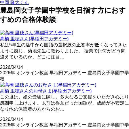
中岡 隆太くん
豊島岡女子学園中学校を目指す方におす
すめの合格体験談
高橋 里穂さん(早稲田アカデミー)
私は5年生の途中から国語の選択肢の正答率が低くなってきた
ように感じ、菊地先生に教わりました。 授業では何がどう間
違えているのか、どこに注目…
2026/04/14
2026年
オンライン教室
早稲田アカデミー
豊島岡女子学園中学
校
高橋 里穂さんのお母さま(早稲田アカデミー)
この度は、娘の受験に際し、多大なるご支援をいただき心より
感謝申し上げます。以前は得意だった国語が、成績が不安定に
なり他の保護者の方からのお…
2026/04/14
2026年
オンライン教室
早稲田アカデミー
豊島岡女子学園中学