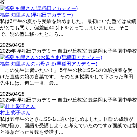
校
福島 知里さん(早稲田アカデミー)
私は3年生の夏から受験を始めました。 最初にいた塾では成績
がとても悪く、偏差値40以下をとってしまいました。 そこ
で、別の塾に移ったところ…
2025/04/28
2025年
早稲田アカデミー
自由が丘教室
豊島岡女子学園中学校
福島 知里さんのお母さま(早稲田アカデミー)
「この先生に習いたい！」 5年生の秋にSS-1の体験授業を受
けた直後の娘の言葉です。 そのとき授業をして下さった和田
先生には、週に一度、最…
2025/04/28
2025年
早稲田アカデミー
自由が丘教室
豊島岡女子学園中学校
村上 彩子さん
私は五年生のときにSS-1に通いはじめました。国語の成績が
伸び悩み、国語を受講しようと考えていたのですが面談では割
と得意だった算数を受講す…