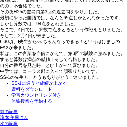
のの、不合格でした。
その夜H25の豊島岡第3回の過去問をやりました。
最初にやった国語では、なんと65点しかとれなかったです。
しかし算数では、94点をとれました。
そこで、4日では、算数で点をとるという作戦をとりました。
そして、2月4日が来ました。
6:30頃、I先生から○○ちゃんならできる！というはげましの
FAXが来ました。
私は、この言葉を自信にかえて、第3回の試験に臨みました。
すると算数は満点の感触！そして合格しました。
自分の番号を見た時、とび上がって喜びました。
中学では、コーラス部に入って頑張りたいです。
SS-1の先生方、どうもありがとうございました。
SS-1に通うと成績が上がる
資料をダウンロード
学習カウンセリング付き
体験授業を予約する
前の記事
滝本 美里さん
次の記事