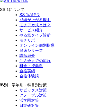
SS-1について
SS-1の特長
成績が上がる理由
モチアカ式とは？
サービス紹介
やる気タイプ診断
モチサポ
オンライン個別指導
最速シリーズ
講師紹介
ご入会までの流れ
料金・授業料
合格実績
合格体験談
塾別・学年別・科目別対策
サピックス対策
グノーブル対策
浜学園対策
日能研対策