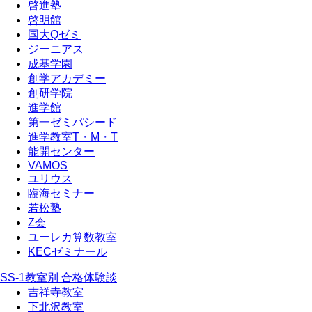
啓進塾
啓明館
国大Qゼミ
ジーニアス
成基学園
創学アカデミー
創研学院
進学館
第一ゼミパシード
進学教室T・М・T
能開センター
VAMOS
ユリウス
臨海セミナー
若松塾
Z会
ユーレカ算数教室
KECゼミナール
SS-1教室別 合格体験談
吉祥寺教室
下北沢教室