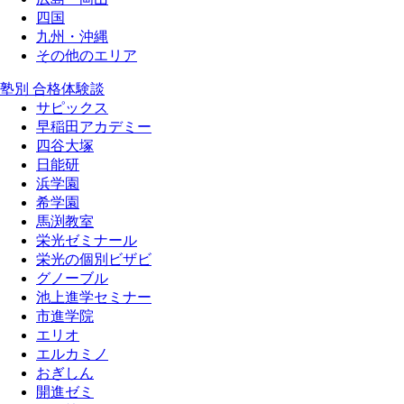
四国
九州・沖縄
その他のエリア
塾別 合格体験談
サピックス
早稲田アカデミー
四谷大塚
日能研
浜学園
希学園
馬渕教室
栄光ゼミナール
栄光の個別ビザビ
グノーブル
池上進学セミナー
市進学院
エリオ
エルカミノ
おぎしん
開進ゼミ