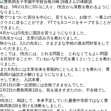
私は、5年の1月にSS-1に入り、I先生から算数を教わるように
なりました。
塾でつまづいた部分を中心に、見てもらい、お陰で、一番上の
クラスに戻ることができ、YTでもSコースをキープすることが
できました。
4月からはS先生に国語を習うようになりました。
S先生からは、文章の読み方を教わりました。
秋からは、2人の先生に、さまざまな学校の過去問対策をして
いただきました。
そこでは、I先生には、とれる問題と、とれなくてもよい問題
を区別することや、ていねいな字で式を書くということを教わ
りました。
またK先生には文章全体を客観的にとらえることを教わり、豊
島岡の論説文が解けるようになりました。
そして来た、入試本番。
2月1日の第一志望校には合格できませんでした。
2月2日の豊島岡第1回も、気を抜きすぎたのか、不合格でし
た。
I先生に、相談して、本来予定していた慶應中等部ではなく豊
島岡第2回を受ける決断をしました。
第2回は、一番高倍率(12倍)で、私としては手応えがあったも