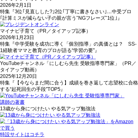
2026年2月1日
特集『3位｢見直しした?｣2位｢丁寧に書きなさい｣…中受プロ
｢計算ミスが減らない子の親が言う"NGフレーズ"1位｣』
マイナビ子育て（PR／タイアップ記事）
2026年1月23日
特集『中学受験を成功に導く「個別指導」の真価とは？ SS-
1経験者ママと教育のプロが語る“学習の要”』
YouTubeチャンネル「にしむら先生 受験指導専門家」（PR／
タイアップ動画）
2025年12月20日
特集『【今ならまだ間に合う】成績を巻き返して志望校に合格
する“起死回生の手段”TOP5』
講師の著書
13歳から身につけたい やる気アップ勉強法
特設サイトはコチラ