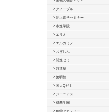
栄光の個別ビザビ
グノーブル
池上進学セミナー
市進学院
エリオ
エルカミノ
おぎしん
開進ゼミ
啓進塾
啓明館
国大Qゼミ
ジーニアス
成基学園
創学アカデミー