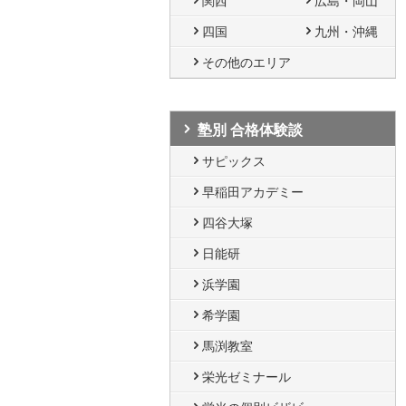
関西
広島・岡山
四国
九州・沖縄
その他のエリア
塾別 合格体験談
サピックス
早稲田アカデミー
四谷大塚
日能研
浜学園
希学園
馬渕教室
栄光ゼミナール