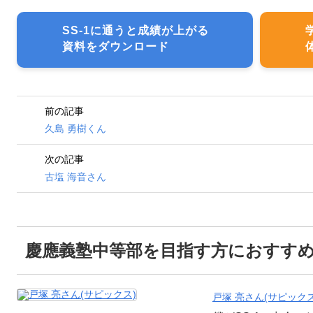
SS-1に通うと成績が上がる
資料をダウンロード
前の記事
久島 勇樹くん
次の記事
古塩 海音さん
慶應義塾中等部を目指す方におすす
戸塚 亮さん(サピックス