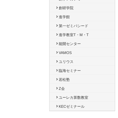
創研学院
進学館
第一ゼミパシード
進学教室T・М・T
能開センター
VAMOS
ユリウス
臨海セミナー
若松塾
Z会
ユーレカ算数教室
KECゼミナール