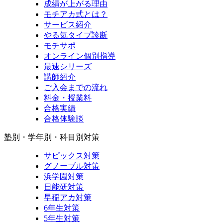
成績が上がる理由
モチアカ式とは？
サービス紹介
やる気タイプ診断
モチサポ
オンライン個別指導
最速シリーズ
講師紹介
ご入会までの流れ
料金・授業料
合格実績
合格体験談
塾別・学年別・科目別対策
サピックス対策
グノーブル対策
浜学園対策
日能研対策
早稲アカ対策
6年生対策
5年生対策