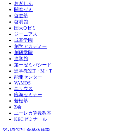
おぎしん
開進ゼミ
啓進塾
啓明館
国大Qゼミ
ジーニアス
成基学園
創学アカデミー
創研学院
進学館
第一ゼミパシード
進学教室T・М・T
能開センター
VAMOS
ユリウス
臨海セミナー
若松塾
Z会
ユーレカ算数教室
KECゼミナール
SS-1教室別 合格体験談