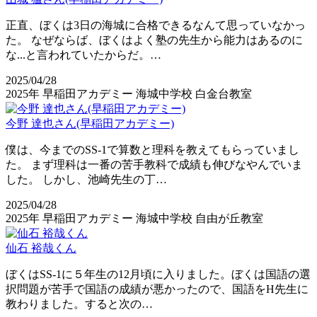
正直、ぼくは3日の海城に合格できるなんて思っていなかっ
た。 なぜならば、ぼくはよく塾の先生から能力はあるのに
な...と言われていたからだ。…
2025/04/28
2025年
早稲田アカデミー
海城中学校
白金台教室
今野 達也さん(早稲田アカデミー)
僕は、今までのSS-1で算数と理科を教えてもらっていまし
た。 まず理科は一番の苦手教科で成績も伸びなやんでいま
した。 しかし、池崎先生の丁…
2025/04/28
2025年
早稲田アカデミー
海城中学校
自由が丘教室
仙石 裕哉くん
ぼくはSS-1に５年生の12月頃に入りました。ぼくは国語の選
択問題が苦手で国語の成績が悪かったので、国語をH先生に
教わりました。すると次の…