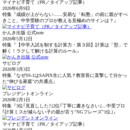
マイナビ子育て（PR／タイアップ記事）
2026年6月9日
特集『成績が上がらない……安易な「転塾」の前に親がすべ
きこと。中学受験のプロが教える見極めのサインは？』
かんき出版 公式note
2026年5月12日
特集『【中学入試を制する計算力・第３回】計算は「型」で
解く！ラクして解ける計算のルール』
サピログ
2026年3月3日
特集『なぜSS-1はSAPIX生に人気？教室長に直撃して分かっ
た“伸びる家庭”の共通点』
プレジデントオンライン
2026年2月1日
特集『3位｢見直しした?｣2位｢丁寧に書きなさい｣…中受プロ
｢計算ミスが減らない子の親が言う"NGフレーズ"1位｣』
マイナビ子育て（PR／タイアップ記事）