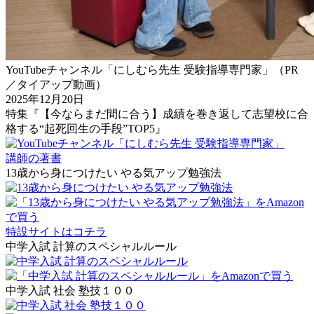
YouTubeチャンネル「にしむら先生 受験指導専門家」（PR
／タイアップ動画）
2025年12月20日
特集『【今ならまだ間に合う】成績を巻き返して志望校に合
格する“起死回生の手段”TOP5』
講師の著書
13歳から身につけたい やる気アップ勉強法
特設サイトはコチラ
中学入試 計算のスペシャルルール
中学入試 社会 塾技１００