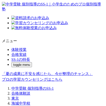
メニュー
体験授業
合格実績
SS-1の特長
toggle menu
「夏の成果に不安を感じたら、今が整理のチャンス」
プロの学習カウンセリングはこちら
中学受験 個別指導のSS-1
合格体験談
東京
海城中学校