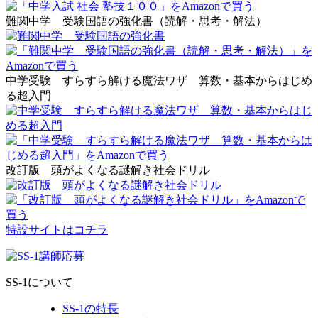
難関中学 受験国語の強化書（読解・思考・解法）
中学受験 すらすら解ける魔法ワザ 算数・基本からはじめ
る超入門
改訂版 頭がよくなる謎解き社会ドリル
特設サイトはコチラ
SS-1について
SS-1の特長