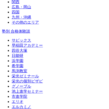
関西
広島・岡山
四国
九州・沖縄
その他のエリア
塾別 合格体験談
サピックス
早稲田アカデミー
四谷大塚
日能研
浜学園
希学園
馬渕教室
栄光ゼミナール
栄光の個別ビザビ
グノーブル
池上進学セミナー
市進学院
エリオ
エルカミノ