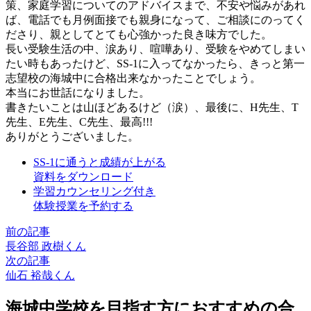
策、家庭学習についてのアドバイスまで、不安や悩みがあれ
ば、電話でも月例面接でも親身になって、ご相談にのってく
ださり、親としてとても心強かった良き味方でした。
長い受験生活の中、涙あり、喧嘩あり、受験をやめてしまい
たい時もあったけど、SS-1に入ってなかったら、きっと第一
志望校の海城中に合格出来なかったことでしょう。
本当にお世話になりました。
書きたいことは山ほどあるけど（涙）、最後に、H先生、T
先生、E先生、C先生、最高!!!
ありがとうございました。
SS-1に通うと成績が上がる
資料をダウンロード
学習カウンセリング付き
体験授業を予約する
前の記事
長谷部 政樹くん
次の記事
仙石 裕哉くん
海城中学校を目指す方におすすめの合