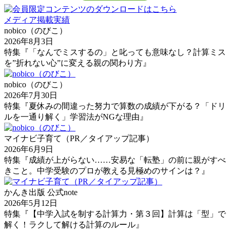
メディア掲載実績
nobico（のびこ）
2026年8月3日
特集『「なんでミスするの」と叱っても意味なし？計算ミス
を”折れない心”に変える親の関わり方』
nobico（のびこ）
2026年7月30日
特集『夏休みの間違った努力で算数の成績が下がる？「ドリ
ルを一通り解く」学習法がNGな理由』
マイナビ子育て（PR／タイアップ記事）
2026年6月9日
特集『成績が上がらない……安易な「転塾」の前に親がすべ
きこと。中学受験のプロが教える見極めのサインは？』
かんき出版 公式note
2026年5月12日
特集『【中学入試を制する計算力・第３回】計算は「型」で
解く！ラクして解ける計算のルール』