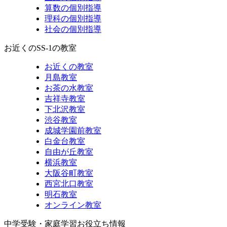
算数の個別指導
理科の個別指導
社会の個別指導
お近くのSS-1の教室
お近くの教室
月島教室
お茶の水教室
吉祥寺教室
下北沢教室
渋谷教室
成城学園前教室
白金台教室
自由が丘教室
横浜教室
大阪谷町教室
西宮北口教室
明石教室
オンライン教室
中学受験・家庭学習お役立ち情報