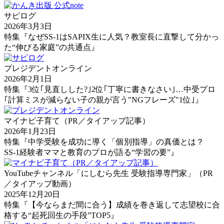
サピログ
2026年3月3日
特集『なぜSS-1はSAPIX生に人気？教室長に直撃して分かっ
た“伸びる家庭”の共通点』
プレジデントオンライン
2026年2月1日
特集『3位｢見直しした?｣2位｢丁寧に書きなさい｣…中受プロ
｢計算ミスが減らない子の親が言う"NGフレーズ"1位｣』
マイナビ子育て（PR／タイアップ記事）
2026年1月23日
特集『中学受験を成功に導く「個別指導」の真価とは？
SS-1経験者ママと教育のプロが語る“学習の要”』
YouTubeチャンネル「にしむら先生 受験指導専門家」（PR
／タイアップ動画）
2025年12月20日
特集『【今ならまだ間に合う】成績を巻き返して志望校に合
格する“起死回生の手段”TOP5』