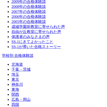
2009年の合格体験談
2008年の合格体験談
2007年の合格体験談
2006年の合格体験談
2005年の合格体験談
成城学園前教室に寄せられた声
自由が丘教室に寄せられた声
保護者のみなさまの声
SS-1にきてよかったこと
SS-1が導いた合格ストーリー
学校別 合格体験談
北海道
千葉・茨城
埼玉
東京
神奈川
東海
関西
広島・岡山
四国