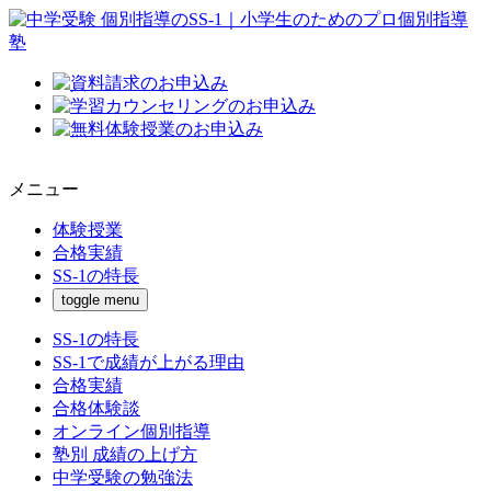
メニュー
体験授業
合格実績
SS-1の特長
toggle menu
SS-1の特長
SS-1で成績が上がる理由
合格実績
合格体験談
オンライン個別指導
塾別 成績の上げ方
中学受験の勉強法