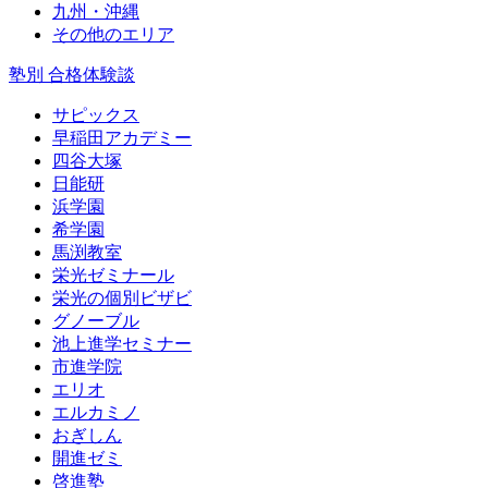
九州・沖縄
その他のエリア
塾別 合格体験談
サピックス
早稲田アカデミー
四谷大塚
日能研
浜学園
希学園
馬渕教室
栄光ゼミナール
栄光の個別ビザビ
グノーブル
池上進学セミナー
市進学院
エリオ
エルカミノ
おぎしん
開進ゼミ
啓進塾