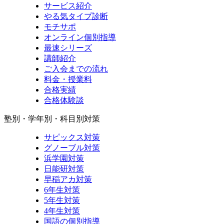
サービス紹介
やる気タイプ診断
モチサポ
オンライン個別指導
最速シリーズ
講師紹介
ご入会までの流れ
料金・授業料
合格実績
合格体験談
塾別・学年別・科目別対策
サピックス対策
グノーブル対策
浜学園対策
日能研対策
早稲アカ対策
6年生対策
5年生対策
4年生対策
国語の個別指導