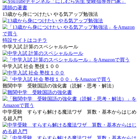
講師の著書
13歳から身につけたい やる気アップ勉強法
特設サイトはコチラ
中学入試 計算のスペシャルルール
中学入試 社会 塾技１００
難関中学 受験国語の強化書（読解・思考・解法）
中学受験 すらすら解ける魔法ワザ 算数・基本からはじめ
る超入門