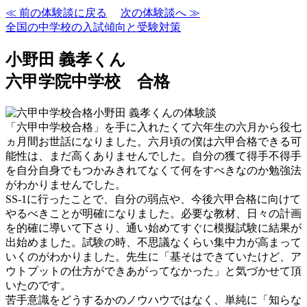
≪ 前の体験談に戻る
次の体験談へ ≫
全国の中学校の入試傾向と受験対策
小野田 義孝くん
六甲学院中学校 合格
「六甲中学校合格」を手に入れたくて六年生の六月から役七
ヵ月間お世話になりました。六月頃の僕は六甲合格できる可
能性は、まだ高くありませんでした。自分の獲て得手不得手
を自分自身でもつかみきれてなくて何をすべきなのか勉強法
がわかりませんでした。
SS-1に行ったことで、自分の弱点や、今後六甲合格に向けて
やるべきことが明確になりました。必要な教材、日々の計画
を的確に導いて下さり、通い始めてすぐに模擬試験に結果が
出始めました。試験の時、不思議なくらい集中力が高まって
いくのがわかりました。先生に「基そはできていたけど、ア
ウトプットの仕方ができあがってなかった」と気づかせて頂
いたのです。
苦手意識をどうするかのノウハウではなく、単純に「知らな