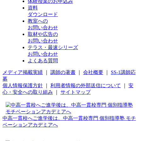
体験授業
のお申込み
資料
ダウンロード
教室への
お問い合わせ
取材や広告の
お問い合わせ
テラス・最速シリーズ
お問い合わせ
よくある質問
メディア掲載実績
｜
講師の著書
｜
会社概要
｜
SS-1講師応
募
個人情報保護方針
｜
利用者情報の外部送信について
｜
安
心・安全への取り組み
｜
サイトマップ
中高一貫校へご進学後は、中高一貫校専門 個別指導塾 モチ
ベーションアカデミアへ