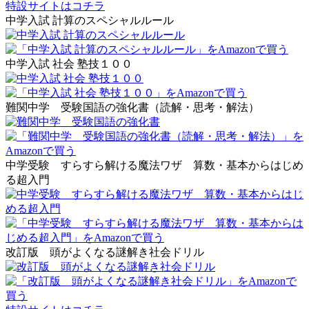
特設サイトはコチラ
中学入試 計算のスペシャルルール
中学入試 社会 塾技１００
難関中学 受験国語の強化書（読解・思考・解法）
中学受験 すらすら解ける魔法ワザ 算数・基本からはじめ
る超入門
改訂版 頭がよくなる謎解き社会ドリル