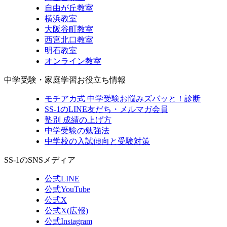
自由が丘教室
横浜教室
大阪谷町教室
西宮北口教室
明石教室
オンライン教室
中学受験・家庭学習お役立ち情報
モチアカ式 中学受験お悩みズバッと！診断
SS-1のLINE友だち・メルマガ会員
塾別 成績の上げ方
中学受験の勉強法
中学校の入試傾向と受験対策
SS-1のSNSメディア
公式LINE
公式YouTube
公式X
公式X(広報)
公式Instagram