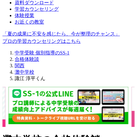
資料ダウンロード
学習カウンセリング
体験授業
お近くの教室
「夏の成果に不安を感じたら、今が整理のチャンス」
プロの学習カウンセリングはこちら
中学受験 個別指導のSS-1
合格体験談
関西
灘中学校
諏江 淳平くん