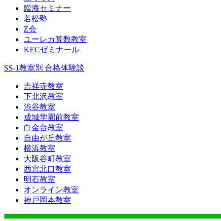
臨海セミナー
若松塾
Z会
ユーレカ算数教室
KECゼミナール
SS-1教室別 合格体験談
吉祥寺教室
下北沢教室
渋谷教室
成城学園前教室
白金台教室
自由が丘教室
横浜教室
大阪谷町教室
西宮北口教室
明石教室
オンライン教室
神戸岡本教室