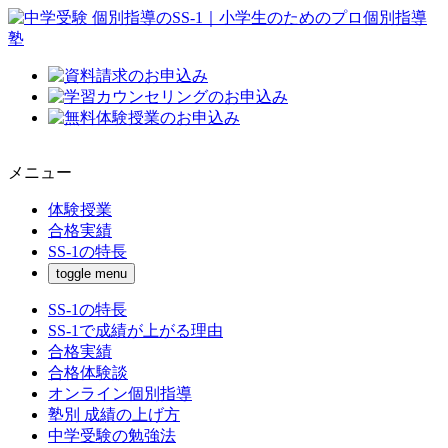
メニュー
体験授業
合格実績
SS-1の特長
toggle menu
SS-1の特長
SS-1で成績が上がる理由
合格実績
合格体験談
オンライン個別指導
塾別 成績の上げ方
中学受験の勉強法