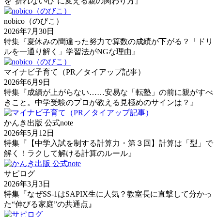
を”折れない心”に変える親の関わり方』
nobico（のびこ）
2026年7月30日
特集『夏休みの間違った努力で算数の成績が下がる？「ドリ
ルを一通り解く」学習法がNGな理由』
マイナビ子育て（PR／タイアップ記事）
2026年6月9日
特集『成績が上がらない……安易な「転塾」の前に親がすべ
きこと。中学受験のプロが教える見極めのサインは？』
かんき出版 公式note
2026年5月12日
特集『【中学入試を制する計算力・第３回】計算は「型」で
解く！ラクして解ける計算のルール』
サピログ
2026年3月3日
特集『なぜSS-1はSAPIX生に人気？教室長に直撃して分かっ
た“伸びる家庭”の共通点』