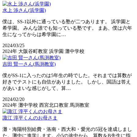
水上 渉さん(浜学園)
僕は、SS-1以外に通っている塾が二つあります。 浜学園と
希学園。 みんな誰でも知っている塾です。 まあ、僕は六年
生になってからは希学園に…
2024/03/25
2024年
大阪谷町教室
浜学園
灘中学校
吉田 賢一さん(馬渕教室)
僕がSS-1に入ったのは5年生の時でした。それまでは算数が
好きでテストにも自信がありました。 しかし、国語は答え
があいまいな感じがして、算…
2024/02/20
2024年
灘中学校
西宮北口教室
馬渕教室
諏江 淳平くんのお母さま
灘・海陽特別給費・洛南・西大和・愛光の5冠を達成しまし
た。灘中に進学します。小5の途中から、算数をB先生に指