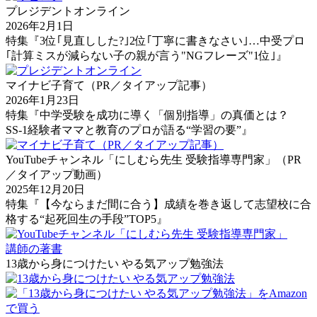
プレジデントオンライン
2026年2月1日
特集『3位｢見直しした?｣2位｢丁寧に書きなさい｣…中受プロ
｢計算ミスが減らない子の親が言う"NGフレーズ"1位｣』
マイナビ子育て（PR／タイアップ記事）
2026年1月23日
特集『中学受験を成功に導く「個別指導」の真価とは？
SS-1経験者ママと教育のプロが語る“学習の要”』
YouTubeチャンネル「にしむら先生 受験指導専門家」（PR
／タイアップ動画）
2025年12月20日
特集『【今ならまだ間に合う】成績を巻き返して志望校に合
格する“起死回生の手段”TOP5』
講師の著書
13歳から身につけたい やる気アップ勉強法