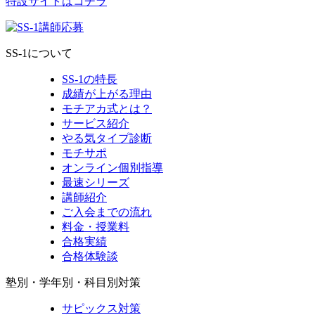
特設サイトはコチラ
SS-1について
SS-1の特長
成績が上がる理由
モチアカ式とは？
サービス紹介
やる気タイプ診断
モチサポ
オンライン個別指導
最速シリーズ
講師紹介
ご入会までの流れ
料金・授業料
合格実績
合格体験談
塾別・学年別・科目別対策
サピックス対策