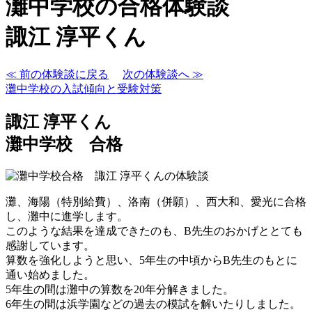
灘中学校の合格体験談
諏江 淳平くん
≪ 前の体験談に戻る
次の体験談へ ≫
灘中学校の入試傾向と受験対策
諏江 淳平くん
灘中学校 合格
灘、海陽（特別給費）、洛南（併願）、西大和、愛光に合格
し、灘中に進学します。
このような結果を達成できたのも、B先生のおかげととても
感謝しています。
算数を強化しようと思い、5年生の中頃からB先生のもとに
通い始めました。
5年生の間は灘中の算数を20年分解きました。
6年生の間は浜学園などの過去の模試を解いたりしました。