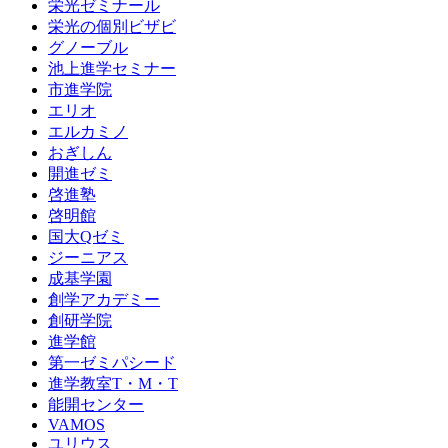
栄光ゼミナール
栄光の個別ビザビ
グノーブル
池上進学セミナー
市進学院
エリオ
エルカミノ
おぎしん
開進ゼミ
啓進塾
啓明館
国大Qゼミ
ジーニアス
成基学園
創学アカデミー
創研学院
進学館
第一ゼミパシード
進学教室T・М・T
能開センター
VAMOS
ユリウス