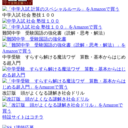
中学入試 社会 塾技１００
難関中学 受験国語の強化書（読解・思考・解法）
中学受験 すらすら解ける魔法ワザ 算数・基本からはじめ
る超入門
改訂版 頭がよくなる謎解き社会ドリル
特設サイトはコチラ