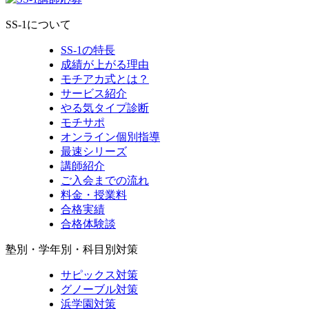
SS-1について
SS-1の特長
成績が上がる理由
モチアカ式とは？
サービス紹介
やる気タイプ診断
モチサポ
オンライン個別指導
最速シリーズ
講師紹介
ご入会までの流れ
料金・授業料
合格実績
合格体験談
塾別・学年別・科目別対策
サピックス対策
グノーブル対策
浜学園対策