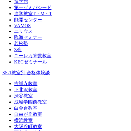
進学館
第一ゼミパシード
進学教室T・М・T
能開センター
VAMOS
ユリウス
臨海セミナー
若松塾
Z会
ユーレカ算数教室
KECゼミナール
SS-1教室別 合格体験談
吉祥寺教室
下北沢教室
渋谷教室
成城学園前教室
白金台教室
自由が丘教室
横浜教室
大阪谷町教室