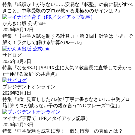
特集『成績が上がらない……安易な「転塾」の前に親がすべ
きこと。中学受験のプロが教える見極めのサインは？』
かんき出版 公式note
2026年5月12日
特集『【中学入試を制する計算力・第３回】計算は「型」で
解く！ラクして解ける計算のルール』
サピログ
2026年3月3日
特集『なぜSS-1はSAPIX生に人気？教室長に直撃して分かっ
た“伸びる家庭”の共通点』
プレジデントオンライン
2026年2月1日
特集『3位｢見直しした?｣2位｢丁寧に書きなさい｣…中受プロ
｢計算ミスが減らない子の親が言う"NGフレーズ"1位｣』
マイナビ子育て（PR／タイアップ記事）
2026年1月23日
特集『中学受験を成功に導く「個別指導」の真価とは？