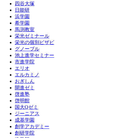
四谷大塚
日能研
浜学園
希学園
馬渕教室
栄光ゼミナール
栄光の個別ビザビ
グノーブル
池上進学セミナー
市進学院
エリオ
エルカミノ
おぎしん
開進ゼミ
啓進塾
啓明館
国大Qゼミ
ジーニアス
成基学園
創学アカデミー
創研学院