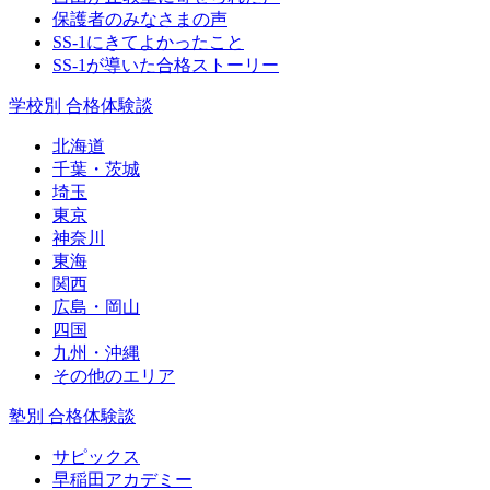
保護者のみなさまの声
SS-1にきてよかったこと
SS-1が導いた合格ストーリー
学校別 合格体験談
北海道
千葉・茨城
埼玉
東京
神奈川
東海
関西
広島・岡山
四国
九州・沖縄
その他のエリア
塾別 合格体験談
サピックス
早稲田アカデミー