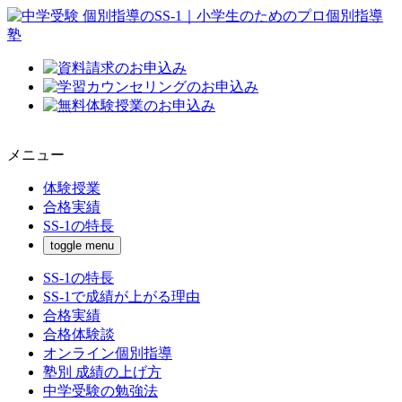
メニュー
体験授業
合格実績
SS-1の特長
toggle menu
SS-1の特長
SS-1で成績が上がる理由
合格実績
合格体験談
オンライン個別指導
塾別 成績の上げ方
中学受験の勉強法