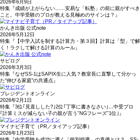
2026年6月9日
特集『成績が上がらない……安易な「転塾」の前に親がすべき
こと。中学受験のプロが教える見極めのサインは？』
かんき出版 公式note
2026年5月12日
特集『【中学入試を制する計算力・第３回】計算は「型」で解
く！ラクして解ける計算のルール』
サピログ
2026年3月3日
特集『なぜSS-1はSAPIX生に人気？教室長に直撃して分かっ
た“伸びる家庭”の共通点』
プレジデントオンライン
2026年2月1日
特集『3位｢見直しした?｣2位｢丁寧に書きなさい｣…中受プロ
｢計算ミスが減らない子の親が言う"NGフレーズ"1位｣』
マイナビ子育て（PR／タイアップ記事）
2026年1月23日
特集『中学受験を成功に導く「個別指導」の真価とは？ SS-