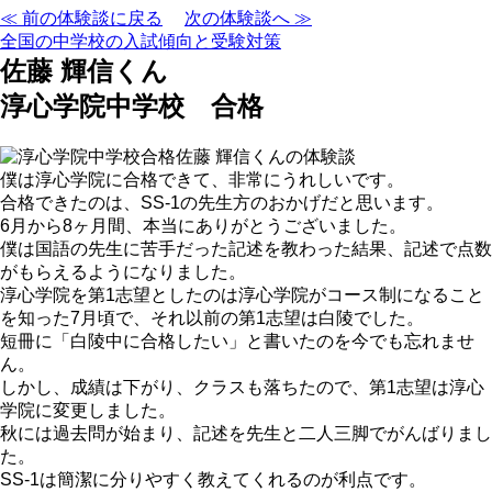
≪ 前の体験談に戻る
次の体験談へ ≫
全国の中学校の入試傾向と受験対策
佐藤 輝信くん
淳心学院中学校 合格
僕は淳心学院に合格できて、非常にうれしいです。
合格できたのは、SS-1の先生方のおかげだと思います。
6月から8ヶ月間、本当にありがとうございました。
僕は国語の先生に苦手だった記述を教わった結果、記述で点数
がもらえるようになりました。
淳心学院を第1志望としたのは淳心学院がコース制になること
を知った7月頃で、それ以前の第1志望は白陵でした。
短冊に「白陵中に合格したい」と書いたのを今でも忘れませ
ん。
しかし、成績は下がり、クラスも落ちたので、第1志望は淳心
学院に変更しました。
秋には過去問が始まり、記述を先生と二人三脚でがんばりまし
た。
SS-1は簡潔に分りやすく教えてくれるのが利点です。