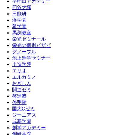
早稲田アカデミー
四谷大塚
日能研
浜学園
希学園
馬渕教室
栄光ゼミナール
栄光の個別ビザビ
グノーブル
池上進学セミナー
市進学院
エリオ
エルカミノ
おぎしん
開進ゼミ
啓進塾
啓明館
国大Qゼミ
ジーニアス
成基学園
創学アカデミー
創研学院