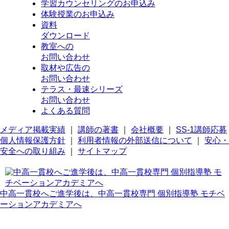
学習カウンセリング
のお申込み
体験授業
のお申込み
資料
ダウンロード
教室への
お問い合わせ
取材や広告の
お問い合わせ
テラス・最速シリーズ
お問い合わせ
よくある質問
メディア掲載実績
｜
講師の著書
｜
会社概要
｜
SS-1講師応募
個人情報保護方針
｜
利用者情報の外部送信について
｜
安心・
安全への取り組み
｜
サイトマップ
中高一貫校へご進学後は、中高一貫校専門 個別指導塾 モチベ
ーションアカデミアへ