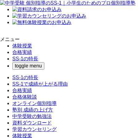
メニュー
体験授業
合格実績
SS-1の特長
toggle menu
SS-1の特長
SS-1で成績が上がる理由
合格実績
合格体験談
オンライン個別指導
塾別 成績の上げ方
中学受験の勉強法
資料ダウンロード
学習カウンセリング
体験授業