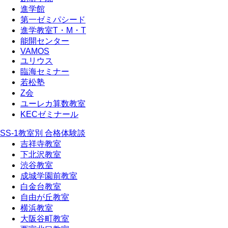
進学館
第一ゼミパシード
進学教室T・М・T
能開センター
VAMOS
ユリウス
臨海セミナー
若松塾
Z会
ユーレカ算数教室
KECゼミナール
SS-1教室別 合格体験談
吉祥寺教室
下北沢教室
渋谷教室
成城学園前教室
白金台教室
自由が丘教室
横浜教室
大阪谷町教室