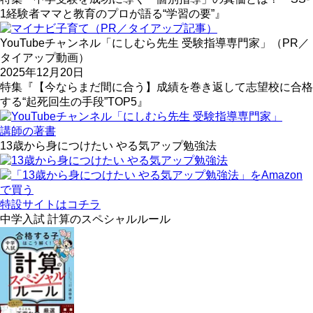
1経験者ママと教育のプロが語る“学習の要”』
YouTubeチャンネル「にしむら先生 受験指導専門家」（PR／
タイアップ動画）
2025年12月20日
特集『【今ならまだ間に合う】成績を巻き返して志望校に合格
する“起死回生の手段”TOP5』
講師の著書
13歳から身につけたい やる気アップ勉強法
特設サイトはコチラ
中学入試 計算のスペシャルルール