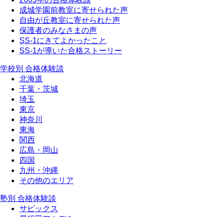
成城学園前教室に寄せられた声
自由が丘教室に寄せられた声
保護者のみなさまの声
SS-1にきてよかったこと
SS-1が導いた合格ストーリー
学校別 合格体験談
北海道
千葉・茨城
埼玉
東京
神奈川
東海
関西
広島・岡山
四国
九州・沖縄
その他のエリア
塾別 合格体験談
サピックス