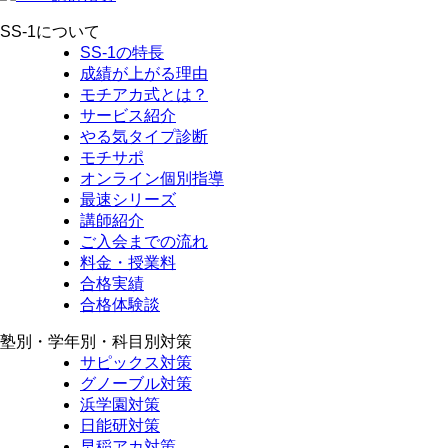
SS-1について
SS-1の特長
成績が上がる理由
モチアカ式とは？
サービス紹介
やる気タイプ診断
モチサポ
オンライン個別指導
最速シリーズ
講師紹介
ご入会までの流れ
料金・授業料
合格実績
合格体験談
塾別・学年別・科目別対策
サピックス対策
グノーブル対策
浜学園対策
日能研対策
早稲アカ対策