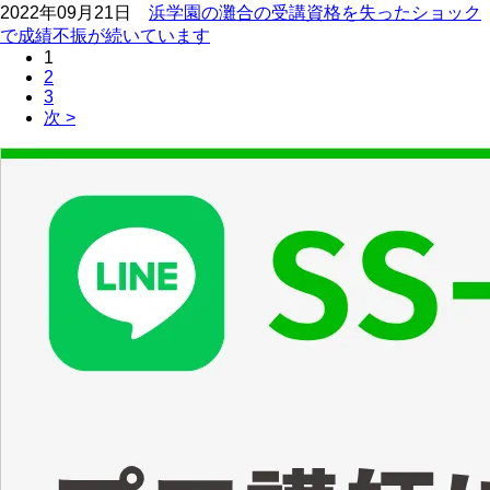
2022年09月21日
浜学園の灘合の受講資格を失ったショック
で成績不振が続いています
1
2
3
次 >