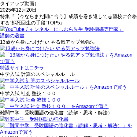
タイアップ動画）
2025年12月20日
特集『【今ならまだ間に合う】成績を巻き返して志望校に合格
する“起死回生の手段”TOP5』
講師の著書
13歳から身につけたい やる気アップ勉強法
特設サイトはコチラ
中学入試 計算のスペシャルルール
中学入試 社会 塾技１００
難関中学 受験国語の強化書（読解・思考・解法）