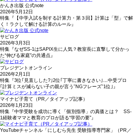
かんき出版 公式note
2026年5月12日
特集『【中学入試を制する計算力・第３回】計算は「型」で解
く！ラクして解ける計算のルール』
サピログ
2026年3月3日
特集『なぜSS-1はSAPIX生に人気？教室長に直撃して分かっ
た“伸びる家庭”の共通点』
プレジデントオンライン
2026年2月1日
特集『3位｢見直しした?｣2位｢丁寧に書きなさい｣…中受プロ
｢計算ミスが減らない子の親が言う"NGフレーズ"1位｣』
マイナビ子育て（PR／タイアップ記事）
2026年1月23日
特集『中学受験を成功に導く「個別指導」の真価とは？ SS-
1経験者ママと教育のプロが語る“学習の要”』
YouTubeチャンネル「にしむら先生 受験指導専門家」（PR／