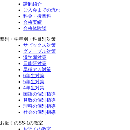
講師紹介
ご入会までの流れ
料金・授業料
合格実績
合格体験談
塾別・学年別・科目別対策
サピックス対策
グノーブル対策
浜学園対策
日能研対策
早稲アカ対策
6年生対策
5年生対策
4年生対策
国語の個別指導
算数の個別指導
理科の個別指導
社会の個別指導
お近くのSS-1の教室
お近くの教室