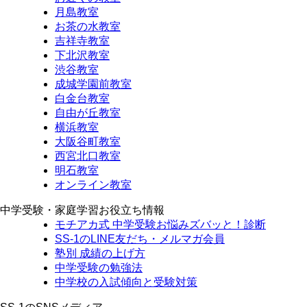
月島教室
お茶の水教室
吉祥寺教室
下北沢教室
渋谷教室
成城学園前教室
白金台教室
自由が丘教室
横浜教室
大阪谷町教室
西宮北口教室
明石教室
オンライン教室
中学受験・家庭学習お役立ち情報
モチアカ式 中学受験お悩みズバッと！診断
SS-1のLINE友だち・メルマガ会員
塾別 成績の上げ方
中学受験の勉強法
中学校の入試傾向と受験対策