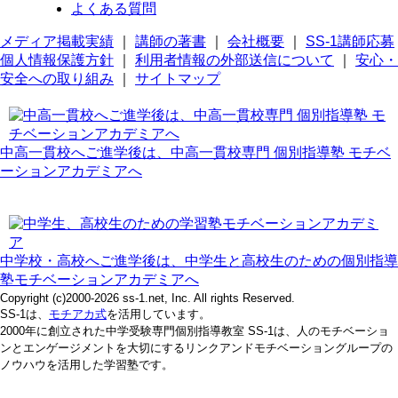
よくある質問
メディア掲載実績
｜
講師の著書
｜
会社概要
｜
SS-1講師応募
個人情報保護方針
｜
利用者情報の外部送信について
｜
安心・
安全への取り組み
｜
サイトマップ
中高一貫校へご進学後は、中高一貫校専門 個別指導塾 モチベ
ーションアカデミアへ
中学校・高校へご進学後は、中学生と高校生のための個別指導
塾モチベーションアカデミアへ
Copyright (c)2000-2026 ss-1.net, Inc. All rights Reserved.
SS-1は、
モチアカ式
を活用しています。
2000年に創立された中学受験専門個別指導教室 SS-1は、人のモチベーショ
ンとエンゲージメントを大切にするリンクアンドモチベーショングループの
ノウハウを活用した学習塾です。