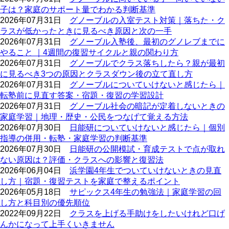
子は？家庭のサポート量でわかる判断基準
2026年07月31日
グノーブルの入室テスト対策｜落ちた・ク
ラスが低かったときに見るべき原因と次の一手
2026年07月31日
グノーブル入塾後、最初のグノレブまでに
やること ｜4週間の復習サイクルと親の関わり方
2026年07月31日
グノーブルでクラス落ちしたら？親が最初
に見るべき3つの原因とクラスダウン後の立て直し方
2026年07月31日
グノーブルについていけないと感じたら｜
転塾前に見直す答案・宿題・復習の学習設計
2026年07月31日
グノーブル社会の暗記が定着しないときの
家庭学習｜地理・歴史・公民をつなげて覚える方法
2026年07月30日
日能研についていけないと感じたら｜個別
指導の併用・転塾・家庭学習の判断基準
2026年07月30日
日能研の公開模試・育成テストで点が取れ
ない原因は？評価・クラスへの影響と復習法
2026年06月04日
浜学園4年生でついていけないときの見直
し方｜宿題・復習テストを家庭で整えるポイント
2026年05月18日
サピックス4年生の勉強法｜家庭学習の回
し方と科目別の優先順位
2022年09月22日
クラスを上げる手助けをしたいけれど口げ
んかになって上手くいきません