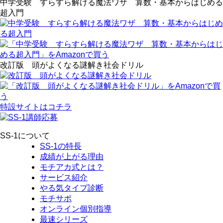
中学受験 すらすら解ける魔法ワザ 算数・基本からはじめる
超入門
改訂版 頭がよくなる謎解き社会ドリル
特設サイトはコチラ
SS-1について
SS-1の特長
成績が上がる理由
モチアカ式とは？
サービス紹介
やる気タイプ診断
モチサポ
オンライン個別指導
最速シリーズ