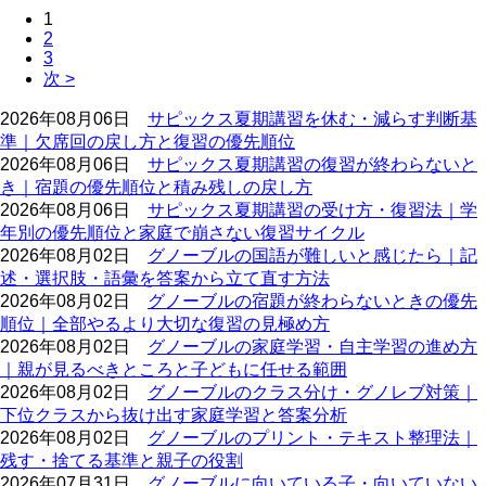
1
2
3
次 >
2026年08月06日
サピックス夏期講習を休む・減らす判断基
準｜欠席回の戻し方と復習の優先順位
2026年08月06日
サピックス夏期講習の復習が終わらないと
き｜宿題の優先順位と積み残しの戻し方
2026年08月06日
サピックス夏期講習の受け方・復習法｜学
年別の優先順位と家庭で崩さない復習サイクル
2026年08月02日
グノーブルの国語が難しいと感じたら｜記
述・選択肢・語彙を答案から立て直す方法
2026年08月02日
グノーブルの宿題が終わらないときの優先
順位｜全部やるより大切な復習の見極め方
2026年08月02日
グノーブルの家庭学習・自主学習の進め方
｜親が見るべきところと子どもに任せる範囲
2026年08月02日
グノーブルのクラス分け・グノレブ対策｜
下位クラスから抜け出す家庭学習と答案分析
2026年08月02日
グノーブルのプリント・テキスト整理法｜
残す・捨てる基準と親子の役割
2026年07月31日
グノーブルに向いている子・向いていない