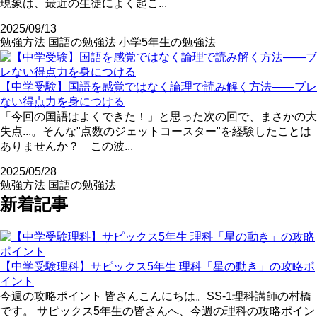
現象は、最近の生徒によく起こ...
2025/09/13
勉強方法
国語の勉強法
小学5年生の勉強法
【中学受験】国語を感覚ではなく論理で読み解く方法――ブレ
ない得点力を身につける
「今回の国語はよくできた！」と思った次の回で、まさかの大
失点...。そんな"点数のジェットコースター"を経験したことは
ありませんか？ この波...
2025/05/28
勉強方法
国語の勉強法
新着記事
【中学受験理科】サピックス5年生 理科「星の動き」の攻略ポ
イント
今週の攻略ポイント 皆さんこんにちは。SS-1理科講師の村橋
です。 サピックス5年生の皆さんへ、今週の理科の攻略ポイン