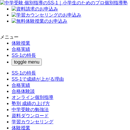
メニュー
体験授業
合格実績
SS-1の特長
toggle menu
SS-1の特長
SS-1で成績が上がる理由
合格実績
合格体験談
オンライン個別指導
塾別 成績の上げ方
中学受験の勉強法
資料ダウンロード
学習カウンセリング
体験授業