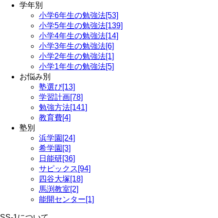
学年別
小学6年生の勉強法[53]
小学5年生の勉強法[139]
小学4年生の勉強法[14]
小学3年生の勉強法[6]
小学2年生の勉強法[1]
小学1年生の勉強法[5]
お悩み別
塾選び[13]
学習計画[78]
勉強方法[141]
教育費[4]
塾別
浜学園[24]
希学園[3]
日能研[36]
サピックス[94]
四谷大塚[18]
馬渕教室[2]
能開センター[1]
SS-1について