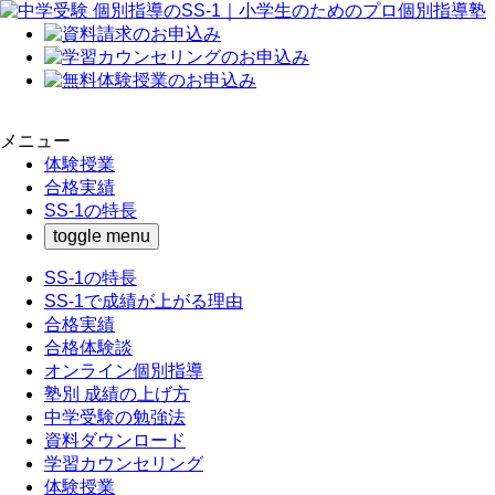
メニュー
体験授業
合格実績
SS-1の特長
toggle menu
SS-1の特長
SS-1で成績が上がる理由
合格実績
合格体験談
オンライン個別指導
塾別 成績の上げ方
中学受験の勉強法
資料ダウンロード
学習カウンセリング
体験授業