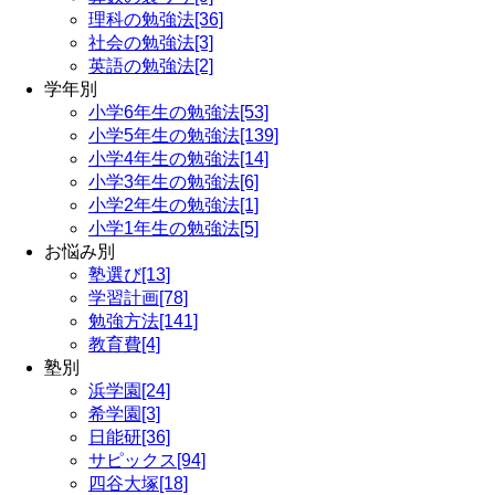
理科の勉強法[36]
社会の勉強法[3]
英語の勉強法[2]
学年別
小学6年生の勉強法[53]
小学5年生の勉強法[139]
小学4年生の勉強法[14]
小学3年生の勉強法[6]
小学2年生の勉強法[1]
小学1年生の勉強法[5]
お悩み別
塾選び[13]
学習計画[78]
勉強方法[141]
教育費[4]
塾別
浜学園[24]
希学園[3]
日能研[36]
サピックス[94]
四谷大塚[18]