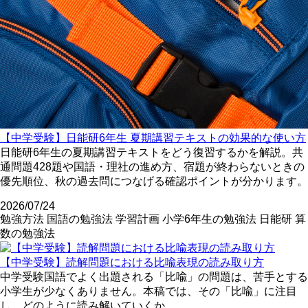
【中学受験】日能研6年生 夏期講習テキストの効果的な使い方
日能研6年生の夏期講習テキストをどう復習するかを解説。共
通問題428題や国語・理社の進め方、宿題が終わらないときの
優先順位、秋の過去問につなげる確認ポイントが分かります。
2026/07/24
勉強方法
国語の勉強法
学習計画
小学6年生の勉強法
日能研
算
数の勉強法
【中学受験】読解問題における比喩表現の読み取り方
中学受験国語でよく出題される「比喩」の問題は、苦手とする
小学生が少なくありません。本稿では、その「比喩」に注目
し、どのように読み解いていくか...