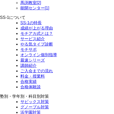
馬渕教室[2]
能開センター[1]
SS-1について
SS-1の特長
成績が上がる理由
モチアカ式とは？
サービス紹介
やる気タイプ診断
モチサポ
オンライン個別指導
最速シリーズ
講師紹介
ご入会までの流れ
料金・授業料
合格実績
合格体験談
塾別・学年別・科目別対策
サピックス対策
グノーブル対策
浜学園対策