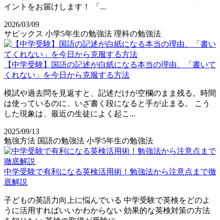
イントをお届けします！ 「...
2026/03/09
サピックス
小学5年生の勉強法
理科の勉強法
【中学受験】国語の記述が白紙になる本当の理由、「書いて
くれない」を今日から克服する方法
模試や過去問を見返すと、記述だけが空欄のまま残る。時間
は使っているのに、いざ書く段になると手が止まる。 こう
した現象は、最近の生徒によく起こ...
2025/09/13
勉強方法
国語の勉強法
小学5年生の勉強法
中学受験で有利になる英検活用術！勉強法から注意点まで徹
底解説
子どもの英語力向上に悩んでいる 中学受験で英検をどのよ
うに活用すればいいかわからない 効果的な英検対策の方法