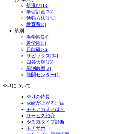
塾選び[13]
学習計画[78]
勉強方法[141]
教育費[4]
塾別
浜学園[24]
希学園[3]
日能研[36]
サピックス[94]
四谷大塚[18]
馬渕教室[2]
能開センター[1]
SS-1について
SS-1の特長
成績が上がる理由
モチアカ式とは？
サービス紹介
やる気タイプ診断
モチサポ