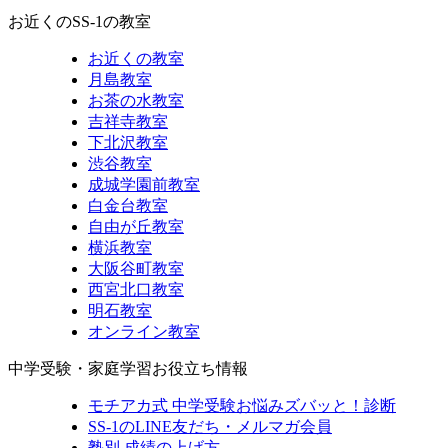
お近くのSS-1の教室
お近くの教室
月島教室
お茶の水教室
吉祥寺教室
下北沢教室
渋谷教室
成城学園前教室
白金台教室
自由が丘教室
横浜教室
大阪谷町教室
西宮北口教室
明石教室
オンライン教室
中学受験・家庭学習お役立ち情報
モチアカ式 中学受験お悩みズバッと！診断
SS-1のLINE友だち・メルマガ会員
塾別 成績の上げ方