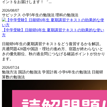
イントをお届けします！ 「...
2026/08/07
サピックス
小学5年生の勉強法
理科の勉強法
【中学受験】日能研6年生 夏期講習テキストの効果的な使い
方
日能研6年生の夏期講習テキストをどう復習するかを解説。
共通問題428題や国語・理社の進め方、宿題が終わらないと
きの優先順位、秋の過去問につなげる確認ポイントが分かり
ます。
2026/07/24
勉強方法
国語の勉強法
学習計画
小学6年生の勉強法
日能研
算数の勉強法