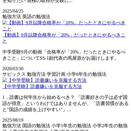
を知りたい 英検の取得が受験に...
2025/04/25
勉強方法
英語の勉強法
【動画】9月以降合格率が「20%」だったときにやるべきこ
と
中学受験9月の動画「合格率が「20%」だったときにやるべ
きこと」についてSS-1副代表の馬屋原がお届けします。
2026/03/30
サピックス
勉強方法
学習計画
小学6年生の勉強法
【中学受験】読書嫌いを克服する方法
1．読書は何年生から始めるべき？ 「読書好きの子は必ず国
語が得意」というわけではありませんが、「読書習慣がある
と"国語の成績を上げやすい"」...
2025/08/19
勉強方法
国語の勉強法
小学1年生の勉強法
小学2年生の勉強