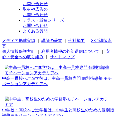
お問い合わせ
取材や広告の
お問い合わせ
テラス・最速シリーズ
お問い合わせ
よくある質問
メディア掲載実績
｜
講師の著書
｜
会社概要
｜
SS-1講師応
募
個人情報保護方針
｜
利用者情報の外部送信について
｜
安
心・安全への取り組み
｜
サイトマップ
中高一貫校へご進学後は、中高一貫校専門 個別指導塾 モチ
ベーションアカデミアへ
中学校・高校へご進学後は、中学生と高校生のための個別指
導塾モチベーションアカデミアへ