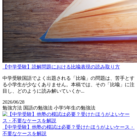
【中学受験】読解問題における比喩表現の読み取り方
中学受験国語でよく出題される「比喩」の問題は、苦手とす
る小学生が少なくありません。本稿では、その「比喩」に注
目し、どのように読み解いていくか...
2026/06/28
勉強方法
国語の勉強法
小学5年生の勉強法
【中学受験】他塾の模試は必要？受けたほうがよいケース・
不要なケースを解説