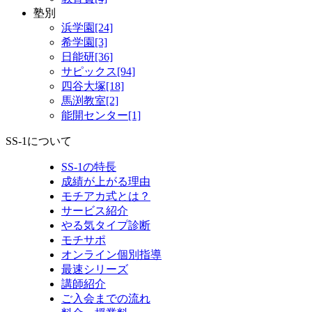
塾別
浜学園[24]
希学園[3]
日能研[36]
サピックス[94]
四谷大塚[18]
馬渕教室[2]
能開センター[1]
SS-1について
SS-1の特長
成績が上がる理由
モチアカ式とは？
サービス紹介
やる気タイプ診断
モチサポ
オンライン個別指導
最速シリーズ
講師紹介
ご入会までの流れ