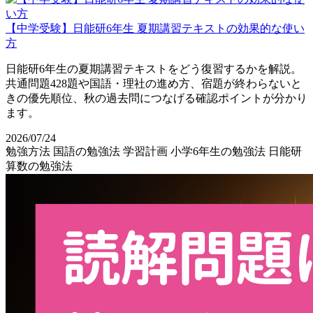
【中学受験】日能研6年生 夏期講習テキストの効果的な使い
方
日能研6年生の夏期講習テキストをどう復習するかを解説。
共通問題428題や国語・理社の進め方、宿題が終わらないと
きの優先順位、秋の過去問につなげる確認ポイントが分かり
ます。
2026/07/24
勉強方法
国語の勉強法
学習計画
小学6年生の勉強法
日能研
算数の勉強法