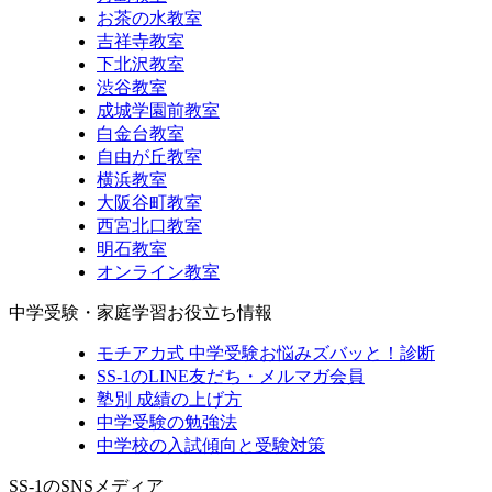
お茶の水教室
吉祥寺教室
下北沢教室
渋谷教室
成城学園前教室
白金台教室
自由が丘教室
横浜教室
大阪谷町教室
西宮北口教室
明石教室
オンライン教室
中学受験・家庭学習お役立ち情報
モチアカ式 中学受験お悩みズバッと！診断
SS-1のLINE友だち・メルマガ会員
塾別 成績の上げ方
中学受験の勉強法
中学校の入試傾向と受験対策
SS-1のSNSメディア