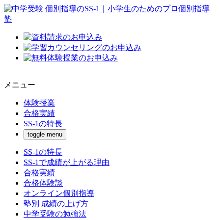
メニュー
体験授業
合格実績
SS-1の特長
toggle menu
SS-1の特長
SS-1で成績が上がる理由
合格実績
合格体験談
オンライン個別指導
塾別 成績の上げ方
中学受験の勉強法