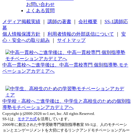
お問い合わせ
よくある質問
メディア掲載実績
｜
講師の著書
｜
会社概要
｜
SS-1講師応
募
個人情報保護方針
｜
利用者情報の外部送信について
｜
安
心・安全への取り組み
｜
サイトマップ
中高一貫校へご進学後は、中高一貫校専門 個別指導塾 モチ
ベーションアカデミアへ
中学校・高校へご進学後は、中学生と高校生のための個別指
導塾モチベーションアカデミアへ
Copyright (c)2000-2026 ss-1.net, Inc. All rights Reserved.
SS-1は、
モチアカ式
を活用しています。
2000年に創立された中学受験専門個別指導教室 SS-1は、人のモチベーシ
ョンとエンゲージメントを大切にするリンクアンドモチベーショングルー