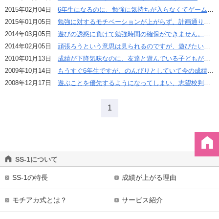
2015年02月04日
6年生になるのに、勉強に気持ちが入らなくてゲームの時間が減らせません。
2015年01月05日
勉強に対するモチベーションが上がらず、計画通りの学習ができません。
2014年03月05日
遊びの誘惑に負けて勉強時間の確保ができません。少しずつでも計画を立て、自主的に勉強してほしいです。
2014年02月05日
頑張ろうという意思は見られるのですが、遊びたいという欲求にまけてしまい勉強が長続きしません。
2010年01月13日
成績が下降気味なのに、友達と遊んでいる子どもが心配です。
2009年10月14日
もうすぐ6年生ですが、のんびりとしていて今の成績では受験できるところまで行くと思えません。
2008年12月17日
遊ぶことを優先するようになってしまい、志望校判定テストの判定がDに下がりました。
1
SS-1について
SS-1の特長
成績が上がる理由
モチアカ式とは？
サービス紹介