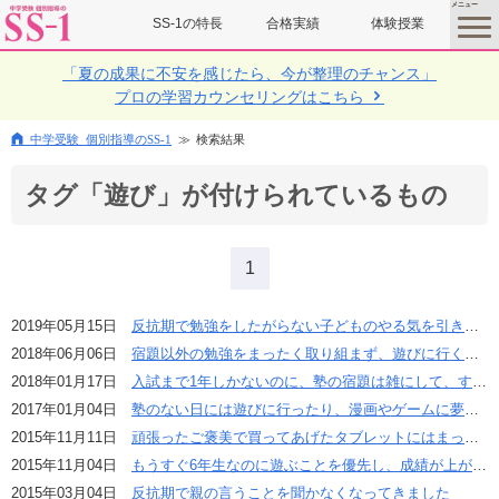
SS-1の特長
合格実績
体験授業
toggle
menu
「夏の成果に不安を感じたら、今が整理のチャンス」
プロの学習カウンセリングはこちら
中学受験 個別指導のSS-1
検索結果
タグ「遊び」が付けられているもの
1
2019年05月15日
反抗期で勉強をしたがらない子どものやる気を引き出す方法はないでしょうか？
2018年06月06日
宿題以外の勉強をまったく取り組まず、遊びに行くことが多く困っています。
2018年01月17日
入試まで1年しかないのに、塾の宿題は雑にして、すぐに遊びに行ってしまいます。
2017年01月04日
塾のない日には遊びに行ったり、漫画やゲームに夢中です。
2015年11月11日
頑張ったご褒美で買ってあげたタブレットにはまってしまい、寝る時間が遅くなってしまいました。
2015年11月04日
もうすぐ6年生なのに遊ぶことを優先し、成績が上がりません。
2015年03月04日
反抗期で親の言うことを聞かなくなってきました