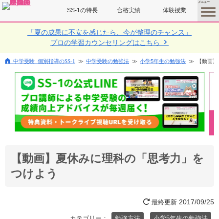
SS-1の特長
合格実績
体験授業
toggle
menu
「夏の成果に不安を感じたら、今が整理のチャンス」
プロの学習カウンセリングはこちら
中学受験 個別指導のSS-1
中学受験の勉強法
小学5年生の勉強法
【動画】
【動画】夏休みに理科の「思考力」を
つけよう
2017/09/25
最終更新
カテゴリー：
勉強方法
小学5年生の勉強法