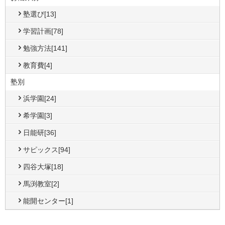
塾選び[13]
学習計画[78]
勉強方法[141]
教育費[4]
塾別
浜学園[24]
希学園[3]
日能研[36]
サピックス[94]
四谷大塚[18]
馬渕教室[2]
能開センター[1]