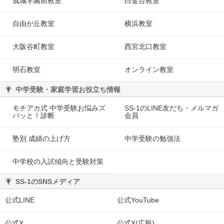
成城学園前教室
白金台教室
自由が丘教室
横浜教室
大阪谷町教室
西宮北口教室
明石教室
オンライン教室
中学受験・家庭学習お役立ち情報
モチアカ式 中学受験お悩みズ
SS-1のLINE友だち・メルマガ
バッと！診断
会員
塾別 成績の上げ方
中学受験の勉強法
中学校の入試傾向と受験対策
SS-1のSNSメディア
公式LINE
公式YouTube
公式X
公式X(広報)