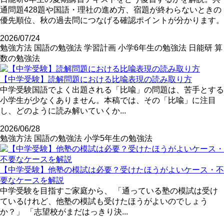
通問題428題や国語・理社の進め方、宿題が終わらないときの
優先順位、秋の過去問につなげる確認ポイントが分かります。
2026/07/24
勉強方法
国語の勉強法
学習計画
小学6年生の勉強法
日能研
算
数の勉強法
【中学受験】読解問題における比喩表現の読み取り方
中学受験国語でよく出題される「比喩」の問題は、苦手とする
小学生が少なくありません。本稿では、その「比喩」に注目
し、どのように読み解いていくか...
2026/06/28
勉強方法
国語の勉強法
小学5年生の勉強法
【中学受験】他塾の模試は必要？受けたほうがよいケース・不
要なケースを解説
中学受験を目指すご家庭から、 「通っている塾の模試は受け
ているけれど、他塾の模試も受けたほうがよいのでしょう
か？」 「志望校がまだはっきり決...