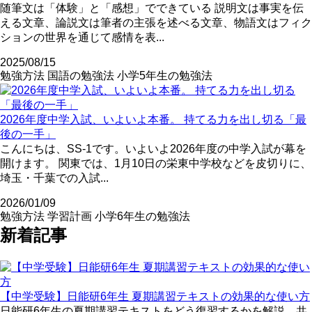
随筆文は「体験」と「感想」でできている 説明文は事実を伝
える文章、論説文は筆者の主張を述べる文章、物語文はフィク
ションの世界を通じて感情を表...
2025/08/15
勉強方法
国語の勉強法
小学5年生の勉強法
2026年度中学入試、いよいよ本番。 持てる力を出し切る「最
後の一手」
こんにちは、SS-1です。いよいよ2026年度の中学入試が幕を
開けます。 関東では、1月10日の栄東中学校などを皮切りに、
埼玉・千葉での入試...
2026/01/09
勉強方法
学習計画
小学6年生の勉強法
新着記事
【中学受験】日能研6年生 夏期講習テキストの効果的な使い方
日能研6年生の夏期講習テキストをどう復習するかを解説。共