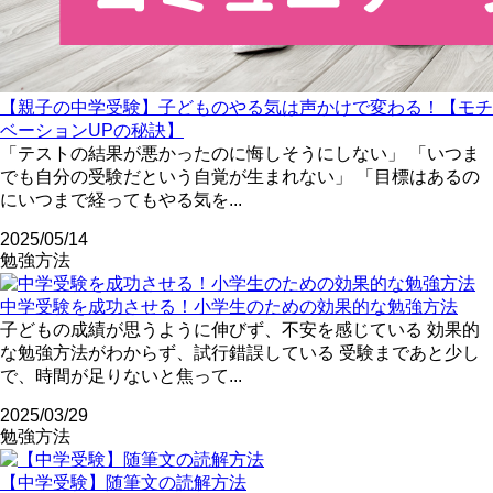
【親子の中学受験】子どものやる気は声かけで変わる！【モチ
ベーションUPの秘訣】
「テストの結果が悪かったのに悔しそうにしない」 「いつま
でも自分の受験だという自覚が生まれない」 「目標はあるの
にいつまで経ってもやる気を...
2025/05/14
勉強方法
中学受験を成功させる！小学生のための効果的な勉強方法
子どもの成績が思うように伸びず、不安を感じている 効果的
な勉強方法がわからず、試行錯誤している 受験まであと少し
で、時間が足りないと焦って...
2025/03/29
勉強方法
【中学受験】随筆文の読解方法