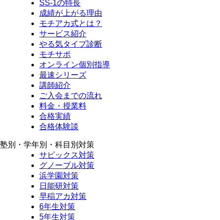
SS-1の特長
成績が上がる理由
モチアカ式とは？
サービス紹介
やる気タイプ診断
モチサポ
オンライン個別指導
最速シリーズ
講師紹介
ご入会までの流れ
料金・授業料
合格実績
合格体験談
塾別・学年別・科目別対策
サピックス対策
グノーブル対策
浜学園対策
日能研対策
早稲アカ対策
6年生対策
5年生対策