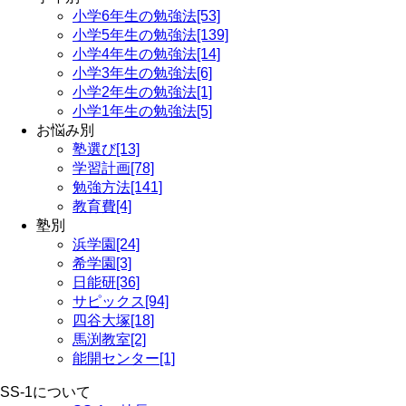
小学6年生の勉強法[53]
小学5年生の勉強法[139]
小学4年生の勉強法[14]
小学3年生の勉強法[6]
小学2年生の勉強法[1]
小学1年生の勉強法[5]
お悩み別
塾選び[13]
学習計画[78]
勉強方法[141]
教育費[4]
塾別
浜学園[24]
希学園[3]
日能研[36]
サピックス[94]
四谷大塚[18]
馬渕教室[2]
能開センター[1]
SS-1について