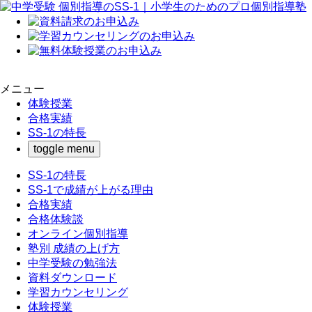
メニュー
体験授業
合格実績
SS-1の特長
toggle menu
SS-1の特長
SS-1で成績が上がる理由
合格実績
合格体験談
オンライン個別指導
塾別 成績の上げ方
中学受験の勉強法
資料ダウンロード
学習カウンセリング
体験授業