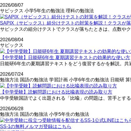
2026/08/07
サピックス
小学5年生の勉強法
理科の勉強法
SAPIX（サピックス）組分けテストの対策を解説！クラスが
サピックスの組分けテストでクラスが落ちたときは、点数やク
2026/08/04
サピックス
【中学受験】日能研6年生 夏期講習テキストの効果的な使い方
日能研6年生の夏期講習テキストをどう復習するかを解説。共
2026/07/24
勉強方法
国語の勉強法
学習計画
小学6年生の勉強法
日能研
算
【中学受験】読解問題における比喩表現の読み取り方
中学受験国語でよく出題される「比喩」の問題は、苦手とする
2026/06/28
勉強方法
国語の勉強法
小学5年生の勉強法
SS-1の無料メルマガ登録はこちら