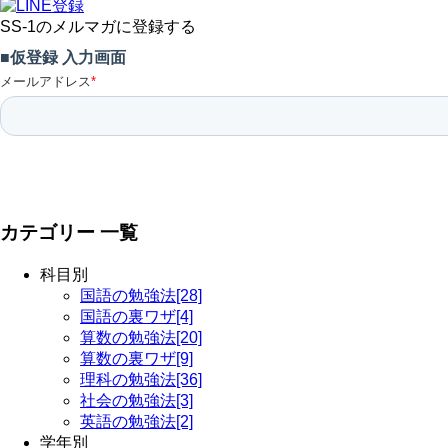
SS-1のメルマガに登録する
カテゴリー 一覧
科目別
国語の勉強法[28]
国語の裏ワザ[4]
算数の勉強法[20]
算数の裏ワザ[9]
理科の勉強法[36]
社会の勉強法[3]
英語の勉強法[2]
学年別