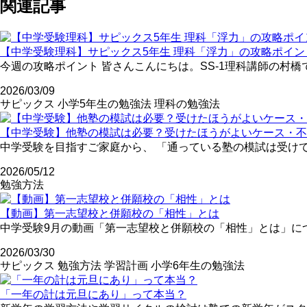
関連記事
【中学受験理科】サピックス5年生 理科「浮力」の攻略ポイント
今週の攻略ポイント 皆さんこんにちは。SS-1理科講師の村橋
2026/03/09
サピックス
小学5年生の勉強法
理科の勉強法
【中学受験】他塾の模試は必要？受けたほうがよいケース・不
中学受験を目指すご家庭から、 「通っている塾の模試は受けて
2026/05/12
勉強方法
【動画】第一志望校と併願校の「相性」とは
中学受験9月の動画「第一志望校と併願校の「相性」とは」につ
2026/03/30
サピックス
勉強方法
学習計画
小学6年生の勉強法
「一年の計は元旦にあり」って本当？