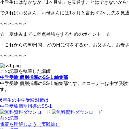
小学生にはなかなか「1ヶ月先」を見通すことはできないから
できればお父さん、お母さんには1ヶ月と言わず2ヶ月先を見
∽∽∽∽∽∽∽
☆ 夏休みまでに弱点補強をするためのポイント ☆
「これからの60日間、どの日に何をするか、お父さん、お母
∽∽∽∽∽∽∽
この記事を執筆した講師
中学受験 個別指導のSS-1 編集部
中学受験 個別指導のSS-1 編集部です。本コーナーは中学
す。
6年生の中学受験対策は
中学受験個別指導のSS-1
前の記事
電流を理解しよう（実践編）