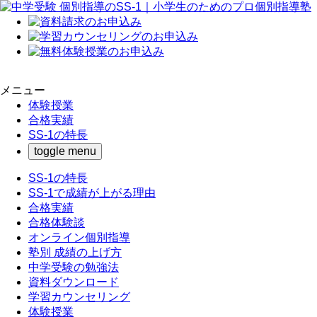
メニュー
体験授業
合格実績
SS-1の特長
toggle menu
SS-1の特長
SS-1で成績が上がる理由
合格実績
合格体験談
オンライン個別指導
塾別 成績の上げ方
中学受験の勉強法
資料ダウンロード
学習カウンセリング
体験授業