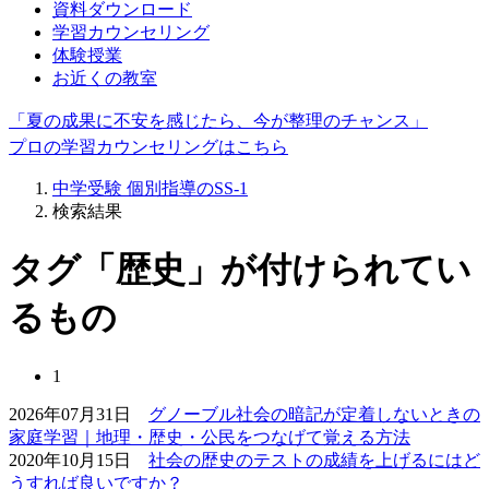
資料ダウンロード
学習カウンセリング
体験授業
お近くの教室
「夏の成果に不安を感じたら、今が整理のチャンス」
プロの学習カウンセリングはこちら
中学受験 個別指導のSS-1
検索結果
タグ「歴史」が付けられてい
るもの
1
2026年07月31日
グノーブル社会の暗記が定着しないときの
家庭学習｜地理・歴史・公民をつなげて覚える方法
2020年10月15日
社会の歴史のテストの成績を上げるにはど
うすれば良いですか？