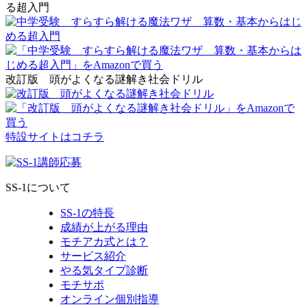
る超入門
改訂版 頭がよくなる謎解き社会ドリル
特設サイトはコチラ
SS-1について
SS-1の特長
成績が上がる理由
モチアカ式とは？
サービス紹介
やる気タイプ診断
モチサポ
オンライン個別指導