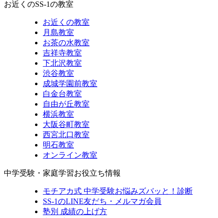
お近くのSS-1の教室
お近くの教室
月島教室
お茶の水教室
吉祥寺教室
下北沢教室
渋谷教室
成城学園前教室
白金台教室
自由が丘教室
横浜教室
大阪谷町教室
西宮北口教室
明石教室
オンライン教室
中学受験・家庭学習お役立ち情報
モチアカ式 中学受験お悩みズバッと！診断
SS-1のLINE友だち・メルマガ会員
塾別 成績の上げ方