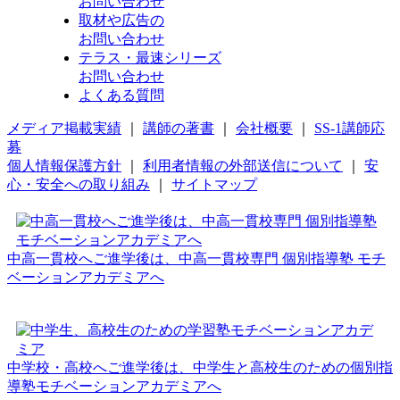
お問い合わせ
取材や広告の
お問い合わせ
テラス・最速シリーズ
お問い合わせ
よくある質問
メディア掲載実績
｜
講師の著書
｜
会社概要
｜
SS-1講師応
募
個人情報保護方針
｜
利用者情報の外部送信について
｜
安
心・安全への取り組み
｜
サイトマップ
中高一貫校へご進学後は、中高一貫校専門 個別指導塾 モチ
ベーションアカデミアへ
中学校・高校へご進学後は、中学生と高校生のための個別指
導塾モチベーションアカデミアへ