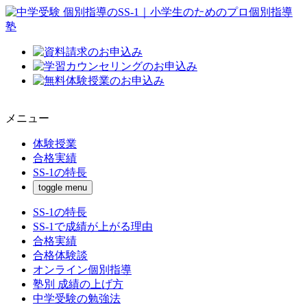
メニュー
体験授業
合格実績
SS-1の特長
toggle menu
SS-1の特長
SS-1で成績が上がる理由
合格実績
合格体験談
オンライン個別指導
塾別 成績の上げ方
中学受験の勉強法