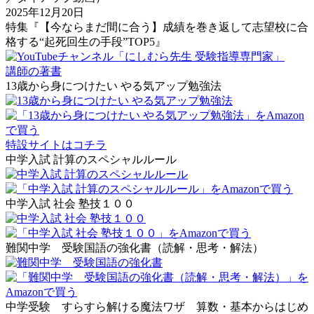
2025年12月20日
特集『【今ならまだ間に合う】成績を巻き返して志望校に合
格する“起死回生の手段”TOP5』
講師の著書
13歳から身につけたい やる気アップ勉強法
特設サイトはコチラ
中学入試 計算のスペシャルルール
中学入試 社会 塾技１００
難関中学 受験国語の強化書（読解・思考・解法）
中学受験 すらすら解ける魔法ワザ 算数・基本からはじめ