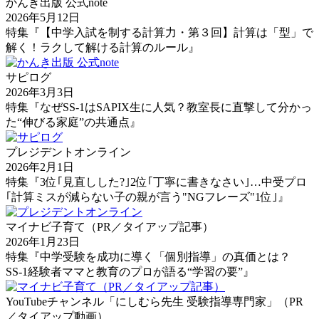
かんき出版 公式note
2026年5月12日
特集『【中学入試を制する計算力・第３回】計算は「型」で
解く！ラクして解ける計算のルール』
サピログ
2026年3月3日
特集『なぜSS-1はSAPIX生に人気？教室長に直撃して分かっ
た“伸びる家庭”の共通点』
プレジデントオンライン
2026年2月1日
特集『3位｢見直しした?｣2位｢丁寧に書きなさい｣…中受プロ
｢計算ミスが減らない子の親が言う"NGフレーズ"1位｣』
マイナビ子育て（PR／タイアップ記事）
2026年1月23日
特集『中学受験を成功に導く「個別指導」の真価とは？
SS-1経験者ママと教育のプロが語る“学習の要”』
YouTubeチャンネル「にしむら先生 受験指導専門家」（PR
／タイアップ動画）