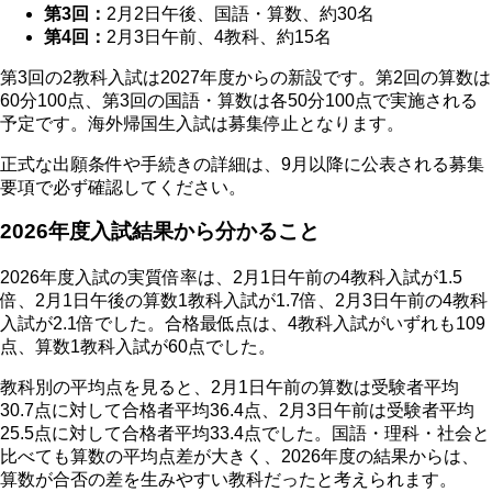
第3回：
2月2日午後、国語・算数、約30名
第4回：
2月3日午前、4教科、約15名
第3回の2教科入試は2027年度からの新設です。
第2回の算数は
60分100点、第3回の国語・算数は各50分100点で実施される
予定です。海外帰国生入試は募集停止となります。
正式な出願条件や手続きの詳細は、9月以降に公表される募集
要項で必ず確認してください。
2026年度入試結果から分かること
2026年度入試の実質倍率は、2月1日午前の4教科入試が1.5
倍、2月1日午後の算数1教科入試が1.7倍、2月3日午前の4教科
入試が2.1倍でした。合格最低点は、4教科入試がいずれも109
点、算数1教科入試が60点でした。
教科別の平均点を見ると、2月1日午前の算数は受験者平均
30.7点に対して合格者平均36.4点、2月3日午前は受験者平均
25.5点に対して合格者平均33.4点でした。国語・理科・社会と
比べても算数の平均点差が大きく、
2026年度の結果からは、
算数が合否の差を生みやすい教科だったと考えられます。