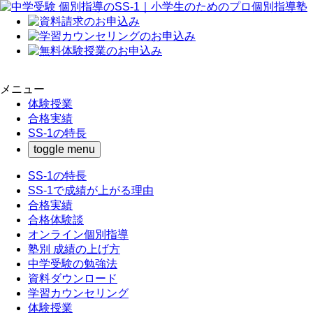
メニュー
体験授業
合格実績
SS-1の特長
toggle menu
SS-1の特長
SS-1で成績が上がる理由
合格実績
合格体験談
オンライン個別指導
塾別 成績の上げ方
中学受験の勉強法
資料ダウンロード
学習カウンセリング
体験授業