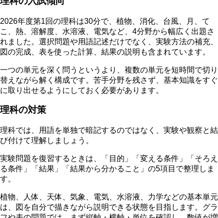
理科の入試傾向
2026年度第1回の理科は30分で、植物、消化、台風、月、て
こ、熱、溶解度、水溶液、電気など、4分野から幅広く出題さ
れました。選択問題や用語記述だけでなく、実験方法の補充、
図の完成、表を使った計算、結果の説明も含まれています。
一つの単元を深く問うというより、複数の単元を短時間で切り
替えながら解く構成です。
苦手分野を残さず、基本知識をすぐ
に取り出せるようにしておく必要があります。
理科の対策
理科では、用語を単独で暗記するのではなく、実験や観察と結
び付けて理解しましょう。
実験問題を復習するときは、「目的」「変える条件」「そろえ
る条件」「結果」「結果から分かること」の5項目で整理しま
す。
植物、人体、天体、気象、電気、水溶液、力学などの基本単元
は、図を自分で描きながら説明できる状態を目指します。グラ
フや表の問題では、まず縦軸・横軸・単位を確認し、数値が増