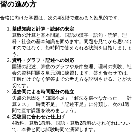
習の進め方
合格に向けた学習は、次の4段階で進めると効果的です。
基礎知識と計算・読解の安定
算数の計算と基本問題、国語の漢字・語句・読解、理
科・社会の基本知識を固めます。問題を見てから思い出
すのではなく、短時間で答えられる状態を目指しましょ
う。
資料・グラフ・記述への対応
国語の記述、算数のグラフや条件整理、理科の実験、社
会の資料問題を単元別に練習します。答え合わせでは、
正解だけでなく解答までの考え方を説明させることが大
切です。
過去問による時間配分の確立
失点の原因を「知識不足」「解法を選べなかった」「計
算ミス」「時間不足」「記述不足」に分類し、次の1週
間で直す課題を決めましょう。
受験回に合わせた仕上げ
4教科、算数1教科、国語・算数2教科のそれぞれについ
て、本番と同じ試験時間で演習します。