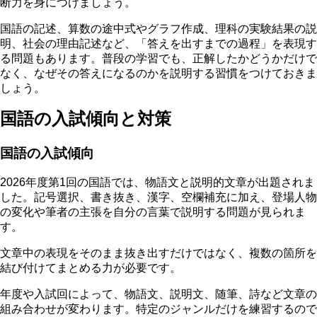
断力を身につけましょう。
国語の記述、算数の途中式やグラフ作成、理科の実験結果の説
明、社会の理由記述など、「答えを出すまでの過程」を表現す
る問題もあります。普段の学習でも、正解したかどうかだけで
なく、
なぜその答えになるのかを説明する習慣
をつけておきま
しょう。
国語の入試傾向と対策
国語の入試傾向
2026年度第1回の国語では、物語文と説明的文章が出題されま
した。記号選択、書き抜き、漢字、空欄補充に加え、登場人物
の変化や筆者の主張を自分の言葉で説明する問題が見られま
す。
文章中の表現をそのまま抜き出すだけではなく、複数の箇所を
結び付けてまとめる力が必要です。
年度や入試回によって、物語文、説明文、随筆、詩など文章の
組み合わせが変わります。
特定のジャンルだけを練習するので