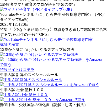
1経験者ママと教育のプロが語る“学習の要”』
YouTubeチャンネル「にしむら先生 受験指導専門家」（PR／
タイアップ動画）
2025年12月20日
特集『【今ならまだ間に合う】成績を巻き返して志望校に合格
する“起死回生の手段”TOP5』
講師の著書
13歳から身につけたい やる気アップ勉強法
特設サイトはコチラ
中学入試 計算のスペシャルルール
中学入試 社会 塾技１００
難関中学 受験国語の強化書（読解・思考・解法）