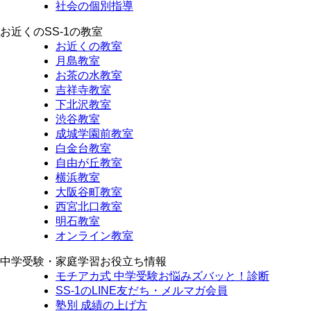
社会の個別指導
お近くのSS-1の教室
お近くの教室
月島教室
お茶の水教室
吉祥寺教室
下北沢教室
渋谷教室
成城学園前教室
白金台教室
自由が丘教室
横浜教室
大阪谷町教室
西宮北口教室
明石教室
オンライン教室
中学受験・家庭学習お役立ち情報
モチアカ式 中学受験お悩みズバッと！診断
SS-1のLINE友だち・メルマガ会員
塾別 成績の上げ方