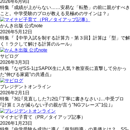
2026年6月9日
特集『成績が上がらない……安易な「転塾」の前に親がすべき
こと。中学受験のプロが教える見極めのサインは？』
かんき出版 公式note
2026年5月12日
特集『【中学入試を制する計算力・第３回】計算は「型」で解
く！ラクして解ける計算のルール』
サピログ
2026年3月3日
特集『なぜSS-1はSAPIX生に人気？教室長に直撃して分かっ
た“伸びる家庭”の共通点』
プレジデントオンライン
2026年2月1日
特集『3位｢見直しした?｣2位｢丁寧に書きなさい｣…中受プロ
｢計算ミスが減らない子の親が言う"NGフレーズ"1位｣』
マイナビ子育て（PR／タイアップ記事）
2026年1月23日
特集『中学受験を成功に導く「個別指導」の真価とは？ SS-