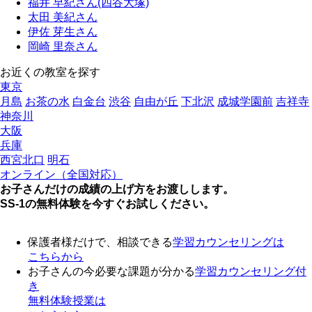
福井 早紀さん(四谷大塚)
太田 美紀さん
伊佐 芽生さん
岡崎 里奈さん
お近くの教室を探す
東京
月島
お茶の水
白金台
渋谷
自由が丘
下北沢
成城学園前
吉祥寺
神奈川
大阪
兵庫
西宮北口
明石
オンライン（全国対応）
お子さんだけの成績の上げ方をお渡しします。
SS-1の無料体験を今すぐお試しください。
保護者様だけで、相談できる
学習カウンセリング
は
こちらから
お子さんの今必要な課題が分かる
学習カウンセリング付
き
無料体験授業
は