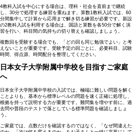
4教科入試を中心にする場合は、理科・社会を直前まで継続
し、30分で処理する練習を重ねます。算数1教科入試では、60
分間集中して計算から応用まで解き切る練習が必要です。新設
の2教科入試を利用する場合は、国語と算数を各50分で解く演
習を行い、科目間の気持ちの切り替えも確認しましょう。
複数回を受験する場合でも、「どの回も同じ勉強でよい」と考
えないことが重要です。
受験予定の回ごとに、必要科目、試験
時間、得点源、時間配分を整理してください。
日本女子大学附属中学校を目指すご家庭
へ
日本女子大学附属中学校の入試では、極端に難しい問題を解く
ことよりも、基本から標準レベルの問題を速く正確に処理し、
根拠を持って説明する力が重要です。
難問集を増やす前に、過
去問や普段のテストで落としている標準問題を確認しましょ
う。
ご家庭では、点数だけを確認するのではなく、「なぜ間違えた
のか」「次は何を変えるのか」をお子さんと一緒に言葉にして