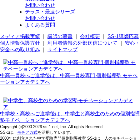
お問い合わせ
テラス・最速シリーズ
お問い合わせ
よくある質問
メディア掲載実績
｜
講師の著書
｜
会社概要
｜
SS-1講師応募
個人情報保護方針
｜
利用者情報の外部送信について
｜
安心・
安全への取り組み
｜
サイトマップ
中高一貫校へご進学後は、中高一貫校専門 個別指導塾 モチベ
ーションアカデミアへ
中学校・高校へご進学後は、中学生と高校生のための個別指導
塾モチベーションアカデミアへ
Copyright (c)2000-2026 ss-1.net, Inc. All rights Reserved.
SS-1は、
モチアカ式
を活用しています。
2000年に創立された中学受験専門個別指導教室 SS-1は、人のモチベーショ