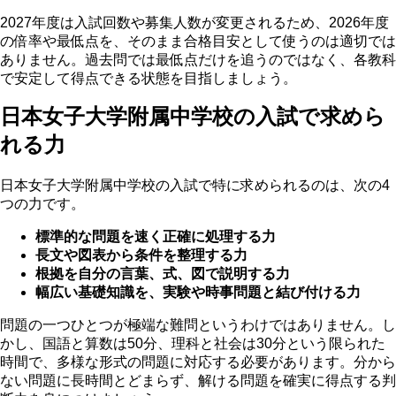
2027年度は入試回数や募集人数が変更されるため、2026年度
の倍率や最低点を、そのまま合格目安として使うのは適切では
ありません。
過去問では最低点だけを追うのではなく、各教科
で安定して得点できる状態を目指しましょう。
日本女子大学附属中学校の入試で求めら
れる力
日本女子大学附属中学校の入試で特に求められるのは、次の4
つの力です。
標準的な問題を速く正確に処理する力
長文や図表から条件を整理する力
根拠を自分の言葉、式、図で説明する力
幅広い基礎知識を、実験や時事問題と結び付ける力
問題の一つひとつが極端な難問というわけではありません。し
かし、国語と算数は50分、理科と社会は30分という限られた
時間で、多様な形式の問題に対応する必要があります。
分から
ない問題に長時間とどまらず、解ける問題を確実に得点する判