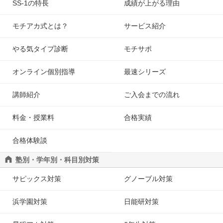
SS-1の特長
成績が上がる理由
モチアカ式とは？
サービス紹介
やる気タイプ診断
モチサポ
オンライン個別指導
最速シリーズ
講師紹介
ご入会までの流れ
料金・授業料
合格実績
合格体験談
塾別・学年別・科目別対策
サピックス対策
グノーブル対策
浜学園対策
日能研対策