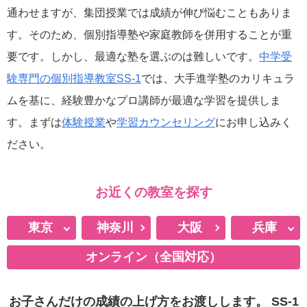
通わせますが、集団授業では成績が伸び悩むこともありま
す。そのため、個別指導塾や家庭教師を併用することが重
要です。しかし、最適な塾を選ぶのは難しいです。
中学受
験専門の個別指導教室SS-1
では、大手進学塾のカリキュラ
ムを基に、経験豊かなプロ講師が最適な学習を提供しま
す。まずは
体験授業
や
学習カウンセリング
にお申し込みく
ださい。
お近くの教室を探す
東京
神奈川
大阪
兵庫
オンライン（全国対応）
月島
西宮北口
お茶の水
明石
お子さんだけの成績の上げ方をお渡しします。
SS-1