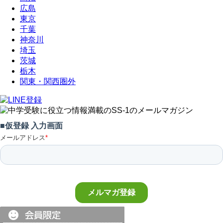
広島
東京
千葉
神奈川
埼玉
茨城
栃木
関東・関西圏外