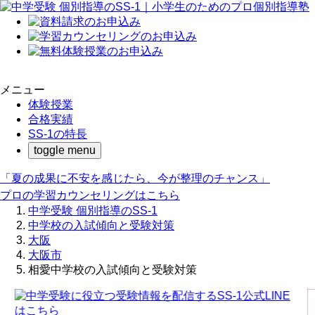
メニュー
体験授業
合格実績
SS-1の特長
toggle menu
「夏の成果に不安を感じたら、今が整理のチャンス」
プロの学習カウンセリングはこちら
中学受験 個別指導のSS-1
中学校の入試傾向と受験対策
大阪
大阪市
相愛中学校の入試傾向と受験対策