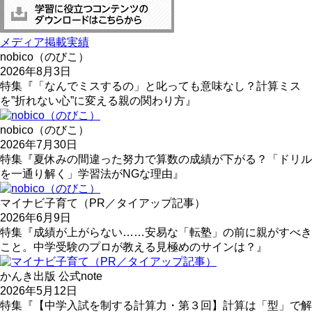
メディア掲載実績
nobico（のびこ）
2026年8月3日
特集『「なんでミスするの」と叱っても意味なし？計算ミス
を”折れない心”に変える親の関わり方』
nobico（のびこ）
2026年7月30日
特集『夏休みの間違った努力で算数の成績が下がる？「ドリル
を一通り解く」学習法がNGな理由』
マイナビ子育て（PR／タイアップ記事）
2026年6月9日
特集『成績が上がらない……安易な「転塾」の前に親がすべき
こと。中学受験のプロが教える見極めのサインは？』
かんき出版 公式note
2026年5月12日
特集『【中学入試を制する計算力・第３回】計算は「型」で解