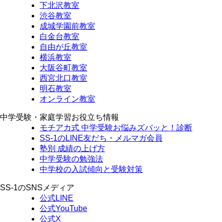
下北沢教室
渋谷教室
成城学園前教室
白金台教室
自由が丘教室
横浜教室
大阪谷町教室
西宮北口教室
明石教室
オンライン教室
中学受験・家庭学習お役立ち情報
モチアカ式 中学受験お悩みズバッと！診断
SS-1のLINE友だち・メルマガ会員
塾別 成績の上げ方
中学受験の勉強法
中学校の入試傾向と受験対策
SS-1のSNSメディア
公式LINE
公式YouTube
公式X