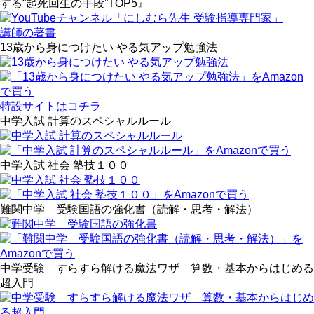
する“起死回生の手段”TOP5』
講師の著書
13歳から身につけたい やる気アップ勉強法
特設サイトはコチラ
中学入試 計算のスペシャルルール
中学入試 社会 塾技１００
難関中学 受験国語の強化書（読解・思考・解法）
中学受験 すらすら解ける魔法ワザ 算数・基本からはじめる
超入門