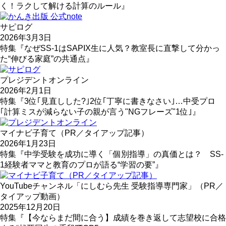
く！ラクして解ける計算のルール』
サピログ
2026年3月3日
特集『なぜSS-1はSAPIX生に人気？教室長に直撃して分かっ
た“伸びる家庭”の共通点』
プレジデントオンライン
2026年2月1日
特集『3位｢見直しした?｣2位｢丁寧に書きなさい｣…中受プロ
｢計算ミスが減らない子の親が言う"NGフレーズ"1位｣』
マイナビ子育て（PR／タイアップ記事）
2026年1月23日
特集『中学受験を成功に導く「個別指導」の真価とは？ SS-
1経験者ママと教育のプロが語る“学習の要”』
YouTubeチャンネル「にしむら先生 受験指導専門家」（PR／
タイアップ動画）
2025年12月20日
特集『【今ならまだ間に合う】成績を巻き返して志望校に合格