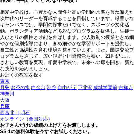
相愛中学校は、心豊かな人間性と高い学問的水準を兼ね備えた
次世代のリーダーを育成することを目指しています。緑豊かな
キャンパスでは、学問の探求だけでなく、スポーツや文化活
動、ボランティア活動など多彩なプログラムを提供し、生徒一
人ひとりの個性と才能を伸ばします。少人数制の授業ときめ細
やかな個別指導により、きめ細やかな学習サポートを提供し、
自主性と協調性を育む環境を整えています。また、国際交流プ
ログラムを通じて、広い視野と国際感覚を養い、21世紀にふ
さわしい教育を実現。相愛中学校で、未来への扉を開き、新た
な挑戦を始めましょう。
お近くの教室を探す
東京
月島
お茶の水
白金台
渋谷
自由が丘
下北沢
成城学園前
吉祥寺
神奈川
大阪
兵庫
西宮北口
明石
オンライン（全国対応）
お子さんだけの成績の上げ方をお渡しします。
SS-1の無料体験を今すぐお試しください。