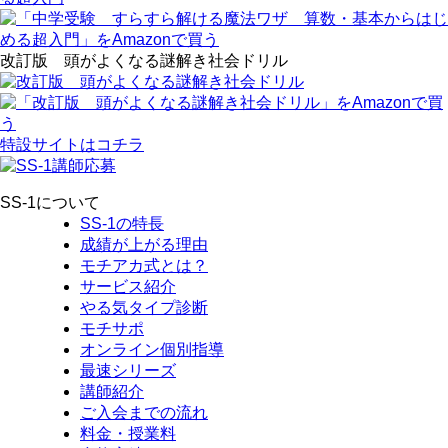
改訂版 頭がよくなる謎解き社会ドリル
特設サイトはコチラ
SS-1について
SS-1の特長
成績が上がる理由
モチアカ式とは？
サービス紹介
やる気タイプ診断
モチサポ
オンライン個別指導
最速シリーズ
講師紹介
ご入会までの流れ
料金・授業料